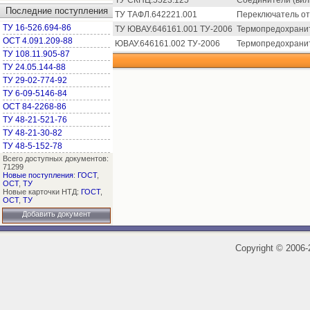
ТУ СКНЦ.5523.125
Соединители (вил
Последние поступления
ТУ ТАФЛ.642221.001
Переключатель от
ТУ 16-526.694-86
ТУ ЮВАУ.646161.001 ТУ-2006
Термопредохрани
ОСТ 4.091.209-88
ЮВАУ.646161.002 ТУ-2006
Термопредохрани
ТУ 108.11.905-87
ТУ 24.05.144-88
ТУ 29-02-774-92
ТУ 6-09-5146-84
ОСТ 84-2268-86
ТУ 48-21-521-76
ТУ 48-21-30-82
ТУ 48-5-152-78
Всего доступных документов:
71299
Новые поступления
:
ГОСТ
,
ОСТ
,
ТУ
Новые карточки НТД:
ГОСТ
,
ОСТ
,
ТУ
Добавить документ
Copyright
©
2006-2