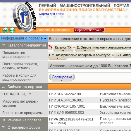
ПЕРВЫЙ МАШИНОСТРОИТЕЛЬНЫЙ ПОРТАЛ
ИНФОРМАЦИОННО-ПОИСКОВАЯ СИСТЕМА
Форма для связи
Добавить в избранное
Информация о портале
Ваше положение в каталоге нормативных док
Каталоги предприятий
Каталог ТУ
Е: Энергетическое и электротехни
Предприятия
Е7: Электрические аппараты и арматура
Е71: Аппа
машиностроения
Поставщики проката,
Аппараты напряжением до 1000 В - Каталог 
поковок, отливок
Работы и услуги для
Сортировка
машиностроения
Библиотека портала
ГОСТы, ОСТы, ТУ
ТУ ИВТА.642242.001
Выключатель вла
ТУ ИВТА.644136.001
Пускатели электр
Марочник металлов и
сплавов
ТУ КУЮЖ.641857.001
Выключатель ваку
ТУ ПВИФ 656000.002
Устройства компл
Бесплатные программы
Гнезда штепсельн
ТУ РА 28523828.6479-2011
Реклама на портале
условия.
[26.08.2014]
Отраслевой форум