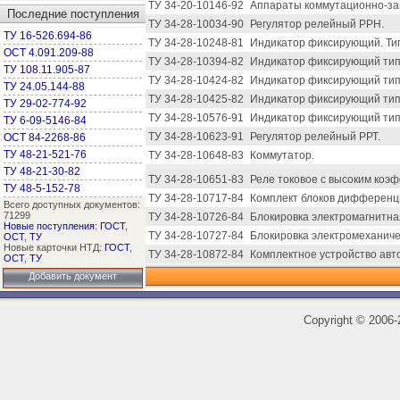
ТУ 34-20-10146-92
Аппараты коммутационно-за
Последние поступления
ТУ 34-28-10034-90
Регулятор релейный РРН.
ТУ 16-526.694-86
ТУ 34-28-10248-81
Индикатор фиксирующий. Ти
ОСТ 4.091.209-88
ТУ 34-28-10394-82
Индикатор фиксирующий ти
ТУ 108.11.905-87
ТУ 34-28-10424-82
Индикатор фиксирующий тип
ТУ 24.05.144-88
ТУ 34-28-10425-82
Индикатор фиксирующий ти
ТУ 29-02-774-92
ТУ 34-28-10576-91
Индикатор фиксирующий тип
ТУ 6-09-5146-84
ТУ 34-28-10623-91
Регулятор релейный РРТ.
ОСТ 84-2268-86
ТУ 48-21-521-76
ТУ 34-28-10648-83
Коммутатор.
ТУ 48-21-30-82
ТУ 34-28-10651-83
Реле токовое с высоким коэ
ТУ 48-5-152-78
ТУ 34-28-10717-84
Комплект блоков дифференц
Всего доступных документов:
71299
ТУ 34-28-10726-84
Блокировка электромагнитн
Новые поступления
:
ГОСТ
,
ТУ 34-28-10727-84
Блокировка электромеханиче
ОСТ
,
ТУ
Новые карточки НТД:
ГОСТ
,
ТУ 34-28-10872-84
Комплектное устройство авт
ОСТ
,
ТУ
Добавить документ
Copyright
©
2006-2