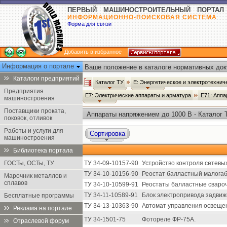
ПЕРВЫЙ МАШИНОСТРОИТЕЛЬНЫЙ ПОРТАЛ
ИНФОРМАЦИОННО-ПОИСКОВАЯ СИСТЕМА
Форма для связи
Добавить в избранное
Информация о портале
Ваше положение в каталоге нормативных док
Каталоги предприятий
Каталог ТУ
Е: Энергетическое и электротехни
Предприятия
Е7: Электрические аппараты и арматура
Е71: Аппа
машиностроения
Поставщики проката,
Аппараты напряжением до 1000 В - Каталог 
поковок, отливок
Работы и услуги для
Сортировка
машиностроения
Библиотека портала
ГОСТы, ОСТы, ТУ
ТУ 34-09-10157-90
Устройство контроля сетевы
ТУ 34-10-10156-90
Реостат балластный малога
Марочник металлов и
сплавов
ТУ 34-10-10599-91
Реостаты балластные сваро
ТУ 34-11-10589-91
Блок электропривода задвиж
Бесплатные программы
ТУ 34-13-10363-90
Автомат управления освеще
Реклама на портале
ТУ 34-1501-75
Фотореле ФР-75А.
Отраслевой форум