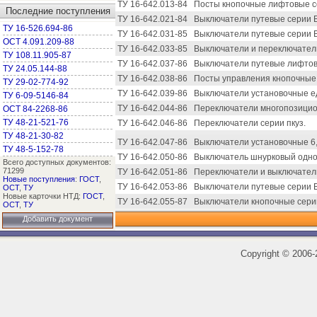
ТУ 16-642.013-84
Посты кнопочные лифтовые с
Последние поступления
ТУ 16-642.021-84
Выключатели путевые серии В
ТУ 16-526.694-86
ТУ 16-642.031-85
Выключатели путевые серии 
ОСТ 4.091.209-88
ТУ 16-642.033-85
Выключатели и переключател
ТУ 108.11.905-87
ТУ 16-642.037-86
Выключатели путевые лифтов
ТУ 24.05.144-88
ТУ 16-642.038-86
Посты управления кнопочные
ТУ 29-02-774-92
ТУ 16-642.039-86
Выключатели установочные е
ТУ 6-09-5146-84
ТУ 16-642.044-86
Переключатели многопозицио
ОСТ 84-2268-86
ТУ 48-21-521-76
ТУ 16-642.046-86
Переключатели серии пкуз.
ТУ 48-21-30-82
ТУ 16-642.047-86
Выключатели установочные 6,
ТУ 48-5-152-78
ТУ 16-642.050-86
Выключатель шнурковый одно
Всего доступных документов:
71299
ТУ 16-642.051-86
Переключатели и выключатели
Новые поступления
:
ГОСТ
,
ТУ 16-642.053-86
Выключатели путевые серии В
ОСТ
,
ТУ
Новые карточки НТД:
ГОСТ
,
ТУ 16-642.055-87
Выключатели кнопочные серии
ОСТ
,
ТУ
Добавить документ
Copyright
©
2006-2