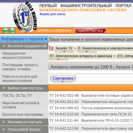
ПЕРВЫЙ МАШИНОСТРОИТЕЛЬНЫЙ ПОРТАЛ
ИНФОРМАЦИОННО-ПОИСКОВАЯ СИСТЕМА
Форма для связи
Добавить в избранное
Информация о портале
Ваше положение в каталоге нормативных док
Каталоги предприятий
Каталог ТУ
Е: Энергетическое и электротехни
Предприятия
Е7: Электрические аппараты и арматура
Е71: Аппа
машиностроения
Поставщики проката,
Аппараты напряжением до 1000 В - Каталог 
поковок, отливок
Работы и услуги для
Сортировка
машиностроения
Библиотека портала
ГОСТы, ОСТы, ТУ
ТУ 16-642-052-86
Выключатели путевые серии 
ТУ 16-642.001-83
Переключатель мощности тип
Марочник металлов и
сплавов
ТУ 16-642.006-83
Посты управления кнопочные 
ТУ 16-642.010-84
Переключатели типа ПСМ 10.
Бесплатные программы
ТУ 16-642.011-84
Выключатель ПР-6-10-1/220 У
Реклама на портале
ТУ 16-642.012-84
Переключатели крестовые сер
Отраслевой форум