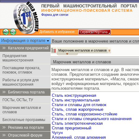
ПЕРВЫЙ МАШИНОСТРОИТЕЛЬНЫЙ ПОРТАЛ
ИНФОРМАЦИОННО-ПОИСКОВАЯ СИСТЕМА
Форма для связи
Добавить в избранное
Информация о портале
Ваше положение в марочнике металлов и спл
Каталоги предприятий
Марочник металлов и сплавов
Предприятия
машиностроения
Марочник металлов и сплавов
Поставщики проката,
Марочник металлов и сплавов и др. В насто
поковок, отливок
сплавов. Предполагается создание аналогич
конструкционные материалы», «Масла, смазк
Работы и услуги для
войдут информационные материалы, предост
машиностроения
пользователями портала.
Библиотека портала
Сталь конструкционная
ГОСТы, ОСТы, ТУ
Сталь инструментальная
Стали и сплавы для отливок
Марочник металлов и
Сталь, сплав жаропрочные
сплавов
Сталь, сплав коррозионно-стойкие
Стали и сплавы специального назначения
Бесплатные программы
Сталь электротехническая
Реклама на портале
Сплав прецизионный
Чугун
Отраслевой форум
Алюминий, сплав алюминия