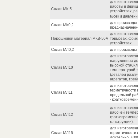
для изготовлен
работы в фрик
Сплав МК-5
устройствах, р
м/сек и давлени
для производств
Сплав МК0,2
предназначенно
для изготовлен
Порошковой материал МКВ-50А
тормозах, фрик
устройствах.
Сплав МЛ0,2
для производст
для изготовлен
нагруженных де
высокой стабил
Сплав МЛ10
температурой +
(деталей разли
агрегатов, тре
для изготовлен
герметичности 
Сплав МЛ11
предельной раб
- кратковременн
для изготовлен
рабочей темпер
Сплав МЛ12
кратковременно
конструкции).
для изготовлен
Сплав МЛ15
герметичности 
длительно, +30