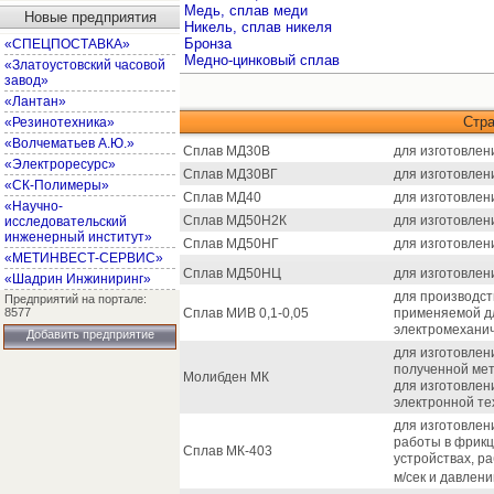
Медь, сплав меди
Новые предприятия
Никель, сплав никеля
Бронза
«СПЕЦПОСТАВКА»
Медно-цинковый сплав
«Златоустовский часовой
завод»
«Лантан»
Стр
«Резинотехника»
«Волчематьев А.Ю.»
Сплав МД30В
для изготовлен
«Электроресурс»
Сплав МД30ВГ
для изготовлен
«СК-Полимеры»
Сплав МД40
для изготовлен
«Научно-
Сплав МД50Н2К
для изготовлен
исследовательский
инженерный институт»
Сплав МД50НГ
для изготовлен
«МЕТИНВЕСТ-СЕРВИС»
Сплав МД50НЦ
для изготовлен
«Шадрин Инжиниринг»
для производст
Предприятий на портале:
8577
Сплав МИВ 0,1-0,05
применяемой д
электромеханич
Добавить предприятие
для изготовлен
полученной ме
Молибден МК
для изготовлен
электронной те
для изготовлен
работы в фрик
Сплав МК-403
устройствах, р
м/сек и давлени