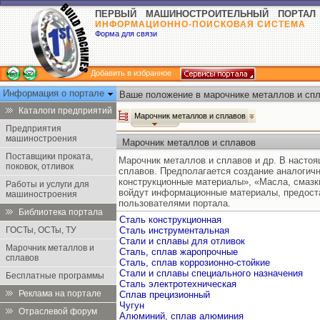
ПЕРВЫЙ МАШИНОСТРОИТЕЛЬНЫЙ ПОРТАЛ
ИНФОРМАЦИОННО-ПОИСКОВАЯ СИСТЕМА
Форма для связи
Добавить в избранное
Информация о портале
Ваше положение в марочнике металлов и спл
Каталоги предприятий
Марочник металлов и сплавов
Предприятия
машиностроения
Марочник металлов и сплавов
Поставщики проката,
Марочник металлов и сплавов и др. В насто
поковок, отливок
сплавов. Предполагается создание аналогич
конструкционные материалы», «Масла, смазк
Работы и услуги для
войдут информационные материалы, предост
машиностроения
пользователями портала.
Библиотека портала
Сталь конструкционная
ГОСТы, ОСТы, ТУ
Сталь инструментальная
Стали и сплавы для отливок
Марочник металлов и
Сталь, сплав жаропрочные
сплавов
Сталь, сплав коррозионно-стойкие
Стали и сплавы специального назначения
Бесплатные программы
Сталь электротехническая
Реклама на портале
Сплав прецизионный
Чугун
Отраслевой форум
Алюминий, сплав алюминия