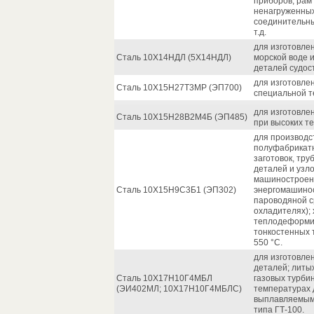
приборов, рам г
ненагруженных
соединительны
т.д.
для изготовле
Сталь 10Х14НДЛ (5Х14НДЛ)
морской воде 
деталей судос
для изготовле
Сталь 10Х15Н27Т3МР (ЭП700)
специальной т
для изготовле
Сталь 10Х15Н28В2М4Б (ЭП485)
при высоких т
для производст
полуфабрикатно
заготовок, тру
деталей и узл
машиностроени
Сталь 10Х15Н9С3Б1 (ЭП302)
энергомашинос
пароводяной с
охладителях);
теплодеформи
тонкостенных 
550 °C.
для изготовле
деталей; литы
Сталь 10Х17Н10Г4МБЛ
газовых турби
(ЭИ402МЛ; 10Х17Н10Г4МБЛС)
температурах 
выплавляемым 
типа ГТ-100.