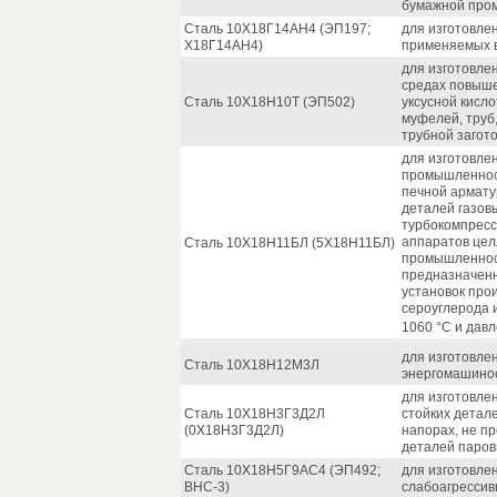
бумажной про
Сталь 10Х18Г14АН4 (ЭП197;
для изготовле
Х18Г14АН4)
применяемых в
для изготовле
средах повыше
Сталь 10Х18Н10Т (ЭП502)
уксусной кисло
муфелей, труб
трубной загото
для изготовле
промышленност
печной армату
деталей газов
турбокомпресс
аппаратов цел
Сталь 10Х18Н11БЛ (5Х18Н11БЛ)
промышленност
предназначенн
установок про
сероуглерода 
1060 °С и давл
для изготовле
Сталь 10Х18Н12М3Л
энергомашино
для изготовле
Сталь 10Х18Н3Г3Д2Л
стойких детал
(0Х18Н3Г3Д2Л)
напорах, не пр
деталей паров
Сталь 10Х18Н5Г9АС4 (ЭП492;
для изготовле
ВНС-3)
слабоагрессив