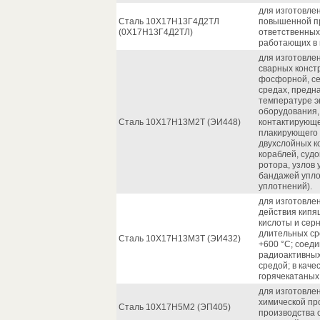
для изготовле
Сталь 10Х17Н13Г4Д2ТЛ
повышенной п
(0Х17Н13Г4Д2ТЛ)
ответственных
работающих в 
для изготовлен
сварных конст
фосфорной, се
средах, предн
температуре э
оборудования,
Сталь 10Х17Н13М2Т (ЭИ448)
контактирующег
плакирующего 
двухслойных к
кораблей, судо
ротора, узлов 
бандажей упло
уплотнений).
для изготовле
действия кипя
кислоты и сер
длительных ср
Сталь 10Х17Н13М3Т (ЭИ432)
+600 °С; соед
радиоактивных
средой; в кач
горячекатаных
для изготовле
химической пр
Сталь 10Х17Н5М2 (ЭП405)
производства 