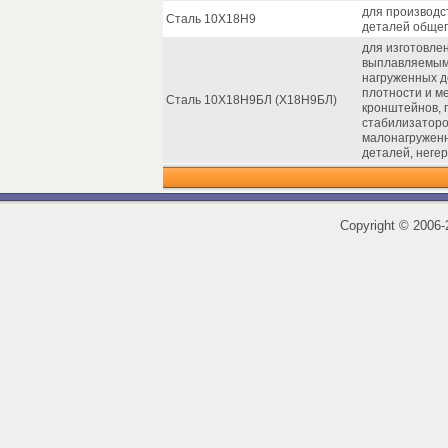
для производс
Сталь 10Х18Н9
деталей общег
для изготовле
выплавляемым 
нагруженных д
плотности и м
Сталь 10Х18Н9БЛ (Х18Н9БЛ)
кронштейнов, 
стабилизаторов
малонагруженн
деталей, негер
Copyright
©
2006-2