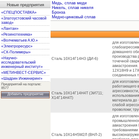
Медь, сплав меди
Новые предприятия
Никель, сплав никеля
Бронза
«СПЕЦПОСТАВКА»
Медно-цинковый сплав
«Златоустовский часовой
завод»
«Лантан»
«Резинотехника»
«Волчематьев А.Ю.»
для изготовле
«Электроресурс»
слабоагрессив
домашнего оби
«СК-Полимеры»
производства 
«Научно-
Сталь 10Х14Г14Н3 (ДИ-6)
точечной свар
исследовательский
авиастроения.
инженерный институт»
12Х18Н9 и 17Х
«МЕТИНВЕСТ-СЕРВИС»
соединенных т
«Шадрин Инжиниринг»
для изготовле
Предприятий на портале:
работающего в
8577
агрессивности,
Сталь 10Х14Г14Н4Т (ЭИ711;
Добавить предприятие
использования
Х14Г14Н4Т)
материала до 
слабой агресс
проволоки; тр
для изготовле
промышленнос
авиастроения 
требованиями 
Сталь 10Х14Н5М2Л (ВНЛ-2)
высоконагруже