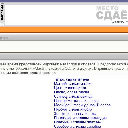
авов:
ящее время представлен марочник металлов и сплавов. Предполагается 
нные материалы», «Масла, смазки и СОЖ» и других. В данные справоч
нными пользователями портала.
Титан, сплав титана
Магний, сплав магния
Цинк, сплав цинка
Олово, сплав олова
Свинец, сплав свинца
Прочие металлы и сплавы
Молибден, молибденовый сплав
Ниобий, сплав ниобия
Золото и сплавы золота
Палладий и сплавы палладия
Платина и сплавы платины
Серебро и сплавы серебра