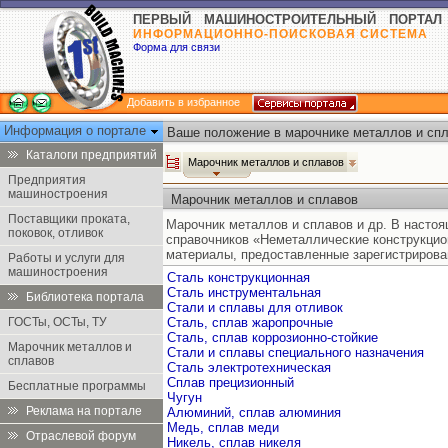
ПЕРВЫЙ МАШИНОСТРОИТЕЛЬНЫЙ ПОРТАЛ
ИНФОРМАЦИОННО-ПОИСКОВАЯ СИСТЕМА
Форма для связи
Добавить в избранное
Информация о портале
Ваше положение в марочнике металлов и спл
Каталоги предприятий
Марочник металлов и сплавов
Предприятия
машиностроения
Марочник металлов и сплавов
Поставщики проката,
Марочник металлов и сплавов и др. В насто
поковок, отливок
справочников «Неметаллические конструкцио
материалы, предоставленные зарегистрирова
Работы и услуги для
машиностроения
Сталь конструкционная
Сталь инструментальная
Библиотека портала
Стали и сплавы для отливок
ГОСТы, ОСТы, ТУ
Сталь, сплав жаропрочные
Сталь, сплав коррозионно-стойкие
Марочник металлов и
Стали и сплавы специального назначения
сплавов
Сталь электротехническая
Сплав прецизионный
Бесплатные программы
Чугун
Реклама на портале
Алюминий, сплав алюминия
Медь, сплав меди
Отраслевой форум
Никель, сплав никеля