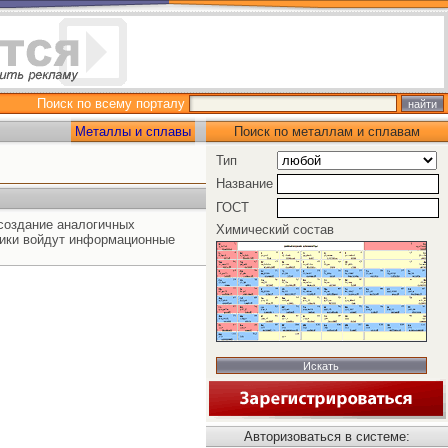
Поиск по всему порталу
Металлы и сплавы
Поиск по металлам и сплавам
Тип
Название
ГОСТ
создание аналогичных
Химический состав
ники войдут информационные
Авторизоваться в системе: