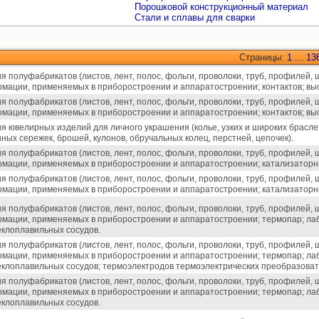
Порошковой конструкционный материал
Стали и сплавы для сварки
Страницы:
1
...
13
я полуфабрикатов (листов, лент, полос, фольги, проволоки, труб, профилей,
мации, применяемых в приборостроении и аппаратостроении; контактов; вы
я полуфабрикатов (листов, лент, полос, фольги, проволоки, труб, профилей,
мации, применяемых в приборостроении и аппаратостроении; контактов; вы
ия ювелирных изделий для личного украшения (колье, узких и широких брасл
ных сережек, брошей, кулонов, обручальных колец, перстней, цепочек).
я полуфабрикатов (листов, лент, полос, фольги, проволоки, труб, профилей,
мации, применяемых в приборостроении и аппаратостроении; катализаторны
я полуфабрикатов (листов, лент, полос, фольги, проволоки, труб, профилей,
мации, применяемых в приборостроении и аппаратостроении; катализаторны
я полуфабрикатов (листов, лент, полос, фольги, проволоки, труб, профилей,
мации, применяемых в приборостроении и аппаратостроении; термопар; ла
еклоплавильных сосудов.
я полуфабрикатов (листов, лент, полос, фольги, проволоки, труб, профилей,
мации, применяемых в приборостроении и аппаратостроении; термопар; ла
еклоплавильных сосудов; термоэлектродов термоэлектрических преобразоват
я полуфабрикатов (листов, лент, полос, фольги, проволоки, труб, профилей,
мации, применяемых в приборостроении и аппаратостроении; термопар; ла
еклоплавильных сосудов.