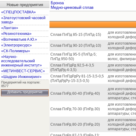
Бронза
Новые предприятия
Медно-цинковый сплав
«СПЕЦПОСТАВКА»
«Златоустовский часовой
завод»
«Лантан»
для изготовлени
«Резинотехника»
Сплав ПлПд 85-15 (ПлПд-15)
холодной дефор
«Волчематьев А.Ю.»
для изготовлени
«Электроресурс»
Сплав ПлПд 90-10 (ПлПд-10)
холодной дефор
«СК-Полимеры»
Сплав ПлПд 95-5 (ПлПд-5;
для изготовлен
«Научно-
ПлПд 950-50)
волос, филигран
исследовательский
инженерный институт»
Сплав ПлПдРд 92,5-4-3,5
для изготовлени
(ПлПдРд-4-3,5)
холодной дефор
«МЕТИНВЕСТ-СЕРВИС»
Сплав ПлПдРдРу 81-15-3,5-0,5
для изготовлени
«Шадрин Инжиниринг»
(ПлПдРдРу-15-3,5-0,5)
холодной дефор
Предприятий на портале:
8577
для изготовлени
Добавить предприятие
Сплав ПлРд 60-40 (ПлРд-40)
холодной дефор
аппаратуры; ст
для изготовлени
Сплав ПлРд 70-30 (ПлРд-30)
холодной дефор
аппаратуры; ст
для изготовлени
Сплав ПлРд 80-20 (ПлРд-20)
холодной дефор
аппаратуры; ст
Сплав ПлРд 87-13 (ПлРд-13;