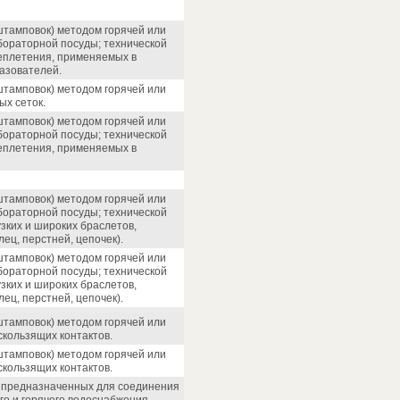
 штамповок) методом горячей или
бораторной посуды; технической
реплетения, применяемых в
азователей.
 штамповок) методом горячей или
х сеток.
 штамповок) методом горячей или
бораторной посуды; технической
реплетения, применяемых в
 штамповок) методом горячей или
бораторной посуды; технической
зких и широких браслетов,
ец, перстней, цепочек).
 штамповок) методом горячей или
бораторной посуды; технической
зких и широких браслетов,
ец, перстней, цепочек).
 штамповок) методом горячей или
кользящих контактов.
 штамповок) методом горячей или
кользящих контактов.
, предназначенных для соединения