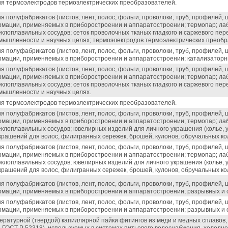
ия термоэлектродов термоэлектрических преобразователей.
я полуфабрикатов (листов, лент, полос, фольги, проволоки, труб, профилей,
мации, применяемых в приборостроении и аппаратостроении; термопар; ла
еклоплавильных сосудов; сеток проволочных тканых гладкого и саржевого пе
мышленности и научных целях; термоэлектродов термоэлектрических преобр
я полуфабрикатов (листов, лент, полос, фольги, проволоки, труб, профилей,
мации, применяемых в приборостроении и аппаратостроении; катализаторны
я полуфабрикатов (листов, лент, полос, фольги, проволоки, труб, профилей,
мации, применяемых в приборостроении и аппаратостроении; термопар; ла
еклоплавильных сосудов; сеток проволочных тканых гладкого и саржевого пе
мышленности и научных целях.
ия термоэлектродов термоэлектрических преобразователей.
я полуфабрикатов (листов, лент, полос, фольги, проволоки, труб, профилей,
мации, применяемых в приборостроении и аппаратостроении; термопар; ла
клоплавильных сосудов; ювелирных изделий для личного украшения (колье, у
рашений для волос, филигранных сережек, брошей, кулонов, обручальных кол
я полуфабрикатов (листов, лент, полос, фольги, проволоки, труб, профилей,
мации, применяемых в приборостроении и аппаратостроении; термопар; ла
клоплавильных сосудов; ювелирных изделий для личного украшения (колье, у
рашений для волос, филигранных сережек, брошей, кулонов, обручальных кол
я полуфабрикатов (листов, лент, полос, фольги, проволоки, труб, профилей,
мации, применяемых в приборостроении и аппаратостроении; разрывных и с
я полуфабрикатов (листов, лент, полос, фольги, проволоки, труб, профилей,
мации, применяемых в приборостроении и аппаратостроении; разрывных и с
ературной (твердой) капиллярной пайки фитингов из меди и медных сплавов