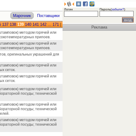
Логин
Пароль(
забыли?
)
Марочник
Поставщики
6
137
138
139
140
141
142
...
171
|
Реклама
 штамповок) методом горячей или
сокотемпературных припоев.
 штамповок) методом горячей или
сокотемпературных припоев.
етов, оригинальных украшений для
 штамповок) методом горячей или
х сеток.
 штамповок) методом горячей или
х сеток.
 штамповок) методом горячей или
бораторной посуды; технической
 штамповок) методом горячей или
бораторной посуды; технической
елей.
 штамповок) методом горячей или
бораторной посуды; технической