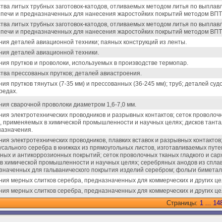
тва литых трубных заготовок-катодов, отливаемых методом литья по выпла
 печи и предназначенных для нанесения жаростойких покрытий методом ВПТ
тва литых трубных заготовок-катодов, отливаемых методом литья по выпла
 печи и предназначенных для нанесения жаростойких покрытий методом ВПТ
ния деталей авиационной техники; паяных конструкций из ленты.
ния деталей авиационной техники.
ния прутков и проволоки, используемых в производстве термопар.
тва прессованых прутков; деталей авиастроения.
ния прутков тянутых (7-35 мм) и прессованных (36-245 мм); труб; деталей су
редах.
ния сварочной проволоки диаметром 1,6-7,0 мм.
ния электротехнических проводников и разрывных контактов; сеток проволочн
 применяемых в химической промышленности и научных целях; дисков танта
назначения.
ния электротехнических проводников, плавких вставок и разрывных контактов
усального серебра в книжках из прямоугольных листов, изготавливаемых пут
ных и антикоррозионных покрытий; сеток проволочных тканых гладкого и са
 химической промышленности и научных целях; серебряных анодов из сплава 
значенных для гальванического покрытия изделий серебром; фольги бимета
ния мерных слитков серебра, предназначенных для коммерческих и других це
ния мерных слитков серебра, предназначенных для коммерческих и других це
Страницы:
1
...
14