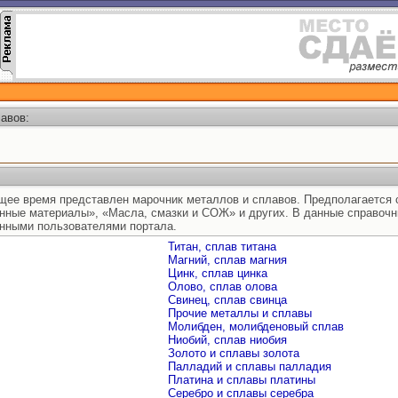
авов:
ящее время представлен марочник металлов и сплавов. Предполагается 
нные материалы», «Масла, смазки и СОЖ» и других. В данные справоч
нными пользователями портала.
Титан, сплав титана
Магний, сплав магния
Цинк, сплав цинка
Олово, сплав олова
Свинец, сплав свинца
Прочие металлы и сплавы
Молибден, молибденовый сплав
Ниобий, сплав ниобия
Золото и сплавы золота
Палладий и сплавы палладия
Платина и сплавы платины
Серебро и сплавы серебра