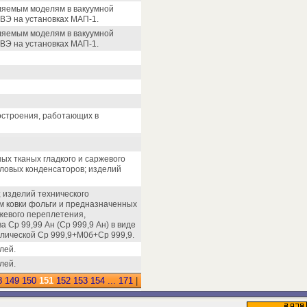
вляемым моделям в вакуумной
ВЭ на установках МАП-1.
вляемым моделям в вакуумной
ВЭ на установках МАП-1.
достроения, работающих в
ых тканых гладкого и саржевого
ловых конденсаторов; изделий
; изделий технического
ем ковки фольги и предназначенных
ржевого переплетения,
Ср 99,99 Ан (Ср 999,9 Ан) в виде
ллической Ср 999,9+М0б+Ср 999,9.
лей.
лей.
8
149
150
151
152
153
154
...
171
|