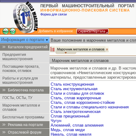
ПЕРВЫЙ МАШИНОСТРОИТЕЛЬНЫЙ ПОРТАЛ
ИНФОРМАЦИОННО-ПОИСКОВАЯ СИСТЕМА
Форма для связи
Добавить в избранное
Информация о портале
Ваше положение в марочнике металлов и спл
Каталоги предприятий
Марочник металлов и сплавов
Предприятия
машиностроения
Марочник металлов и сплавов
Поставщики проката,
Марочник металлов и сплавов и др. В насто
поковок, отливок
справочников «Неметаллические конструкцио
материалы, предоставленные зарегистрирова
Работы и услуги для
машиностроения
Сталь конструкционная
Сталь инструментальная
Библиотека портала
Стали и сплавы для отливок
ГОСТы, ОСТы, ТУ
Сталь, сплав жаропрочные
Сталь, сплав коррозионно-стойкие
Марочник металлов и
Стали и сплавы специального назначения
сплавов
Сталь электротехническая
Сплав прецизионный
Бесплатные программы
Чугун
Реклама на портале
Алюминий, сплав алюминия
Медь, сплав меди
Отраслевой форум
Никель, сплав никеля