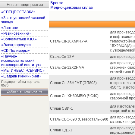
Бронза
Новые предприятия
Медно-цинковый сплав
«СПЕЦПОСТАВКА»
«Златоустовский часовой
завод»
«Лантан»
для производс
«Резинотехника»
и нефтехимич
«Волчематьев А.Ю.»
Сталь Св-10ХМФТУ-А
теплоустойчив
«Электроресурс»
15Х2МФА(А) ра
с узкощелевой
«СК-Полимеры»
«Научно-
Сталь Св-12М
для производс
исследовательский
для производс
инженерный институт»
Сталь Св-12Х2НМА
стержней сва
«МЕТИНВЕСТ-СЕРВИС»
сталей типа В
«Шадрин Инжиниринг»
для производс
Предприятий на портале:
Сплав Св-36НГМТ (ЭП803)
в строительст
8576
450 °С; изгот
Добавить предприятие
для производс
Сплав Св-ХН60МВЮ (ЧС40)
сварочной про
для изготовле
Сплав СВИ-1
защитной атмо
для производс
Сталь СВС-690 (Северсталь-690)
сварных несу
для производс
Сплав СД1-1
индукционной