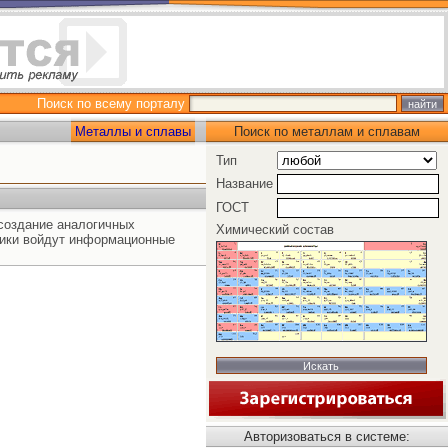
Поиск по всему порталу
Металлы и сплавы
Поиск по металлам и сплавам
Тип
Название
ГОСТ
создание аналогичных
Химический состав
ники войдут информационные
Авторизоваться в системе: