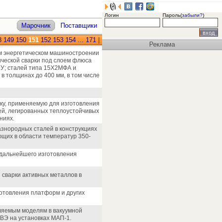
Логин
Пароль(
забыли?
)
Марочник
Поставщики
8
149
150
151
152
153
154
...
171
|
Реклама
ом энергетическом машиностроении
ческой сварки под слоем флюса
ЭУ; сталей типа 15Х2МФА и
 толщинах до 400 мм, в том числе
оку, применяемую для изготовления
ей, легированных теплоустойчивых
ниях.
азнородных сталей в конструкциях
щих в области температур 350-
 дальнейшего изготовления
 сварки активных металлов в
готовления платформ и других
вляемым моделям в вакуумной
ВЭ на установках МАП-1.