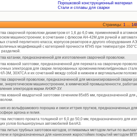
Порошковой конструкционный материал
Стали и сплавы для сварки
Страницы:
1
...
14
тва сварочной проволоки диаметром от 1,6 до 6,0 мм, применяемой в атомн
еском машиностроении; в сочетании с флюсом АН-42М для ручной и автомати
ых сталей перлитного класса; корпусов реакторов и другого оборудования А
зличных модификаций с категорией прочности КП45 при температуре 350°С в
 разделкой.
тва катанки, предназначенной для изготовления сварочной проволоки.
тва кованой заготовки, предназначенной для переката на сварочную провол
рочных электродов для сварки легированных хромоникелемолибденовых стал
НЛ-3М, 30ХГСА и их сочетаний между собой в нижнем и вертикальном положе
тва сварочной проволоки, предназначенной для механизированной сварки р
ве, энергетическом машиностроении, в химической промышленности, работаю
овления электродов марки АНЖР-3У.
тва кованой квадратной заготовки сечением 85х85 мм, предназначенной для
волоки.
ния из вольфрамового порошка и окиси иттрия прутков, предназначенных для
сфере аргона и гелия.
тва листового проката толщиной от 6,0 до 50,0 мм, предназначенного для из
щих узлов большегрузных автомобилей БелАЗ.
тва литых трубных заготовок-катодов, отливаемых методом литья по выпла
 печи и предназначенных для нанесения жаростойких покрытий методом ВПТ