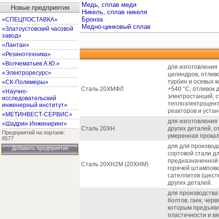
Медь, сплав меди
Новые предприятия
Никель, сплав никеля
Бронза
«СПЕЦПОСТАВКА»
Медно-цинковый сплав
«Златоустовский часовой
завод»
«Лантан»
«Резинотехника»
«Волчематьев А.Ю.»
для изготовления
«Электроресурс»
цилиндров, отливо
турбин и осевых 
«СК-Полимеры»
Сталь 20ХМФЛ
+540 °С; отливок
«Научно-
электростанций, 
исследовательский
теплоэлектроцент
инженерный институт»
реакторов и устан
«МЕТИНВЕСТ-СЕРВИС»
для изготовления 
«Шадрин Инжиниринг»
Сталь 20ХН
других деталей, о
Предприятий на портале:
умеренная прокал
8577
для для производ
Добавить предприятие
сортовой стали дл
предназначенной 
Сталь 20ХН2М (20ХНМ)
горячей штамповк
сателлитов (шест
других деталей.
для производства 
болтов, гаек, чер
которым предъявл
пластичности и в