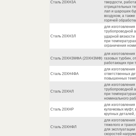
Сталь 20ХН3А
твердости, работ
отрицательных те
лап и шарошек бу
воздухом, а также
горячей обработк
для изготовления 
трубопроводной а
Сталь 20ХН3Л
ударной вязкости
при температурах 
ограничения номи
для изготовления
Сталь 20ХН3МФА (20ХН3МФ)
газовых турбин, 
работающих при т
для изготовления 
Сталь 20ХН4ФА
ответственных де
повышенных темпе
для изготовления 
трубопроводной 
Сталь 20ХНЛ
при температурах
номинального раб
для изготовления 
Сталь 20ХНР
кулачковых муфт, 
крупных деталей,
для изготовления
тяжелого и транс
Сталь 20ХНФЛ
для эксплуатации 
скоростей нагруж