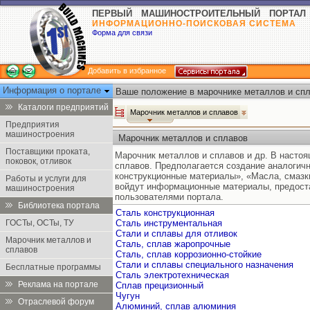
ПЕРВЫЙ МАШИНОСТРОИТЕЛЬНЫЙ ПОРТАЛ
ИНФОРМАЦИОННО-ПОИСКОВАЯ СИСТЕМА
Форма для связи
Добавить в избранное
Информация о портале
Ваше положение в марочнике металлов и спл
Каталоги предприятий
Марочник металлов и сплавов
Предприятия
машиностроения
Марочник металлов и сплавов
Поставщики проката,
Марочник металлов и сплавов и др. В насто
поковок, отливок
сплавов. Предполагается создание аналогич
конструкционные материалы», «Масла, смазк
Работы и услуги для
войдут информационные материалы, предост
машиностроения
пользователями портала.
Библиотека портала
Сталь конструкционная
ГОСТы, ОСТы, ТУ
Сталь инструментальная
Стали и сплавы для отливок
Марочник металлов и
Сталь, сплав жаропрочные
сплавов
Сталь, сплав коррозионно-стойкие
Стали и сплавы специального назначения
Бесплатные программы
Сталь электротехническая
Реклама на портале
Сплав прецизионный
Чугун
Отраслевой форум
Алюминий, сплав алюминия