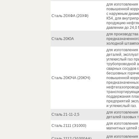
для изготовлени
повышенной корро
с наружным диаме
Сталь 20ХФА (20ХФ)
К54, для внутрип
продукцию нефтян
давлении до 24,0 
для производства 
Сталь 20ЮА
предназначенного
холодной штампов
для изготовления 
деталей, эксплуа
углекислый газ пр
трубопроводной а
сварных сосудов 
бесшовных горяч
Сталь 20ЮЧА (20ЮЧ)
повышенной корро
предназначенных 
нефтегазопроводо
транспортирующих
поддержания пла
предприятий эксп
и углекислый газ.
для изготовления
Сталь 21-11-2,5
деталей газовых 
для изготовления
Сталь 2111 (Э1000)
магнитных цепей 
для изготовления
Сталь 2112 (Э1000АА)