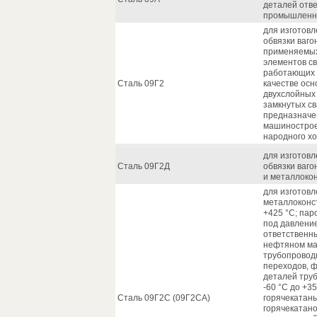
деталей отв
промышленн
для изготов
обвязки ваго
применяемых 
элементов св
работающих п
Сталь 09Г2
качестве осн
двухслойных 
замкнутых с
предназначе
машинострое
народного хо
для изготов
Сталь 09Г2Д
обвязки ваго
и металлокон
для изготов
металлоконст
+425 °С; пар
под давление
ответственны
нефтяном ма
трубопроводн
переходов, ф
деталей тру
-60 °С до +3
Сталь 09Г2С (09Г2СА)
горячекатаны
горячекатан