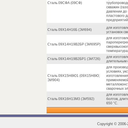
Сталь 09СФА (09СФ)
трубопровод
скважин (га
давлении до 
пластового 
предприятий
для изготов
Сталь 09Х14Н16Б (ЭИ694)
установок св
для изготовл
пароперегре
Сталь 09Х14Н19В2БР (ЭИ695Р)
сверхвысоко
температурах
для изготовл
Сталь 09Х14Н19В2БР1 (ЭИ726)
длительным 
для произво
условиях, ук
Сталь 09Х15Н8Ю1 (09Х15Н8Ю;
изготовления
ЭИ904)
применяемой
металлоконс
сварочных эл
для изготовл
Сталь 09Х16Н13М3 (ЭИ592)
болтов, дли
650 °С.
Copyright
©
2006-2