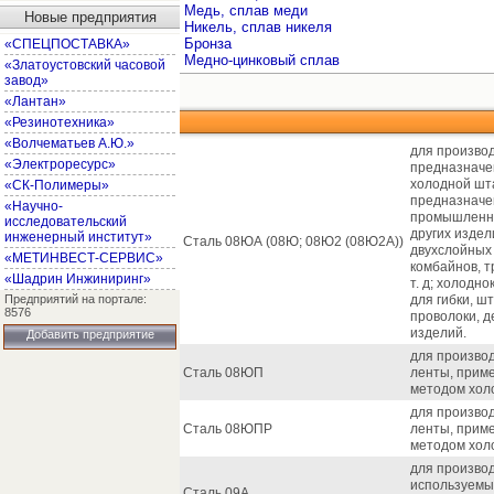
Медь, сплав меди
Новые предприятия
Никель, сплав никеля
Бронза
«СПЕЦПОСТАВКА»
Медно-цинковый сплав
«Златоустовский часовой
завод»
«Лантан»
«Резинотехника»
«Волчематьев А.Ю.»
для производ
«Электроресурс»
предназначе
холодной шта
«СК-Полимеры»
предназначе
«Научно-
промышленны
исследовательский
других изде
инженерный институт»
Сталь 08ЮА (08Ю; 08Ю2 (08Ю2А))
двухслойных 
«МЕТИНВЕСТ-СЕРВИС»
комбайнов, т
«Шадрин Инжиниринг»
т. д; холодн
Предприятий на портале:
для гибки, ш
8576
проволоки, д
изделий.
Добавить предприятие
для производ
Сталь 08ЮП
ленты, прим
методом хол
для производ
Сталь 08ЮПР
ленты, прим
методом хол
для производ
используемых
Сталь 09А