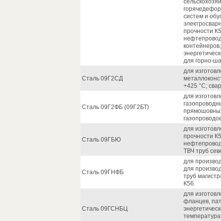
сельскохозя
горячедефор
систем и обу
электросвар
прочности К5
нефтепровод
контейнеров
энергетическ
для горно-ша
для изготов
Сталь 09Г2СД
металлоконст
+425 °С; сва
для изготовл
газопроводн
Сталь 09Г2ФБ (09Г2БТ)
прямошовных
газопроводо
для изготов
прочности К5
Сталь 09ГБЮ
нефтепровод
ТВЧ труб сев
для производ
для произво
Сталь 09ГНФБ
труб магист
К56.
для изготовл
фланцев, пат
Сталь 09ГСНБЦ
энергетичес
температурах