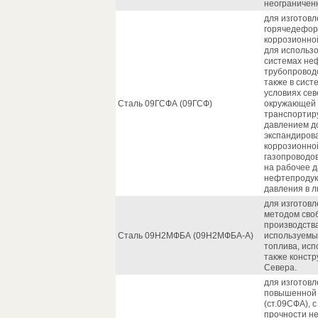
неограничен
для изготовл
горячедефор
коррозионно
для использо
системах не
трубопровод
также в сист
условиях се
Сталь 09ГСФА (09ГСФ)
окружающей 
транспортиру
давлением до
экспандиров
коррозионно
газопроводов
на рабочее 
нефтепродук
давления в л
для изготовл
методом своб
производств
Сталь 09Н2МФБА (09Н2МФБА-А)
используемы
топлива, исп
также констр
Севера.
для изготов
повышенной 
(ст.09СФА), 
прочности н