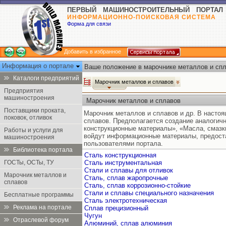
ПЕРВЫЙ МАШИНОСТРОИТЕЛЬНЫЙ ПОРТАЛ
ИНФОРМАЦИОННО-ПОИСКОВАЯ СИСТЕМА
Форма для связи
Добавить в избранное
Информация о портале
Ваше положение в марочнике металлов и спл
Каталоги предприятий
Марочник металлов и сплавов
Предприятия
машиностроения
Марочник металлов и сплавов
Поставщики проката,
Марочник металлов и сплавов и др. В насто
поковок, отливок
сплавов. Предполагается создание аналогич
конструкционные материалы», «Масла, смазк
Работы и услуги для
войдут информационные материалы, предост
машиностроения
пользователями портала.
Библиотека портала
Сталь конструкционная
ГОСТы, ОСТы, ТУ
Сталь инструментальная
Стали и сплавы для отливок
Марочник металлов и
Сталь, сплав жаропрочные
сплавов
Сталь, сплав коррозионно-стойкие
Стали и сплавы специального назначения
Бесплатные программы
Сталь электротехническая
Реклама на портале
Сплав прецизионный
Чугун
Отраслевой форум
Алюминий, сплав алюминия