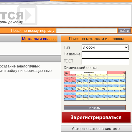
Поиск по всему порталу
Металлы и сплавы
Поиск по металлам и сплавам
Тип
Название
ГОСТ
создание аналогичных
Химический состав
ники войдут информационные
Авторизоваться в системе: