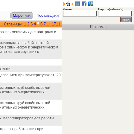
Логин
Пароль(
забыли?
)
Марочник
Поставщики
Страницы:
1
2
3
4
5
6
7
...
171
|
Реклама
ов, применяемых для контроля и
.
роизводства слабой азотной
ов в химическом и энергетическом
и не контактирующих с
волоки.
давлением при температурах от -20
остенных труб особо высокой
 атомных энергетических
остенных труб особо высокой
 атомных энергетических
х; парогенераторов для работы
 экранов, работающих при