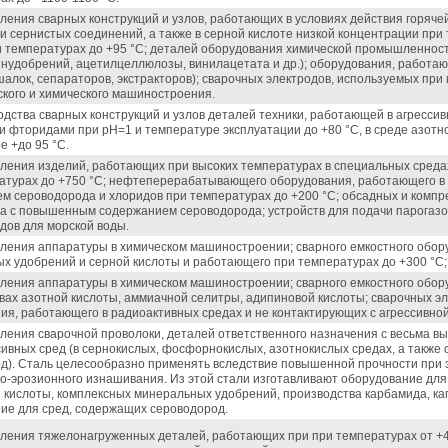
вления сварных конструкций и узлов, работающих в условиях действия горяч
и сернистых соединений, а также в серной кислоте низкой концентрации при 
и температурах до +95 °С; деталей оборудования химической промышленнос
инудобрений, ацетилцеллюлозы, винилацетата и др.); оборудования, работаю
шалок, сепараторов, экстракторов); сварочных электродов, используемых при
ского и химического машиностроения.
одства сварных конструкций и узлов деталей техники, работающей в агресси
и фторидами при pH=1 и температуре эксплуатации до +80 °С, в среде азотн
е +до 95 °С.
вления изделий, работающих при высоких температурах в специальных среда
атурах до +750 °С; нефтеперерабатывающего оборудования, работающего в
м сероводорода и хлоридов при температурах до +200 °С; обсадных и компр
за с повышенным содержанием сероводорода; устройств для подачи парогазо
дов для морской воды.
вления аппаратуры в химическом машиностроении; сварного емкостного обор
х удобрений и серной кислоты и работающего при температурах до +300 °С;
вления аппаратуры в химическом машиностроении; сварного емкостного обор
вах азотной кислоты, аммиачной селитры, адипиновой кислоты; сварочных э
ия, работающего в радиоактивных средах и не контактирующих с агрессивной
вления сварочной проволоки, деталей ответственного назначения с весьма в
сивных сред (в сернокислых, фосфорнокислых, азотнокислых средах, а также
д). Сталь целесообразно применять вследствие повышенной прочности при э
о-эрозионного изнашивания. Из этой стали изготавливают оборудование для
кислоты, комплексных минеральных удобрений, производства карбамида, ка
ие для сред, содержащих сероводород.
вления тяжелонагруженных деталей, работающих при при температурах от +40