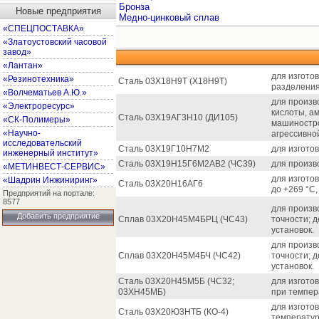
Бронза
Новые предприятия
Медно-цинковый сплав
«СПЕЦПОСТАВКА»
«Златоустовский часовой
завод»
«Лантан»
для изгото
«Резинотехника»
Сталь 03Х18Н9Т (Х18Н9Т)
разделения
«Волчематьев А.Ю.»
для произв
«Электроресурс»
кислоты, а
Сталь 03Х19АГ3Н10 (ДИ105)
«СК-Полимеры»
машиностро
«Научно-
агрессивно
исследовательский
Сталь 03Х19Г10Н7М2
для изгото
инженерный институт»
Сталь 03Х19Н15Г6М2АВ2 (ЧС39)
для произв
«МЕТИНВЕСТ-СЕРВИС»
для изгото
«Шадрин Инжиниринг»
Сталь 03Х20Н16АГ6
до +269 °С
Предприятий на портале:
8577
для произв
Добавить предприятие
Сплав 03Х20Н45М4БРЦ (ЧС43)
точности; 
установок.
для произв
Сплав 03Х20Н45М4БЧ (ЧС42)
точности; 
установок.
Сталь 03Х20Н45М5Б (ЧС32;
для изгото
03ХН45МБ)
при темпер
для изгото
Сталь 03Х20Ю3НТБ (КО-4)
температур