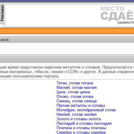
авов:
ящее время представлен марочник металлов и сплавов. Предполагается 
нные материалы», «Масла, смазки и СОЖ» и других. В данные справоч
нными пользователями портала.
Титан, сплав титана
Магний, сплав магния
Цинк, сплав цинка
Олово, сплав олова
Свинец, сплав свинца
Прочие металлы и сплавы
Молибден, молибденовый сплав
Ниобий, сплав ниобия
Золото и сплавы золота
Палладий и сплавы палладия
Платина и сплавы платины
Серебро и сплавы серебра