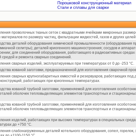
Порошковой конструкционный материал
Стали и сплавы для сварки
вления проволочных тканых сеток с квадратными ячейками микронных размер
 материалов по размеру частиц, фильтрации жидкостей, газов и других целей
одства деталей оборудования химической промышленности (оборудования п
ммиачной селитры); деталей криогенного машиностроения; сосудов и аппарат
ении; для соединений оборудования, работающего в радиоактивных средах 
й средой и ремонта сварных соединений.
вления сварных изделий, эксплуатируемых при температурах от 0 до -253 °С.
одства кованой заготовки, предназначенной для изготовления сварочной про
вления сварных крупногабаритных емкостей и резервуаров, работающих под 
, конструкций, работающих при криогенных температурах.
одства кованой трубной заготовки, применяемой для изготовления особотонк
деталей оболочек тепловыделяющих элементов транспортных и стационарных
одства кованой трубной заготовки, применяемой для изготовления особотонк
деталей оболочек тепловыделяющих элементов транспортных и стационарных
вления изделий, работающих при высоких температурах в специальных среда
атурах до +750 °С.
вления слабонагруженных деталей котельного оборудования, сопел, горелок,
ах до +1100-1150 °С.