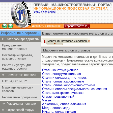
ПЕРВЫЙ МАШИНОСТРОИТЕЛЬНЫЙ ПОРТАЛ
ИНФОРМАЦИОННО-ПОИСКОВАЯ СИСТЕМА
Форма для связи
Добавить в избранное
Информация о портале
Ваше положение в марочнике металлов и спл
Каталоги предприятий
Марочник металлов и сплавов
Предприятия
машиностроения
Марочник металлов и сплавов
Поставщики проката,
Марочник металлов и сплавов и др. В насто
поковок, отливок
справочников «Неметаллические конструкцио
материалы, предоставленные зарегистрирова
Работы и услуги для
машиностроения
Сталь конструкционная
Сталь инструментальная
Библиотека портала
Стали и сплавы для отливок
ГОСТы, ОСТы, ТУ
Сталь, сплав жаропрочные
Сталь, сплав коррозионно-стойкие
Марочник металлов и
Стали и сплавы специального назначения
сплавов
Сталь электротехническая
Сплав прецизионный
Бесплатные программы
Чугун
Реклама на портале
Алюминий, сплав алюминия
Медь, сплав меди
Отраслевой форум
Никель, сплав никеля