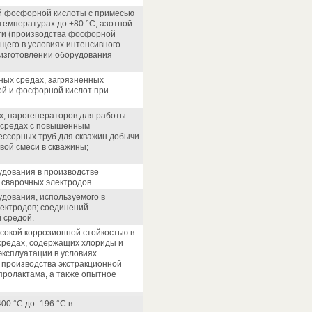
ей фосфорной кислоты с примесью
температурах до +80 °С, азотной
ти (производства фосфорной
щего в условиях интенсивного
 изготовлении оборудования
вных средах, загрязненных
ой и фосфорной кислот при
х; парогенераторов для работы
 средах с повышенным
ессорных труб для скважин добычи
вой смеси в скважины;
удования в производстве
 сварочных электродов.
удования, используемого в
лектродов; соединений
 средой.
ысокой коррозионной стойкостью в
 средах, содержащих хлориды и
ксплуатации в условиях
 производства экстракционной
пролактама, а также опытное
0 °С до -196 °С в