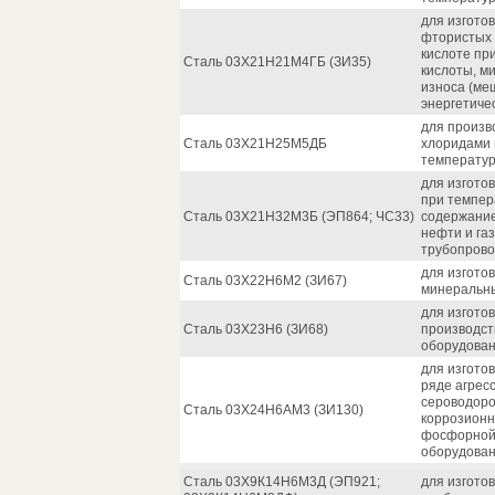
для изгото
фтористых 
кислоте пр
Сталь 03Х21Н21М4ГБ (ЗИ35)
кислоты, м
износа (ме
энергетиче
для произв
Сталь 03Х21Н25М5ДБ
хлоридами 
температур
для изгото
при темпер
Сталь 03Х21Н32М3Б (ЭП864; ЧС33)
содержание
нефти и га
трубопрово
для изгото
Сталь 03Х22Н6М2 (ЗИ67)
минеральны
для изгото
Сталь 03Х23Н6 (ЗИ68)
производст
оборудован
для изгото
ряде агрес
сероводоро
Сталь 03Х24Н6АМ3 (ЗИ130)
коррозионн
фосфорной 
оборудован
Сталь 03Х9К14Н6М3Д (ЭП921;
для изгото