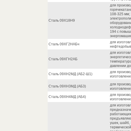
для произво
горячекатан
108-325 мм
электрополир
Сталь 09Х18Н9
оборудовани
холоднодеф
194 с повыш
энергомаши
для изготов
Сталь 09ХГ2НАБч
нефтедобыв
для изготов
энергетиче
Сталь 09ХГН2АБ
температура
давлении до
для произво
Сталь 09ХН2МД (АБ2-Ш1)
изготовлени
для произво
Сталь 09ХН3МД (АБ3)
изготовлени
для произво
Сталь 09ХН4МД (АБ4)
изготовлени
для изготовл
предназначе
работающих 
предъявляют
ушек, шайб,
термической