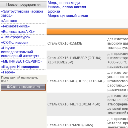
Медь, сплав меди
Новые предприятия
Никель, сплав никеля
Бронза
«Златоустовский часовой
завод»
Медно-цинковый сплав
«Лантан»
«Резинотехника»
«Волчематьев А.Ю.»
«Электроресурс»
для изготов
«СК-Полимеры»
Сталь 09Х16Н15М3Б
высокого да
температура
«Научно-
исследовательский
для произвл
инженерный институт»
Сталь 09Х16Н16МВ2БР (ЭП184;
и коллектор
«МЕТИНВЕСТ-СЕРВИС»
Х16Н16МВ2БР)
+600-700 °С
параметрами
«Шадрин Инжиниринг»
«Герон»
для изготов
установок с
Предприятий на портале:
8577
Сталь 09Х16Н4Б (ЭП56; 1Х16Н4Б)
штампосварн
работающих 
Добавить предприятие
различного 
для изготов
повышенной 
Сталь 09Х16Н4БЛ (10Х16Н4БЛ)
атмосферных
деталей пов
химический 
для произво
металла, пр
Сталь 09Х16Н7М2Ю (ЗИ65)
энергетичес