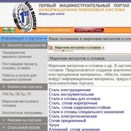
ПЕРВЫЙ МАШИНОСТРОИТЕЛЬНЫЙ ПОРТАЛ
ИНФОРМАЦИОННО-ПОИСКОВАЯ СИСТЕМА
Форма для связи
Добавить в избранное
Информация о портале
Ваше положение в марочнике металлов и спл
Каталоги предприятий
Марочник металлов и сплавов
Предприятия
машиностроения
Марочник металлов и сплавов
Поставщики проката,
Марочник металлов и сплавов и др. В насто
поковок, отливок
сплавов. Предполагается создание аналогич
конструкционные материалы», «Масла, смазк
Работы и услуги для
войдут информационные материалы, предост
машиностроения
пользователями портала.
Библиотека портала
Сталь конструкционная
ГОСТы, ОСТы, ТУ
Сталь инструментальная
Стали и сплавы для отливок
Марочник металлов и
Сталь, сплав жаропрочные
сплавов
Сталь, сплав коррозионно-стойкие
Стали и сплавы специального назначения
Бесплатные программы
Сталь электротехническая
Реклама на портале
Сплав прецизионный
Чугун
Отраслевой форум
Алюминий, сплав алюминия