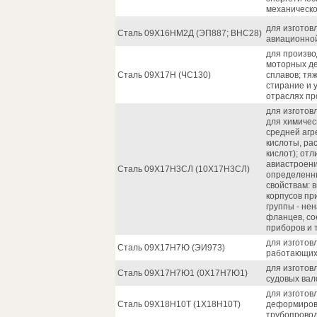
механическо
для изготов
Сталь 09Х16НМ2Д (ЭП887; ВНС28)
авиационно
для производ
моторных д
Сталь 09Х17Н (ЧС130)
сплавов; тя
стирание и 
отраслях пр
для изготов
для химичес
средней агр
кислоты, ра
кислот); от
авиастроени
Сталь 09Х17Н3СЛ (10Х17Н3СЛ)
определенн
свойствам: 
корпусов при
группы - не
фланцев, со
приборов и т
для изготов
Сталь 09Х17Н7Ю (ЭИ973)
работающих 
для изготов
Сталь 09Х17Н7Ю1 (0Х17Н7Ю1)
судовых вал
для изготов
Сталь 09Х18Н10Т (1Х18Н10Т)
деформиров
трубопровод