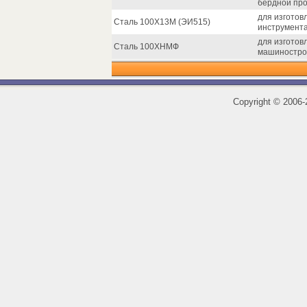
бердной про
для изготов
Сталь 100Х13М (ЭИ515)
инструмента
для изготов
Сталь 100ХНМФ
машиностро
Copyright
©
2006-2