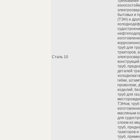
требования 
износостойк
электросвар
бытовых и 
(ТЭН) и дру
холоднодеф
судостроени
нефтеподогр
изготовлени
коррозионно
труб для тр
тракторов, а
Сталь 10
электросвар
конструкций
труб, предн
деталей тр
холодноката
гибки, штам
проволоки, 
изделий; б
труб для га
месторожден
ТЭНов; труб
изготовлени
масляным о
для судостр
слоем из м
труб, предн
тракторов 
труб, приме