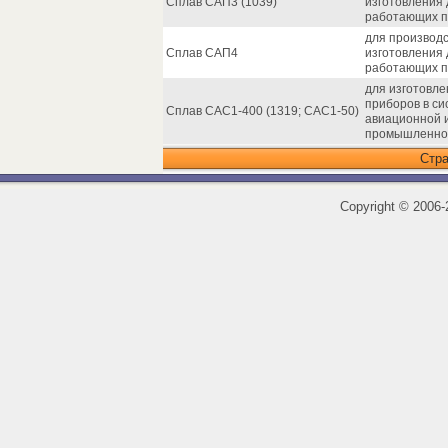
Сплав САП3 (1039)
изготовления 
работающих пр
для производ
Сплав САП4
изготовления 
работающих пр
для изготовле
приборов в си
Сплав САС1-400 (1319; САС1-50)
авиационной и
промышленно
Стр
Copyright
©
2006-2