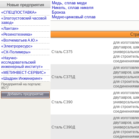
Медь, сплав меди
Новые предприятия
Никель, сплав никеля
Бронза
«СПЕЦПОСТАВКА»
Медно-цинковый сплав
«Златоустовский часовой
завод»
«Лантан»
Стр
«Резинотехника»
«Волчематьев А.Ю.»
для изготовле
«Электроресурс»
двутавров, шв
Сталь С375
универсальног
«СК-Полимеры»
для строитель
«Научно-
соединениями
исследовательский
инженерный институт»
для изготовле
двутавров, шв
«МЕТИНВЕСТ-СЕРВИС»
Сталь С375Д
универсальног
«Шадрин Инжиниринг»
для строитель
Предприятий на портале:
соединениями
8577
для изготовле
Добавить предприятие
двутавров, шв
Сталь С390
универсальног
для строитель
соединениями
для изготовле
двутавров, шв
Сталь С390Д
универсальног
для строитель
соединениями