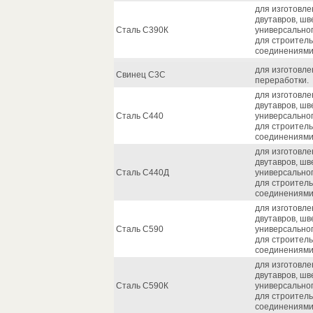
для изготовле
двутавров, шв
Сталь С390К
универсальног
для строитель
соединениями
для изготовле
Свинец С3С
переработки.
для изготовле
двутавров, шв
Сталь С440
универсальног
для строитель
соединениями
для изготовле
двутавров, шв
Сталь С440Д
универсальног
для строитель
соединениями
для изготовле
двутавров, шв
Сталь С590
универсальног
для строитель
соединениями
для изготовле
двутавров, шв
Сталь С590К
универсальног
для строитель
соединениями