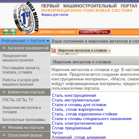
ПЕРВЫЙ МАШИНОСТРОИТЕЛЬНЫЙ ПОРТАЛ
ИНФОРМАЦИОННО-ПОИСКОВАЯ СИСТЕМА
Форма для связи
Добавить в избранное
Информация о портале
Ваше положение в марочнике металлов и спл
Каталоги предприятий
Марочник металлов и сплавов
Предприятия
машиностроения
Марочник металлов и сплавов
Поставщики проката,
Марочник металлов и сплавов и др. В насто
поковок, отливок
сплавов. Предполагается создание аналогич
конструкционные материалы», «Масла, смазк
Работы и услуги для
войдут информационные материалы, предост
машиностроения
пользователями портала.
Библиотека портала
Сталь конструкционная
ГОСТы, ОСТы, ТУ
Сталь инструментальная
Стали и сплавы для отливок
Марочник металлов и
Сталь, сплав жаропрочные
сплавов
Сталь, сплав коррозионно-стойкие
Стали и сплавы специального назначения
Бесплатные программы
Сталь электротехническая
Реклама на портале
Сплав прецизионный
Чугун
Отраслевой форум
Алюминий, сплав алюминия