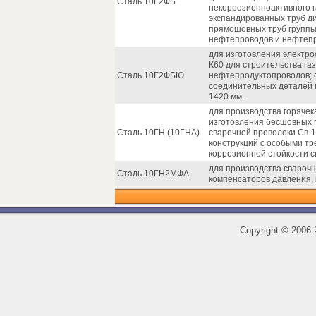
Сталь 10Г2ФБ
некоррозионноактивного 
экспандированных труб д
прямошовных труб группы 
нефтепроводов и нефтепр
для изготовления электр
К60 для строительства г
Сталь 10Г2ФБЮ
нефтепродуктопроводов; 
соединительных деталей 
1420 мм.
для производства горячек
изготовления бесшовных 
Сталь 10ГН (10ГНА)
сварочной проволоки Св-
конструкций с особыми т
коррозионной стойкости с
для производства сварочн
Сталь 10ГН2МФА
компенсаторов давления, 
Copyright
©
2006-2