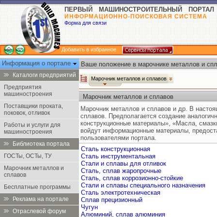
ПЕРВЫЙ МАШИНОСТРОИТЕЛЬНЫЙ ПОРТАЛ
ИНФОРМАЦИОННО-ПОИСКОВАЯ СИСТЕМА
Форма для связи
Добавить в избранное
Информация о портале
Ваше положение в марочнике металлов и спл
Каталоги предприятий
Марочник металлов и сплавов
Предприятия
машиностроения
Марочник металлов и сплавов
Поставщики проката,
Марочник металлов и сплавов и др. В насто
поковок, отливок
сплавов. Предполагается создание аналогич
конструкционные материалы», «Масла, смазк
Работы и услуги для
войдут информационные материалы, предост
машиностроения
пользователями портала.
Библиотека портала
Сталь конструкционная
ГОСТы, ОСТы, ТУ
Сталь инструментальная
Стали и сплавы для отливок
Марочник металлов и
Сталь, сплав жаропрочные
сплавов
Сталь, сплав коррозионно-стойкие
Стали и сплавы специального назначения
Бесплатные программы
Сталь электротехническая
Реклама на портале
Сплав прецизионный
Чугун
Отраслевой форум
Алюминий, сплав алюминия