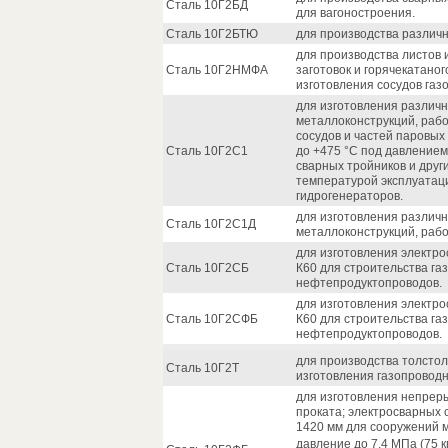
Сталь 10Г2БД
для вагоностроения.
Сталь 10Г2БТЮ
для производства различ
для производства листов и
Сталь 10Г2НМФА
заготовок и горячекатано
изготовления сосудов га
для изготовления различ
металлоконструкций, рабо
сосудов и частей паровых
Сталь 10Г2С1
до +475 °С под давлением
сварных тройников и друг
температурой эксплуатаци
гидрогенераторов.
для изготовления различ
Сталь 10Г2С1Д
металлоконструкций, рабо
для изготовления электр
Сталь 10Г2СБ
К60 для строительства га
нефтепродуктопроводов.
для изготовления электр
Сталь 10Г2СФБ
К60 для строительства га
нефтепродуктопроводов.
для производства толстол
Сталь 10Г2Т
изготовления газопроводн
для изготовления непреры
проката; электросварных
1420 мм для сооружений 
давление до 7,4 МПа (75 к