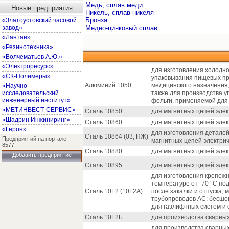
Медь, сплав меди
Новые предприятия
Никель, сплав никеля
Бронза
«Златоустовский часовой
завод»
Медно-цинковый сплав
«Лантан»
«Резинотехника»
«Волчематьев А.Ю.»
«Электроресурс»
для изготовления холодн
«СК-Полимеры»
упаковывания пищевых пр
Алюминий 1050
медицинского назначения
«Научно-
исследовательский
также для производства у
инженерный институт»
фольги, применяемой для 
«МЕТИНВЕСТ-СЕРВИС»
Сталь 10850
для магнитных цепей элек
«Шадрин Инжиниринг»
Сталь 10860
для магнитных цепей элек
«Герон»
для изготовления деталей
Сталь 10864 (03; НЖ)
Предприятий на портале:
магнитных цепей электрич
8577
Сталь 10880
для магнитных цепей элек
Добавить предприятие
Сталь 10895
для магнитных цепей элек
для изготовления крепежн
температуре от -70 °С п
Сталь 10Г2 (10Г2А)
после закалки и отпуска;
трубопроводов АС; бесшо
для газлифтных систем и 
Сталь 10Г2Б
для производства сварны
для производства сварных