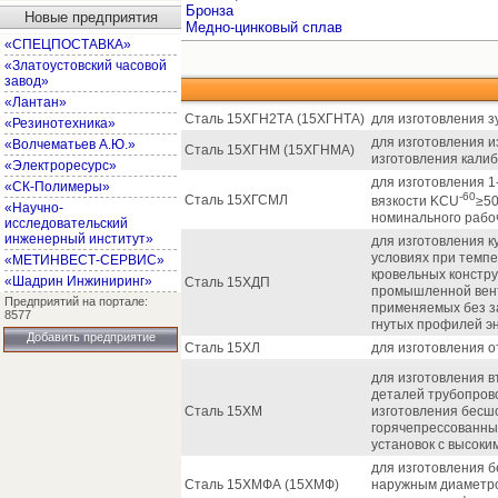
Бронза
Новые предприятия
Медно-цинковый сплав
«СПЕЦПОСТАВКА»
«Златоустовский часовой
завод»
«Лантан»
Сталь 15ХГН2ТА (15ХГНТА)
для изготовления з
«Резинотехника»
для изготовления и
«Волчематьев А.Ю.»
Сталь 15ХГНМ (15ХГНМА)
изготовления калиб
«Электроресурс»
для изготовления 1
«СК-Полимеры»
-60
Сталь 15ХГСМЛ
вязкости KCU
≥50
«Научно-
номинального рабо
исследовательский
инженерный институт»
для изготовления к
условиях при темпе
«МЕТИНВЕСТ-СЕРВИС»
кровельных констру
«Шадрин Инжиниринг»
Сталь 15ХДП
промышленной венти
Предприятий на портале:
применяемых без за
8577
гнутых профилей эн
Добавить предприятие
Сталь 15ХЛ
для изготовления 
для изготовления в
деталей трубопрово
Сталь 15ХМ
изготовления бесш
горячепрессованны
установок с высоки
для изготовления 
Сталь 15ХМФА (15ХМФ)
наружным диаметро