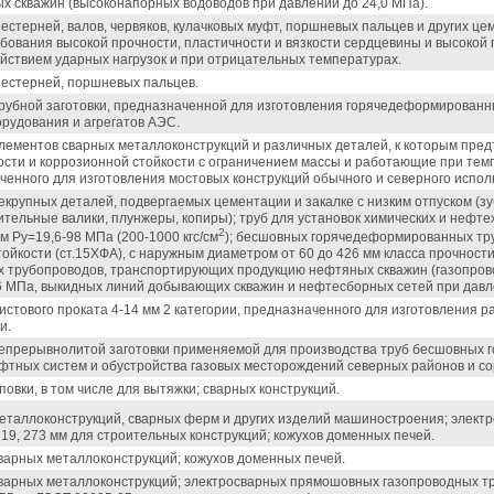
х скважин (высоконапорных водоводов при давлении до 24,0 МПа).
естерней, валов, червяков, кулачковых муфт, поршневых пальцев и других ц
ования высокой прочности, пластичности и вязкости сердцевины и высокой 
йствием ударных нагрузок и при отрицательных температурах.
шестерней, поршневых пальцев.
трубной заготовки, предназначенной для изготовления горячедеформирован
рудования и агрегатов АЭС.
элементов сварных металлоконструкций и различных деталей, к которым пре
ти и коррозионной стойкости с ограничением массы и работающие при темпе
ченного для изготовления мостовых конструкций обычного и северного испол
екрупных деталей, подвергаемых цементации и закалке с низким отпуском (з
тельные валики, плунжеры, копиры); труб для установок химических и нефте
2
 Ру=19,6-98 МПа (200-1000 кгс/см
); бесшовных горячедеформированных тр
тойкости (ст.15ХФА), с наружным диаметром от 60 до 426 мм класса прочности
 трубопроводов, транспортирующих продукцию нефтяных скважин (газопров
6 МПа, выкидных линий добывающих скважин и нефтесборных сетей при давле
истового проката 4-14 мм 2 категории, предназначенного для изготовления 
и.
непрерывнолитой заготовки применяемой для производства труб бесшовных
фтных систем и обустройства газовых месторождений северных районов и со
овки, в том числе для вытяжки; сварных конструкций.
еталлоконструкций, сварных ферм и других изделий машиностроения; элект
 219, 273 мм для строительных конструкций; кожухов доменных печей.
варных металлоконструкций; кожухов доменных печей.
сварных металлоконструкций; электросварных прямошовных газопроводных тр