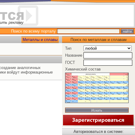
Поиск по всему порталу
Металлы и сплавы
Поиск по металлам и сплавам
Тип
Название
ГОСТ
создание аналогичных
Химический состав
ники войдут информационные
Авторизоваться в системе: