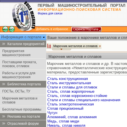
ПЕРВЫЙ МАШИНОСТРОИТЕЛЬНЫЙ ПОРТАЛ
ИНФОРМАЦИОННО-ПОИСКОВАЯ СИСТЕМА
Форма для связи
Добавить в избранное
Информация о портале
Ваше положение в марочнике металлов и спл
Каталоги предприятий
Марочник металлов и сплавов
Предприятия
машиностроения
Марочник металлов и сплавов
Поставщики проката,
Марочник металлов и сплавов и др. В насто
поковок, отливок
справочников «Неметаллические конструкцио
материалы, предоставленные зарегистрирова
Работы и услуги для
машиностроения
Сталь конструкционная
Сталь инструментальная
Библиотека портала
Стали и сплавы для отливок
ГОСТы, ОСТы, ТУ
Сталь, сплав жаропрочные
Сталь, сплав коррозионно-стойкие
Марочник металлов и
Стали и сплавы специального назначения
сплавов
Сталь электротехническая
Сплав прецизионный
Бесплатные программы
Чугун
Реклама на портале
Алюминий, сплав алюминия
Медь, сплав меди
Отраслевой форум
Никель, сплав никеля