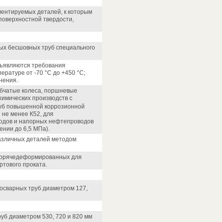
ементируемых деталей, к которым
поверхностной твердости,
ных бесшовных труб специального
дъявляются требования
ратуре от -70 °С до +450 °С;
нения.
убчатые колеса, поршневые
химических производств с
уб повышенной коррозионной
 не менее К52, для
одов и напорных нефтепроводов
нии до 6,5 МПа).
различных деталей методом
 горячедеформированных для
ртового проката.
росварных труб диаметром 127,
уб диаметром 530, 720 и 820 мм