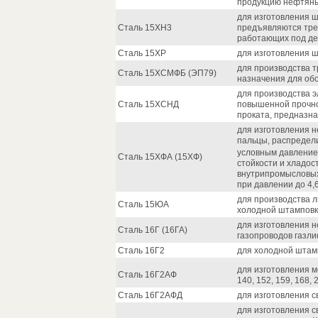
продукцию нефтяны
для изготовления ш
Сталь 15ХН3
предъявляются треб
работающих под де
Сталь 15ХР
для изготовления 
для производства 
Сталь 15ХСМФБ (ЭП79)
назначения для обо
для производства 
Сталь 15ХСНД
повышенной прочнос
проката, предназна
для изготовления н
пальцы, распредели
условным давлением
Сталь 15ХФА (15ХФ)
стойкости и хладос
внутрипромысловых
при давлении до 4,
для производства л
Сталь 15ЮА
холодной штамповк
для изготовления 
Сталь 16Г (16ГА)
газопроводов газли
Сталь 16Г2
для холодной штамп
для изготовления м
Сталь 16Г2АФ
140, 152, 159, 168,
Сталь 16Г2АФД
для изготовления с
для изготовления 