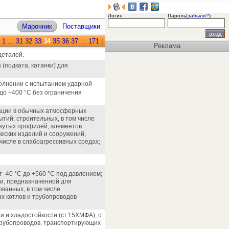
Логин
Пароль(
забыли?
)
Марочник
Поставщики
:
1
...
31
32
33
34
35
36
37
...
171
|
Реклама
деталей.
(подката, катанки) для
сполнении с испытанием ударной
до +400 °С без ограничения
атации в обычных атмосферных
тий; строительных, в том числе
гнутых профилей, элементов
еских изделий и сооружений,
числе в слабоагрессивных средах;
 -40 °С до +560 °С под давлением;
вки, предназначенной для
анных, в том числе
х котлов и трубопроводов
 и хладостойкости (ст.15ХМФА), с
трубопроводов, транспортирующих