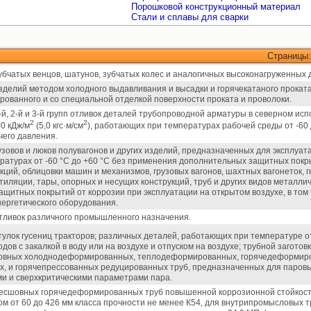
Порошковой конструкционный материал
Стали и сплавы для сварки
Страницы
убчатых венцов, шатунов, зубчатых колес и аналогичных высоконагруженных 
зделий методом холодного выдавливания и высадки и горячекатаного проката 
рованного и со специальной отделкой поверхности проката и проволоки.
-й, 2-й и 3-й групп отливок деталей трубопроводной арматуры в северном и
2
2
0 кДж/м
(5,0 кгс·м/см
), работающих при температурах рабочей среды от -60 
чего давления.
узовов и люков полувагонов и других изделий, предназначенных для эксплу
ратурах от -60 °С до +60 °С без применения дополнительных защитных покры
кций, облицовки машин и механизмов, грузовых вагонов, шахтных вагонеток, 
ляции, тары, опорных и несущих конструкций, труб и других видов металлич
щитных покрытий от коррозии при эксплуатации на открытом воздухе, в том 
ергетического оборудования.
отливок различного промышленного назначения.
тулок гусениц тракторов; различных деталей, работающих при температуре от
дов с закалкой в воду или на воздухе и отпуском на воздухе; трубной загото
овных холоднодеформированных, теплодеформированных, горячедеформиров
х, и горячепрессованных редуцированных труб, предназначенных для паровы
ми и сверхкритическими параметрами пара.
бесшовных горячедеформированных труб повышенной коррозионной стойкости
м от 60 до 426 мм класса прочности не менее К54, для внутрипромысловых 