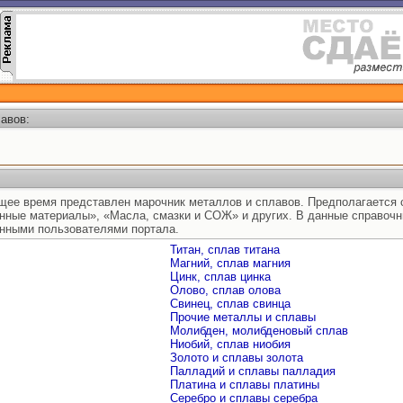
авов:
ящее время представлен марочник металлов и сплавов. Предполагается 
нные материалы», «Масла, смазки и СОЖ» и других. В данные справоч
нными пользователями портала.
Титан, сплав титана
Магний, сплав магния
Цинк, сплав цинка
Олово, сплав олова
Свинец, сплав свинца
Прочие металлы и сплавы
Молибден, молибденовый сплав
Ниобий, сплав ниобия
Золото и сплавы золота
Палладий и сплавы палладия
Платина и сплавы платины
Серебро и сплавы серебра