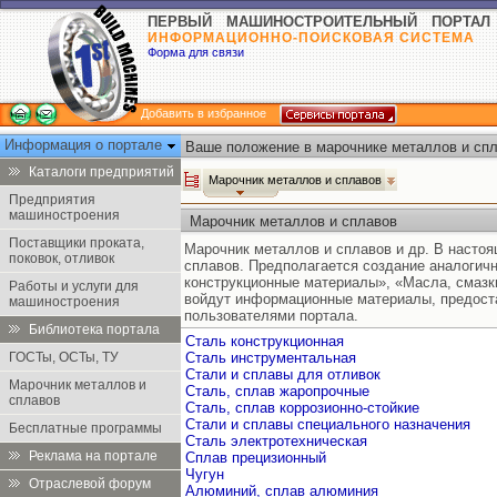
ПЕРВЫЙ МАШИНОСТРОИТЕЛЬНЫЙ ПОРТАЛ
ИНФОРМАЦИОННО-ПОИСКОВАЯ СИСТЕМА
Форма для связи
Добавить в избранное
Информация о портале
Ваше положение в марочнике металлов и спл
Каталоги предприятий
Марочник металлов и сплавов
Предприятия
машиностроения
Марочник металлов и сплавов
Поставщики проката,
Марочник металлов и сплавов и др. В насто
поковок, отливок
сплавов. Предполагается создание аналогич
конструкционные материалы», «Масла, смазк
Работы и услуги для
войдут информационные материалы, предост
машиностроения
пользователями портала.
Библиотека портала
Сталь конструкционная
ГОСТы, ОСТы, ТУ
Сталь инструментальная
Стали и сплавы для отливок
Марочник металлов и
Сталь, сплав жаропрочные
сплавов
Сталь, сплав коррозионно-стойкие
Стали и сплавы специального назначения
Бесплатные программы
Сталь электротехническая
Реклама на портале
Сплав прецизионный
Чугун
Отраслевой форум
Алюминий, сплав алюминия