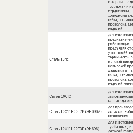
которым пред
твердости и и
сердцевины; э
холоднокатано
гибки, штампо
проволоки, де
изделий.
для изготовлен
предназначенн
работающих пр
предъявляются
ушек, шайб, в
термической о
Сталь 10пс
высокой повер
невысокой про
холоднокатано
гибки, штампо
проволоки, де
изделий; элек
для изготовле
Сплав 10СЮ
звуковидеоза
магнитодиэлек
для производс
Сталь 10Х11Н20Т2Р (ЭИ696А)
деталей турби
назначения.
для изготовлен
турбинных дис
Сталь 10Х11Н20Т3Р (ЭИ696)
деталей компр