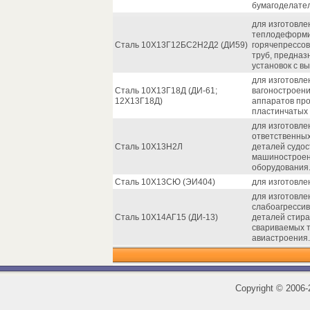
бумагоделате
для изготовл
теплодеформи
Сталь 10Х13Г12БС2Н2Д2 (ДИ59)
горячепрессо
труб, предназ
установок с в
для изготовле
Сталь 10Х13Г18Д (ДИ-61;
вагоностроени
12Х13Г18Д)
аппаратов про
пластинчатых
для изготовле
ответственных
Сталь 10Х13Н2Л
деталей судос
машиностроени
оборудования
Сталь 10Х13СЮ (ЭИ404)
для изготовле
для изготовле
слабоагрессив
Сталь 10Х14АГ15 (ДИ-13)
деталей стира
свариваемых т
авиастроения.
Copyright
©
2006-2