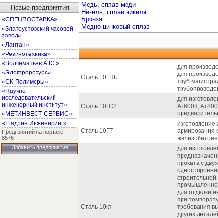
Медь, сплав меди
Новые предприятия
Никель, сплав никеля
Бронза
«СПЕЦПОСТАВКА»
Медно-цинковый сплав
«Златоустовский часовой
завод»
«Лантан»
«Резинотехника»
«Волчематьев А.Ю.»
для производс
«Электроресурс»
для производ
Сталь 10ГНБ
труб магистра
«СК-Полимеры»
трубопроводов
«Научно-
исследовательский
для изготовле
инженерный институт»
Сталь 10ГС2
Ат600К, Ат800
предваритель
«МЕТИНВЕСТ-СЕРВИС»
«Шадрин Инжиниринг»
изготовление 
Сталь 10ГТ
армирования 
Предприятий на портале:
8576
железобетонны
Добавить предприятие
для изготовлен
предназначенн
проката с дву
односторонни
строительной
промышленной
для отделки и
при температу
Сталь 10кп
требования вы
других детале