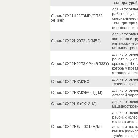
температурой 
для изготовле
работающих п
Сталь 10Х11Н23Т3МР (ЭП33;
специального 
ЭЦ696)
температурах 
повышенные т
для изготовле
заготовки и т
Сталь 10Х12Н20Т2 (ЭП452)
авиакосмическ
машиностроен
для изготовле
работающих п
Сталь 10Х12Н22Т3МРУ (ЭП33У)
сроком работы
которым пред
жаропрочност
для изготовле
Сталь 10Х12Н3М2БФ
турбинострое
для изготовле
Сталь 10Х12Н3М2ФА (ЦД-М)
деталей паров
для изготовле
Сталь 10Х12НД (0Х12НД)
машиностроени
для изготовле
рабочих колес
отливок лопас
Сталь 10Х12НДЛ (0Х12НДЛ)
деталей прото
кавитационног
турбин и осев