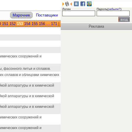
Логин
Пароль(
забыли?
)
Марочник
Поставщики
0
151
152
153
154
155
156
...
171
|
Реклама
химических сооружений и
, фасонного литья и сплавов.
их сплавов и облицовки химических
йкой аппаратуры и в химической
йкой аппаратуры и в химической
йкой аппаратуры и в химической
химических сооружений и
химических сооружений и