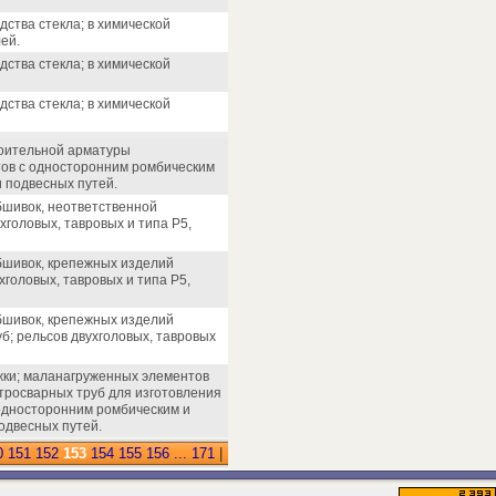
ства стекла; в химической
ей.
ства стекла; в химической
ства стекла; в химической
роительной арматуры
стов с односторонним ромбическим
 подвесных путей.
бшивок, неответственной
хголовых, тавровых и типа Р5,
обшивок, крепежных изделий
хголовых, тавровых и типа Р5,
обшивок, крепежных изделий
б; рельсов двухголовых, тавровых
жки; маланагруженных элементов
тросварных труб для изготовления
 односторонним ромбическим и
одвесных путей.
0
151
152
153
154
155
156
...
171
|