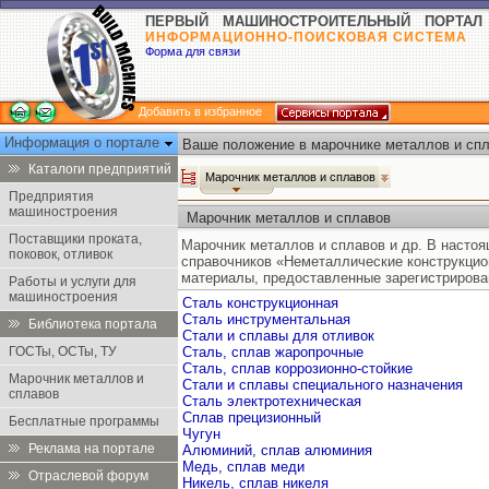
ПЕРВЫЙ МАШИНОСТРОИТЕЛЬНЫЙ ПОРТАЛ
ИНФОРМАЦИОННО-ПОИСКОВАЯ СИСТЕМА
Форма для связи
Добавить в избранное
Информация о портале
Ваше положение в марочнике металлов и спл
Каталоги предприятий
Марочник металлов и сплавов
Предприятия
машиностроения
Марочник металлов и сплавов
Поставщики проката,
Марочник металлов и сплавов и др. В насто
поковок, отливок
справочников «Неметаллические конструкцио
материалы, предоставленные зарегистрирова
Работы и услуги для
машиностроения
Сталь конструкционная
Сталь инструментальная
Библиотека портала
Стали и сплавы для отливок
ГОСТы, ОСТы, ТУ
Сталь, сплав жаропрочные
Сталь, сплав коррозионно-стойкие
Марочник металлов и
Стали и сплавы специального назначения
сплавов
Сталь электротехническая
Сплав прецизионный
Бесплатные программы
Чугун
Реклама на портале
Алюминий, сплав алюминия
Медь, сплав меди
Отраслевой форум
Никель, сплав никеля