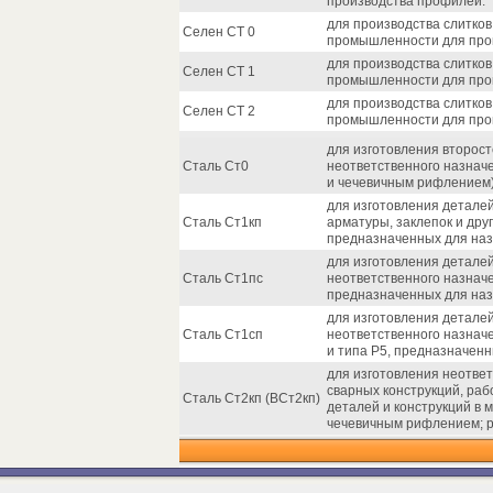
производства профилей.
для производства слитков
Селен СТ 0
промышленности для прои
для производства слитков
Селен СТ 1
промышленности для произ
для производства слитков
Селен СТ 2
промышленности для произ
для изготовления второст
Сталь Ст0
неответственного назначе
и чечевичным рифлением);
для изготовления деталей
Сталь Ст1кп
арматуры, заклепок и дру
предназначенных для наз
для изготовления деталей
Сталь Ст1пс
неответственного назначе
предназначенных для наз
для изготовления деталей
Сталь Ст1сп
неответственного назначе
и типа Р5, предназначенн
для изготовления неотве
сварных конструкций, раб
Сталь Ст2кп (ВСт2кп)
деталей и конструкций в 
чечевичным рифлением; ре