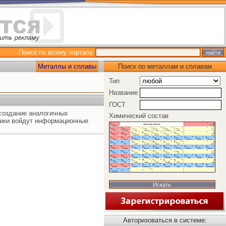
Поиск по всему порталу
Металлы и сплавы
Поиск по металлам и сплавам
Тип
Название
ГОСТ
создание аналогичных
Химический состав
ники войдут информационные
Авторизоваться в системе: