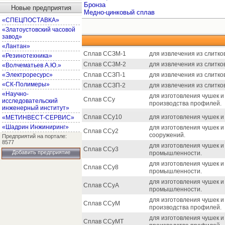
Бронза
Новые предприятия
Медно-цинковый сплав
«СПЕЦПОСТАВКА»
«Златоустовский часовой
завод»
«Лантан»
Сплав ССЗМ-1
для извлечения из слитко
«Резинотехника»
Сплав ССЗМ-2
для извлечения из слитко
«Волчематьев А.Ю.»
«Электроресурс»
Сплав ССЗП-1
для извлечения из слитко
«СК-Полимеры»
Сплав ССЗП-2
для извлечения из слитко
«Научно-
для изготовления чушек и
Сплав ССу
исследовательский
производства профилей.
инженерный институт»
Сплав ССу10
для изготовления чушек и
«МЕТИНВЕСТ-СЕРВИС»
«Шадрин Инжиниринг»
для изготовления чушек и
Сплав ССу2
сооружений.
Предприятий на портале:
8577
для изготовления чушек и
Сплав ССу3
Добавить предприятие
промышленности.
для изготовления чушек и
Сплав ССу8
промышленности.
для изготовления чушек и
Сплав ССуА
промышленности.
для изготовления чушек и
Сплав ССуМ
производства профилей.
для изготовления чушек и
Сплав ССуМТ