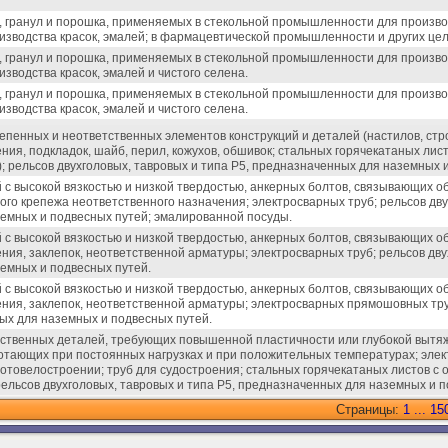
, гранул и порошка, применяемых в стекольной промышленности для производ
зводства красок, эмалей; в фармацевтической промышленности и других цел
, гранул и порошка, применяемых в стекольной промышленности для производ
водства красок, эмалей и чистого селена.
, гранул и порошка, применяемых в стекольной промышленности для производ
водства красок, эмалей и чистого селена.
епенных и неответственных элементов конструкций и деталей (настилов, ст
ния, подкладок, шайб, перил, кожухов, обшивок; стальных горячекатаных ли
 рельсов двухголовых, тавровых и типа Р5, предназначенных для наземных и
 с высокой вязкостью и низкой твердостью, анкерных болтов, связывающих о
гого крепежа неответственного назначения; электросварных труб; рельсов дву
емных и подвесных путей; эмалированной посуды.
 с высокой вязкостью и низкой твердостью, анкерных болтов, связывающих 
ния, заклепок, неответственной арматуры; электросварных труб; рельсов дву
емных и подвесных путей.
 с высокой вязкостью и низкой твердостью, анкерных болтов, связывающих 
ния, заклепок, неответственной арматуры; электросварных прямошовных тру
ых для наземных и подвесных путей.
тственных деталей, требующих повышенной пластичности или глубокой вытя
отающих при постоянных нагрузках и при положительных температурах; элек
мотовелостроении; труб для судостроения; стальных горячекатаных листов с
льсов двухголовых, тавровых и типа Р5, предназначенных для наземных и п
Страницы:
1
...
15