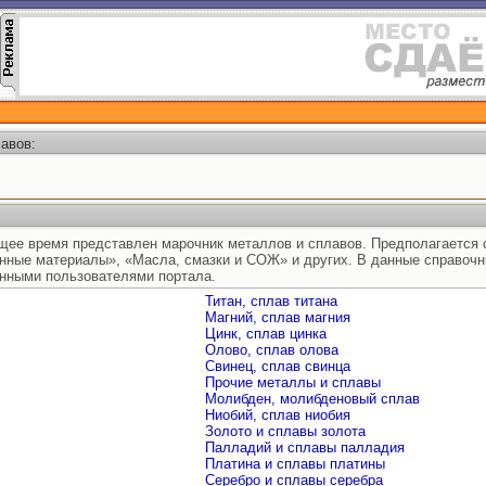
авов:
ящее время представлен марочник металлов и сплавов. Предполагается 
нные материалы», «Масла, смазки и СОЖ» и других. В данные справоч
нными пользователями портала.
Титан, сплав титана
Магний, сплав магния
Цинк, сплав цинка
Олово, сплав олова
Свинец, сплав свинца
Прочие металлы и сплавы
Молибден, молибденовый сплав
Ниобий, сплав ниобия
Золото и сплавы золота
Палладий и сплавы палладия
Платина и сплавы платины
Серебро и сплавы серебра