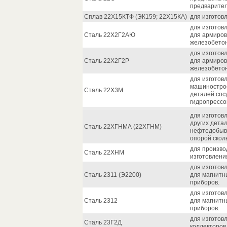
предварител
Сплав 22Х15КТФ (ЭК159; 22Х15КА)
для изготов
для изготов
Сталь 22Х2Г2АЮ
для армиров
железобетон
для изготов
Сталь 22Х2Г2Р
для армиров
железобетон
для изготов
машинострое
Сталь 22Х3М
деталей сос
гидропрессо
для изготов
других дета
Сталь 22ХГНМА (22ХГНМ)
нефтедобыва
опорой скол
для произво
Сталь 22ХНМ
изготовлени
для изготов
Сталь 2311 (Э2200)
для магнитн
приборов.
для изготов
Сталь 2312
для магнитн
приборов.
для изготов
Сталь 23Г2Д
коллекторов