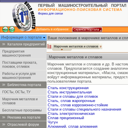
ПЕРВЫЙ МАШИНОСТРОИТЕЛЬНЫЙ ПОРТАЛ
ИНФОРМАЦИОННО-ПОИСКОВАЯ СИСТЕМА
Форма для связи
Добавить в избранное
Информация о портале
Ваше положение в марочнике металлов и спл
Каталоги предприятий
Марочник металлов и сплавов
Предприятия
машиностроения
Марочник металлов и сплавов
Поставщики проката,
Марочник металлов и сплавов и др. В насто
поковок, отливок
сплавов. Предполагается создание аналогич
конструкционные материалы», «Масла, смазк
Работы и услуги для
войдут информационные материалы, предост
машиностроения
пользователями портала.
Библиотека портала
Сталь конструкционная
ГОСТы, ОСТы, ТУ
Сталь инструментальная
Стали и сплавы для отливок
Марочник металлов и
Сталь, сплав жаропрочные
сплавов
Сталь, сплав коррозионно-стойкие
Стали и сплавы специального назначения
Бесплатные программы
Сталь электротехническая
Реклама на портале
Сплав прецизионный
Чугун
Отраслевой форум
Алюминий, сплав алюминия