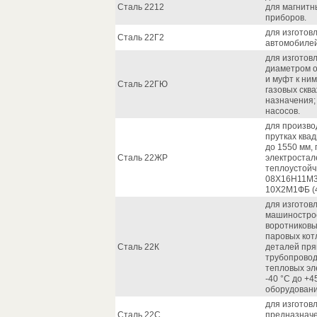
Сталь 2212
для магнитн
приборов.
для изготов
Сталь 22Г2
автомобилей
для изготов
диаметром о
и муфт к ни
Сталь 22ГЮ
газовых скв
назначения;
насосов.
для произво
прутках ква
до 1550 мм,
Сталь 22ЖР
электростал
теплоустойч
08X16H11M3,
10Х2М1ФБ (4
для изготов
машинострое
воротниковы
паровых котл
Сталь 22К
деталей пря
трубопровод
тепловых эл
-40 °С до +
оборудован
для изготов
Сталь 22С
предназначе