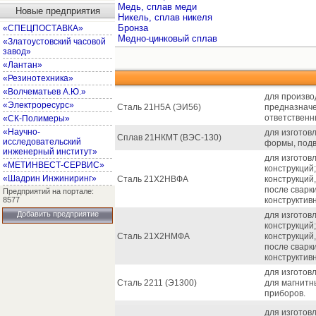
Медь, сплав меди
Новые предприятия
Никель, сплав никеля
Бронза
«СПЕЦПОСТАВКА»
Медно-цинковый сплав
«Златоустовский часовой
завод»
«Лантан»
«Резинотехника»
«Волчематьев А.Ю.»
для производ
«Электроресурс»
Сталь 21Н5А (ЭИ56)
предназначе
ответственн
«СК-Полимеры»
«Научно-
для изготов
Сплав 21НКМТ (ВЭС-130)
исследовательский
формы, подве
инженерный институт»
для изготов
«МЕТИНВЕСТ-СЕРВИС»
конструкций
«Шадрин Инжиниринг»
Сталь 21Х2НВФА
конструкций
после сварк
Предприятий на портале:
8577
конструктив
Добавить предприятие
для изготов
конструкций
Сталь 21Х2НМФА
конструкций
после сварк
конструктив
для изготов
Сталь 2211 (Э1300)
для магнитн
приборов.
для изготов