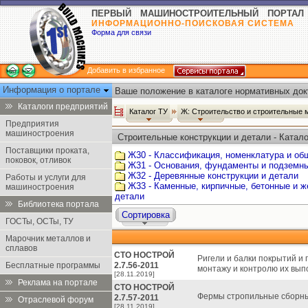
ПЕРВЫЙ МАШИНОСТРОИТЕЛЬНЫЙ ПОРТАЛ
ИНФОРМАЦИОННО-ПОИСКОВАЯ СИСТЕМА
Форма для связи
Добавить в избранное
Информация о портале
Ваше положение в каталоге нормативных док
Каталоги предприятий
Каталог ТУ
Ж: Строительство и строительные
Предприятия
машиностроения
Строительные конструкции и детали - Катало
Поставщики проката,
Ж30 - Классификация, номенклатура и об
поковок, отливок
Ж31 - Основания, фундаменты и подземн
Ж32 - Деревянные конструкции и детали
Работы и услуги для
Ж33 - Каменные, кирпичные, бетонные и ж
машиностроения
детали
Библиотека портала
Сортировка
ГОСТы, ОСТы, ТУ
Марочник металлов и
сплавов
СТО НОСТРОЙ
Ригели и балки покрытий и
Бесплатные программы
2.7.56-2011
монтажу и контролю их вып
[28.11.2019]
Реклама на портале
СТО НОСТРОЙ
Фермы стропильные сборные
2.7.57-2011
Отраслевой форум
[28.11.2019]