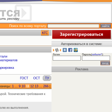
Поиск по всему порталу
КГС
Авторизоваться в системе:
Логин
Пароль(
забыли?
)
етали
 материалов
аркировка
Реклама
ГОСТ
ОСТ
ТУ
раницы:
1
...
9
10
11
12
13
...
266
|
рой. Технические требования к
ролю их выполнения.