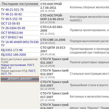
Последние поступления
СТО НОСТРОЙ
Колонны сборные железобет
2.7.58-2011
ТУ 48-21-521-76
[28.11.2019]
ТУ 48-21-30-82
СТО НОСТРОЙ-
Конструкции железобетонн
ТУ 48-5-152-78
НОП 2.6.98-2014
Ан600С).
[10.12.2019]
ОСТ 15-56-93
СТО СА-03-002-
ТУ 26-0304-55-95
Правила проектирования, и
2009
ОСТ 5Р.9013-84
[01.11.2011]
ОСТ 5Р.6017-94
СТО СМК 14-2006
Порядок выполнения расчет
ТУ 16-90 ИАКЯ.065179.030
[24.05.2012]
ТУ
СТО ЦКТИ 10.013-
Проектирование и прокладк
РД 0352-172-96
2007
соединений при температур
РД 0352-189-2000
[26.05.2019]
СТО-ГК Трансстрой
Всего доступных документов:
71292
Панели шпунтовые сварные.
011-2007
Новые поступления
:
ГОСТ
,
[11.12.2019]
ОСТ
,
ТУ
СТО-ГК Трансстрой
Новые карточки НТД:
ГОСТ
,
Стальные конструкции мост
ОСТ
,
ТУ
012-2007
[11.12.2019]
Добавить документ
СТО-ГК Трансстрой
Траншейная стена в грунте.
014-2007
[11.12.2019]
СТО-ГК Трансстрой
Бетонные и железобетонные
017-2007
[11.12.2019]
СТО-ГК Трансстрой
Шпунт типа "Ларсен". Прим
019-2007