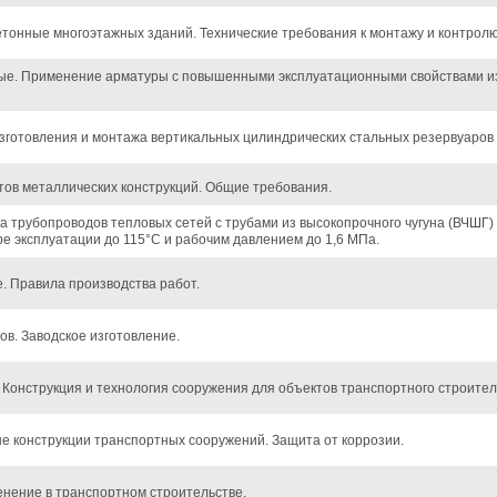
онные многоэтажных зданий. Технические требования к монтажу и контролю
ые. Применение арматуры с повышенными эксплуатационными свойствами из
зготовления и монтажа вертикальных цилиндрических стальных резервуаров
ов металлических конструкций. Общие требования.
а трубопроводов тепловых сетей с трубами из высокопрочного чугуна (ВЧШГ)
е эксплуатации до 115°С и рабочим давлением до 1,6 МПа.
 Правила производства работ.
ов. Заводское изготовление.
 Конструкция и технология сооружения для объектов транспортного строител
 конструкции транспортных сооружений. Защита от коррозии.
енение в транспортном строительстве.