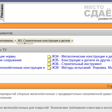
ументов:
 материалы
Ж3: Строительные конструкции и детали
г ТУ
щие нормы
Ж34 - Металлические конструкции и д
ые сооружения
Ж35 - Конструкции и детали из других
Ж36 - Строительный инструмент
елезобетонные конструкции и
Ж39 - Методы испытаний. Упаковка. М
Ст
 перекрытий сборные железобетонные с предварительно напряженной армату
олнения.
 железобетонные для покрытий. Технические требования к монтажу и конт