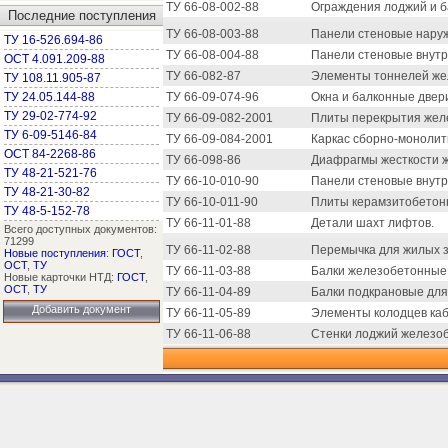
ТУ 66-08-002-88
Ограждения лоджий и б
Последние поступления
ТУ 66-08-003-88
Панели стеновые наруж
ТУ 16-526.694-86
ТУ 66-08-004-88
Панели стеновые внутр
ОСТ 4.091.209-88
ТУ 66-082-87
Элементы тоннелей жел
ТУ 108.11.905-87
ТУ 24.05.144-88
ТУ 66-09-074-96
Окна и балконные двер
ТУ 29-02-774-92
ТУ 66-09-082-2001
Плиты перекрытия жел
ТУ 6-09-5146-84
ТУ 66-09-084-2001
Каркас сборно-монолит
ОСТ 84-2268-86
ТУ 66-098-86
Диафрагмы жесткости 
ТУ 48-21-521-76
ТУ 66-10-010-90
Панели стеновые внутр
ТУ 48-21-30-82
ТУ 66-10-011-90
Плиты керамзитобетонн
ТУ 48-5-152-78
ТУ 66-11-01-88
Детали шахт лифтов.
Всего доступных документов:
71299
ТУ 66-11-02-88
Перемычка для жилых зд
Новые поступления
:
ГОСТ
,
ОСТ
,
ТУ
ТУ 66-11-03-88
Балки железобетонные д
Новые карточки НТД:
ГОСТ
,
ОСТ
,
ТУ
ТУ 66-11-04-89
Балки подкрановые для
Добавить документ
ТУ 66-11-05-89
Элементы колодцев ка
ТУ 66-11-06-88
Стенки лоджий железо