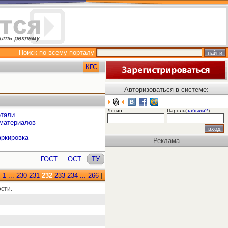
Поиск по всему порталу
КГС
Авторизоваться в системе:
Логин
Пароль(
забыли?
)
етали
 материалов
аркировка
Реклама
ГОСТ
ОСТ
ТУ
:
1
...
230
231
232
233
234
...
266
|
сти.