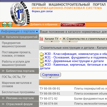
ПЕРВЫЙ МАШИНОСТРОИТЕЛЬНЫЙ ПОРТАЛ
ИНФОРМАЦИОННО-ПОИСКОВАЯ СИСТЕМА
Форма для связи
Добавить в избранное
Информация о портале
Ваше положение в каталоге нормативных док
Каталоги предприятий
Каталог ТУ
Ж: Строительство и строительные
Предприятия
машиностроения
Строительные конструкции и детали - Катало
Поставщики проката,
Ж30 - Классификация, номенклатура и об
поковок, отливок
Ж31 - Основания, фундаменты и подземн
Ж32 - Деревянные конструкции и детали
Работы и услуги для
Ж33 - Каменные, кирпичные, бетонные и ж
машиностроения
детали
Библиотека портала
Сортировка
ГОСТы, ОСТы, ТУ
Марочник металлов и
сплавов
ТУ 66-06-08-91
Плиты перекрытий из ле
Бесплатные программы
ТУ 66-06-09-91
Плита основания объем
Реклама на портале
ТУ 66-071-92
Балки фундаментные же
ТУ 66-074-84
Плиты железобетонные 
Отраслевой форум