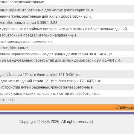
алконов железобетонные.
ные керамзитобетонные для жилых домов серии 90 К.
енние железобетонные для жилых домов серии 90 К.
езобетонные серии 3.006.1-3/83.
и деревянные с тройным остеклением для жилых и общественных зданий.
езобетонные предварительно напряженные.
ный межвидового применения.
железобетонные.
енние керамзитобетонные для жилых домов серии 90 и 1-464 ЛИ.
ые междуэтажных перекрытий для жилых домов серии 90 и 1-464 ЛИ.
аний серии 121 кс и блок-секции 121-043/1-кс.
ля жилых зданий серии 121 кс и блок-секции 121-043/1-кс.
 устройства путей башенных кранов железобетонные.
бельной канализации телефонных сетей железобетонные.
бетонные.
Страницы
Copyright
©
2006-2026, All rights reserved.