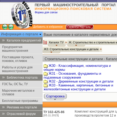
ПЕРВЫЙ МАШИНОСТРОИТЕЛЬНЫЙ ПОРТАЛ
ИНФОРМАЦИОННО-ПОИСКОВАЯ СИСТЕМА
Форма для связи
Добавить в избранное
Информация о портале
Ваше положение в каталоге нормативных док
Каталоги предприятий
Каталог ТУ
Ж: Строительство и строительные
Предприятия
Ж3: Строительные конструкции и детали
машиностроения
Поставщики проката,
Строительные конструкции и детали - Катало
поковок, отливок
Ж30 - Классификация, номенклатура и
Работы и услуги для
общие нормы
машиностроения
Ж31 - Основания, фундаменты и
подземные сооружения
Библиотека портала
Ж32 - Деревянные конструкции и детали
ГОСТы, ОСТы, ТУ
Ж33 - Каменные, кирпичные, бетонные и
железобетонные конструкции и детали
Марочник металлов и
сплавов
Сортировка
Бесплатные программы
Реклама на портале
Комплект конструкций для з
ТУ 102-425-86
Отраслевой форум
производств.пролетом 12 и 
[05.11.2015]