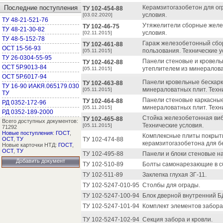
Последние поступления
Керамзитогазобетон для ог
ТУ 102-454-88
условия.
[03.02.2020]
ТУ 48-21-521-76
Утяжелители сборные желе
ТУ 102-46-75
ТУ 48-21-30-82
условия.
[02.11.2015]
ТУ 48-5-152-78
Гараж железобетонный сбор
ТУ 102-461-88
ОСТ 15-56-93
пользования. Технические у
[05.11.2015]
ТУ 26-0304-55-95
Панели стеновые и кровел
ТУ 102-462-88
ОСТ 5Р.9013-84
утеплителем из минералова
[05.11.2015]
ОСТ 5Р.6017-94
Панели кровельные бескарк
ТУ 102-463-88
ТУ 16-90 ИАКЯ.065179.030
минераловатных плит. Техн
[05.11.2015]
ТУ
Панели стеновые каркасны
ТУ 102-464-88
РД 0352-172-96
минераловатных плит. Техн
[05.11.2015]
РД 0352-189-2000
Стойка железобетонная виб
ТУ 102-465-88
Всего доступных документов:
Технические условия.
[05.11.2015]
71292
Новые поступления
:
ГОСТ
,
Комплексные плиты покрыт
ОСТ
,
ТУ
ТУ 102-474-88
керамзитогазобетона для б
Новые карточки НТД:
ГОСТ
,
ОСТ
,
ТУ
ТУ 102-495-88
Панели и блоки стеновые н
Добавить документ
ТУ 102-510-89
Болты самонарезающие в с
ТУ 102-511-89
Заклепка глухая ЗГ-11.
ТУ 102-5247-010-95
Столбы для ограды.
ТУ 102-5247-100-94
Блок дверной внутренний Б
ТУ 102-5247-101-94
Комплект элементов забора 
ТУ 102-5247-102-94
Секция забора и кровли.