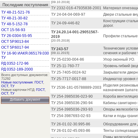
[09.10.2019]
Последние поступления
ТУ 2332-016-47935838-2001
Материал огнезащи
ТУ 48-21-521-76
ТУ 24-04-04-069-97
Двери стальные вн
ТУ 48-21-30-82
Конструкции сталь
ТУ 24-09-446-82
ТУ 48-5-152-78
дорог.
ОСТ 15-56-93
ТУ 24.20.14-001-29051567-
ТУ 26-0304-55-95
Профили стальные 
2019
[20.05.2019]
ОСТ 5Р.9013-84
ОСТ 5Р.6017-94
Технические услов
ТУ 243-57
сечения и рабочие 
ТУ 16-90 ИАКЯ.065179.030
[09.11.2015]
ТУ
ТУ 25-0230-004-86
Упор оконный УО.
РД 0352-172-96
ТУ 25-11-760-77
Уровень гибкий (во
РД 0352-189-2000
ТУ 25-7405-0024-92
Закрыватели дверн
Всего доступных документов:
71292
ТУ 25-7717-0017-88
Индикатор уровня г
Новые поступления
:
ГОСТ
,
Изделия резиновые
ОСТ
,
ТУ
ТУ 2536-181-05788889-2003
Новые карточки НТД:
ГОСТ
,
назначения (шпател
ОСТ
,
ТУ
ТУ 254-3985036-023-90
Короба вентиляци
Добавить документ
ТУ 254-3985036-290-94
Кабины санитарно-
ТУ 254-3985036-293-93
Опоры железобетон
ТУ 254-3987693-02-93
Катки и поды грани
ТУ 26-01.02-30.995-86
Оборудование для 
ТУ 26-01.02-45.093-86
Тенты солнцезащи
Рамы железобетонн