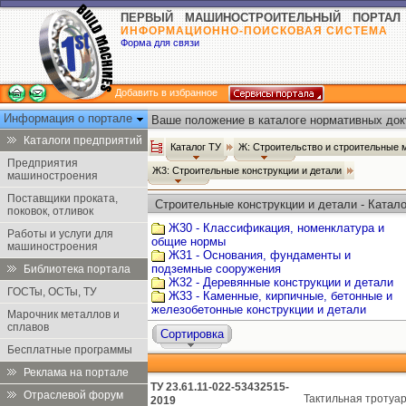
ПЕРВЫЙ МАШИНОСТРОИТЕЛЬНЫЙ ПОРТАЛ
ИНФОРМАЦИОННО-ПОИСКОВАЯ СИСТЕМА
Форма для связи
Добавить в избранное
Информация о портале
Ваше положение в каталоге нормативных док
Каталоги предприятий
Каталог ТУ
Ж: Строительство и строительные
Предприятия
Ж3: Строительные конструкции и детали
машиностроения
Поставщики проката,
Строительные конструкции и детали - Катало
поковок, отливок
Ж30 - Классификация, номенклатура и
Работы и услуги для
общие нормы
машиностроения
Ж31 - Основания, фундаменты и
подземные сооружения
Библиотека портала
Ж32 - Деревянные конструкции и детали
ГОСТы, ОСТы, ТУ
Ж33 - Каменные, кирпичные, бетонные и
железобетонные конструкции и детали
Марочник металлов и
сплавов
Сортировка
Бесплатные программы
Реклама на портале
ТУ 23.61.11-022-53432515-
Отраслевой форум
Тактильная тротуар
2019