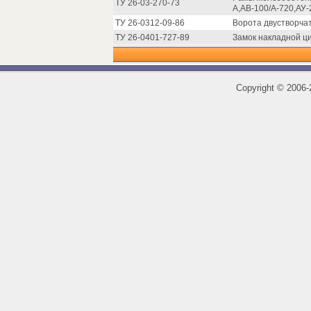
ТУ 26-03-270-73
А,АВ-100/А-720,АУ-
ТУ 26-0312-09-86
Ворота двустворчат
ТУ 26-0401-727-89
Замок накладной ц
Copyright
©
2006-2