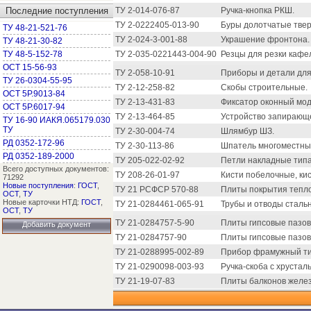
Последние поступления
ТУ 2-014-076-87
Ручка-кнопка РКШ.
ТУ 2-0222405-013-90
Буры долотчатые тве
ТУ 48-21-521-76
ТУ 2-024-3-001-88
Украшение фронтона.
ТУ 48-21-30-82
ТУ 48-5-152-78
ТУ 2-035-0221443-004-90
Резцы для резки кафел
ОСТ 15-56-93
ТУ 2-058-10-91
Приборы и детали для
ТУ 26-0304-55-95
ТУ 2-12-258-82
Скобы строительные.
ОСТ 5Р.9013-84
ТУ 2-13-431-83
Фиксатор оконный мо
ОСТ 5Р.6017-94
ТУ 2-13-464-85
Устройство запирающе
ТУ 16-90 ИАКЯ.065179.030
ТУ
ТУ 2-30-004-74
Шлямбур ШЗ.
РД 0352-172-96
ТУ 2-30-113-86
Шпатель многоместны
РД 0352-189-2000
ТУ 205-022-02-92
Петли накладные тип
Всего доступных документов:
ТУ 208-26-01-97
Кисти побелочные, ки
71292
Новые поступления
:
ГОСТ
,
ТУ 21 РСФСР 570-88
Плиты покрытия тепло
ОСТ
,
ТУ
Новые карточки НТД:
ГОСТ
,
ТУ 21-0284461-065-91
Трубы и отводы стал
ОСТ
,
ТУ
ТУ 21-0284757-5-90
Плиты гипсовые пазов
Добавить документ
ТУ 21-0284757-90
Плиты гипсовые пазов
ТУ 21-0288995-002-89
Прибор фрамужный ти
ТУ 21-0290098-003-93
Ручка-скоба с хрустал
ТУ 21-19-07-83
Плиты балконов желе