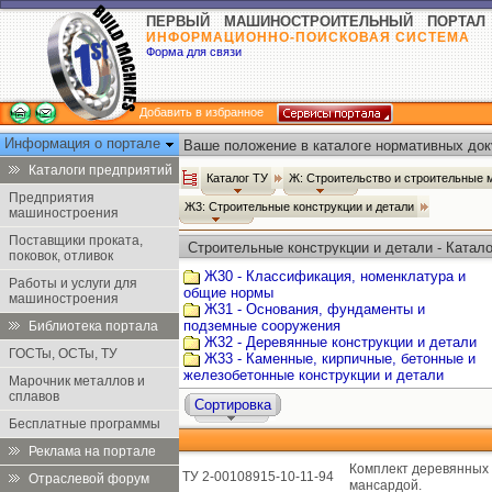
ПЕРВЫЙ МАШИНОСТРОИТЕЛЬНЫЙ ПОРТАЛ
ИНФОРМАЦИОННО-ПОИСКОВАЯ СИСТЕМА
Форма для связи
Добавить в избранное
Информация о портале
Ваше положение в каталоге нормативных док
Каталоги предприятий
Каталог ТУ
Ж: Строительство и строительные
Предприятия
Ж3: Строительные конструкции и детали
машиностроения
Поставщики проката,
Строительные конструкции и детали - Катало
поковок, отливок
Ж30 - Классификация, номенклатура и
Работы и услуги для
общие нормы
машиностроения
Ж31 - Основания, фундаменты и
подземные сооружения
Библиотека портала
Ж32 - Деревянные конструкции и детали
ГОСТы, ОСТы, ТУ
Ж33 - Каменные, кирпичные, бетонные и
железобетонные конструкции и детали
Марочник металлов и
сплавов
Сортировка
Бесплатные программы
Реклама на портале
Комплект деревянных 
ТУ 2-00108915-10-11-94
Отраслевой форум
мансардой.