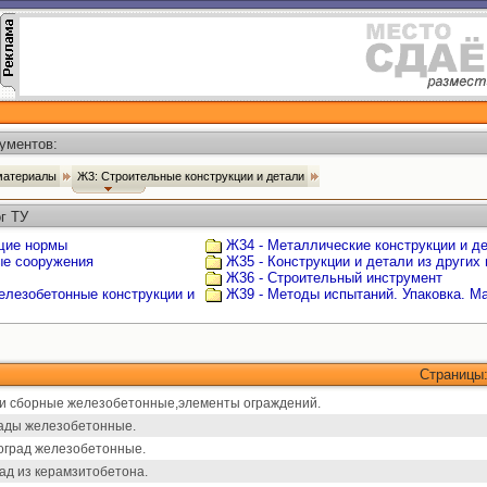
ументов:
 материалы
Ж3: Строительные конструкции и детали
г ТУ
щие нормы
Ж34 - Металлические конструкции и д
ые сооружения
Ж35 - Конструкции и детали из других
Ж36 - Строительный инструмент
елезобетонные конструкции и
Ж39 - Методы испытаний. Упаковка. М
Страницы
и сборные железобетонные,элементы ограждений.
ады железобетонные.
оград железобетонные.
ад из керамзитобетона.