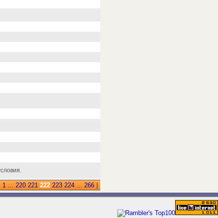
условия.
:
1
...
220
221
222
223
224
...
266
|