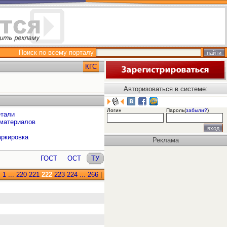
Поиск по всему порталу
КГС
Авторизоваться в системе:
Логин
Пароль(
забыли?
)
етали
 материалов
аркировка
Реклама
ГОСТ
ОСТ
ТУ
:
1
...
220
221
222
223
224
...
266
|