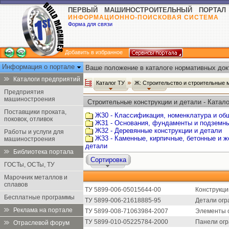
ПЕРВЫЙ МАШИНОСТРОИТЕЛЬНЫЙ ПОРТАЛ
ИНФОРМАЦИОННО-ПОИСКОВАЯ СИСТЕМА
Форма для связи
Добавить в избранное
Информация о портале
Ваше положение в каталоге нормативных док
Каталоги предприятий
Каталог ТУ
Ж: Строительство и строительные
Предприятия
машиностроения
Строительные конструкции и детали - Катало
Поставщики проката,
Ж30 - Классификация, номенклатура и об
поковок, отливок
Ж31 - Основания, фундаменты и подземн
Ж32 - Деревянные конструкции и детали
Работы и услуги для
Ж33 - Каменные, кирпичные, бетонные и ж
машиностроения
детали
Библиотека портала
Сортировка
ГОСТы, ОСТы, ТУ
Марочник металлов и
сплавов
ТУ 5899-006-05015644-00
Конструкци
Бесплатные программы
ТУ 5899-006-21618885-95
Детали огр
Реклама на портале
ТУ 5899-008-71063984-2007
Элементы 
ТУ 5899-010-05225784-2000
Панели огр
Отраслевой форум