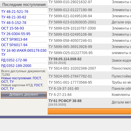
ТУ 5899-010-29021632-97
Элементы 
Последние поступления
ТУ 5899-012-01227190-98
Элементы 
ТУ 48-21-521-76
ТУ 5899-021-02495106-94
Элементы 
ТУ 48-21-30-82
ТУ 5899-023-01003035-2001
Детали огр
ТУ 48-5-152-78
ОСТ 15-56-93
ТУ 5899-029-10110787-2000
Элементы о
ТУ 26-0304-55-95
ТУ 5899-033-02495106-96
Элементы 
ОСТ 5Р.9013-84
ТУ 5899-058-40507246-01
Элементы о
ОСТ 5Р.6017-94
ТУ 5899-065-36913928-99
Элементы 
ТУ 16-90 ИАКЯ.065179.030
ТУ 5899-О25-01227705-95
элементы 
ТУ
ТУ 59.05.114.008-82
РД 0352-172-96
Замок кодо
[31.03.2016]
РД 0352-189-2000
ТУ 5914-001-10202348-2007
Пеностекло
Всего доступных документов:
71292
ТУ 5924-005-27847782-01
Пулестойко
Новые поступления
:
ГОСТ
,
ОСТ
,
ТУ
ТУ 5951-001-17773568-95
Трубы из м
Новые карточки НТД:
ГОСТ
,
ТУ 6-19-37-161-80
Панели об
ОСТ
,
ТУ
Добавить документ
ТУ 6-27-21-84
Комплекты 
ТУ 61 РСФСР 38-88
Детали мет
[19.03.2020]