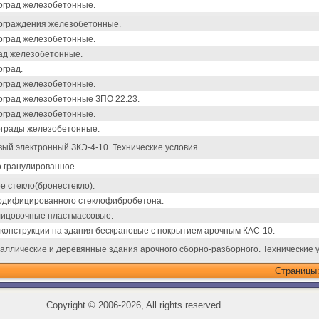
оград железобетонные.
ограждения железобетонные.
оград железобетонные.
ад железобетонные.
град.
оград железобетонные.
град железобетонные ЗПО 22.23.
оград железобетонные.
ограды железобетонные.
вый электронный ЗКЭ-4-10. Технические условия.
 гранулированное.
е стекло(бронестекло).
одифицированного стеклофибробетона.
лицовочные пластмассовые.
конструкции на здания бескрановые с покрытием арочным КАС-10.
аллические и деревянные здания арочного сборно-разборного. Технические 
Страницы
Copyright
©
2006-2026, All rights reserved.