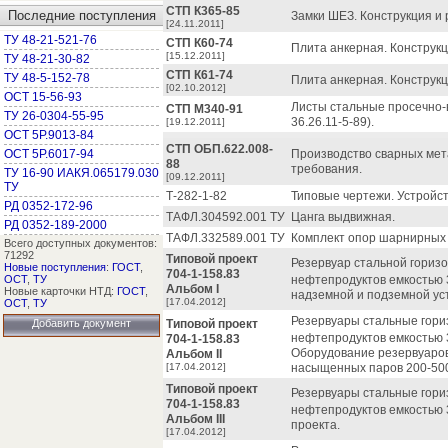
СТП К365-85
Последние поступления
Замки ШЕЗ. Конструкция и
[24.11.2011]
ТУ 48-21-521-76
СТП К60-74
Плита анкерная. Конструкц
[15.12.2011]
ТУ 48-21-30-82
СТП К61-74
ТУ 48-5-152-78
Плита анкерная. Конструкц
[02.10.2012]
ОСТ 15-56-93
Листы стальные просечно-
СТП М340-91
ТУ 26-0304-55-95
36.26.11-5-89).
[19.12.2011]
ОСТ 5Р.9013-84
СТП ОБП.622.008-
ОСТ 5Р.6017-94
Производство сварных мет
88
требования.
ТУ 16-90 ИАКЯ.065179.030
[09.12.2011]
ТУ
Т-282-1-82
Типовые чертежи. Устройс
РД 0352-172-96
ТАФЛ.304592.001 ТУ
Цанга выдвижная.
РД 0352-189-2000
ТАФЛ.332589.001 ТУ
Комплект опор шарнирных 
Всего доступных документов:
71292
Типовой проект
Резервуар стальной гориз
Новые поступления
:
ГОСТ
,
704-1-158.83
ОСТ
,
ТУ
нефтепродуктов емкостью 
Альбом I
Новые карточки НТД:
ГОСТ
,
надземной и подземной ус
[17.04.2012]
ОСТ
,
ТУ
Резервуары стальные гори
Добавить документ
Типовой проект
нефтепродуктов емкостью 3, 
704-1-158.83
Оборудование резервуаров
Альбом II
[17.04.2012]
насыщенных паров 200-500 
Типовой проект
Резервуары стальные гори
704-1-158.83
нефтепродуктов емкостью 3, 
Альбом III
проекта.
[17.04.2012]