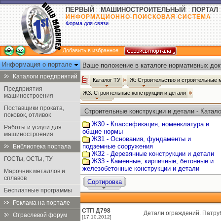
ПЕРВЫЙ МАШИНОСТРОИТЕЛЬНЫЙ ПОРТАЛ
ИНФОРМАЦИОННО-ПОИСКОВАЯ СИСТЕМА
Форма для связи
Добавить в избранное
Информация о портале
Ваше положение в каталоге нормативных док
Каталоги предприятий
Каталог ТУ
Ж: Строительство и строительные
Предприятия
Ж3: Строительные конструкции и детали
машиностроения
Поставщики проката,
Строительные конструкции и детали - Катало
поковок, отливок
Ж30 - Классификация, номенклатура и
Работы и услуги для
общие нормы
машиностроения
Ж31 - Основания, фундаменты и
подземные сооружения
Библиотека портала
Ж32 - Деревянные конструкции и детали
ГОСТы, ОСТы, ТУ
Ж33 - Каменные, кирпичные, бетонные и
железобетонные конструкции и детали
Марочник металлов и
сплавов
Сортировка
Бесплатные программы
Реклама на портале
СТП Д798
Детали ограждений. Патруб
Отраслевой форум
[17.10.2012]