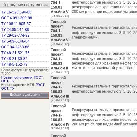
нефтепродуктов емкостью 3, 5, 10, 25
704-1-
Последние поступления
резервуаров для хранения нефтепр
159.83
200 мм рт. ст. при подземной установ
Альбом V
ТУ 16-526.694-86
[25.04.2012]
ОСТ 4.091.209-88
Типовой
ТУ 108.11.905-87
проект
Резервуары стальные горизонтальн
ТУ 24.05.144-88
704-1-
нефтепродуктов емкостью 3, 5, 10, 25
ТУ 29-02-774-92
159.83
спецификации.
Альбом VI
ТУ 6-09-5146-84
[25.04.2012]
ОСТ 84-2268-86
Типовой
ТУ 48-21-521-76
Резервуары стальные горизонтальн
проект
ТУ 48-21-30-82
нефтепродуктов емкостью 3, 5, 10, 25
704-1-
резервуаров для хранения нефтепр
160.83
ТУ 48-5-152-78
мм рт. ст. при надземной установке.
Альбом II
Всего доступных документов:
[25.04.2012]
71299
Новые поступления
:
ГОСТ
,
Типовой
ОСТ
,
ТУ
проект
Новые карточки НТД:
ГОСТ
,
Резервуары стальные горизонтальн
704-1-
ОСТ
,
ТУ
нефтепродуктов емкостью 3, 5, 10, 25
160.83
Добавить документ
Альбом III
[25.04.2012]
Типовой
Резервуары стальные горизонтальн
проект
нефтепродуктов емкостью 3, 5, 10, 25
704-1-
резервуаров для хранения нефтепр
160.83
200 мм рт. ст. при надземной установ
Альбом IV
[25.04.2012]
Типовой