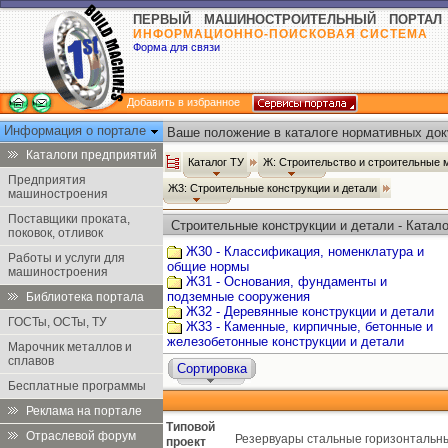
ПЕРВЫЙ МАШИНОСТРОИТЕЛЬНЫЙ ПОРТАЛ
ИНФОРМАЦИОННО-ПОИСКОВАЯ СИСТЕМА
Форма для связи
Добавить в избранное
Информация о портале
Ваше положение в каталоге нормативных док
Каталоги предприятий
Каталог ТУ
Ж: Строительство и строительные
Предприятия
Ж3: Строительные конструкции и детали
машиностроения
Поставщики проката,
Строительные конструкции и детали - Катало
поковок, отливок
Ж30 - Классификация, номенклатура и
Работы и услуги для
общие нормы
машиностроения
Ж31 - Основания, фундаменты и
подземные сооружения
Библиотека портала
Ж32 - Деревянные конструкции и детали
ГОСТы, ОСТы, ТУ
Ж33 - Каменные, кирпичные, бетонные и
железобетонные конструкции и детали
Марочник металлов и
сплавов
Сортировка
Бесплатные программы
Реклама на портале
Типовой
Отраслевой форум
Резервуары стальные горизонтальн
проект