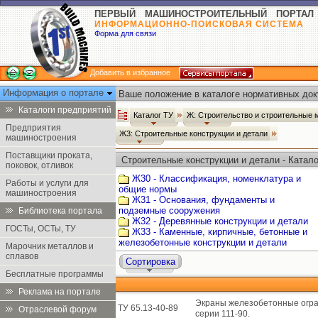
ПЕРВЫЙ МАШИНОСТРОИТЕЛЬНЫЙ ПОРТАЛ
ИНФОРМАЦИОННО-ПОИСКОВАЯ СИСТЕМА
Форма для связи
Добавить в избранное
Информация о портале
Ваше положение в каталоге нормативных док
Каталоги предприятий
Каталог ТУ
Ж: Строительство и строительные
Предприятия
Ж3: Строительные конструкции и детали
машиностроения
Поставщики проката,
Строительные конструкции и детали - Катало
поковок, отливок
Ж30 - Классификация, номенклатура и
Работы и услуги для
общие нормы
машиностроения
Ж31 - Основания, фундаменты и
подземные сооружения
Библиотека портала
Ж32 - Деревянные конструкции и детали
ГОСТы, ОСТы, ТУ
Ж33 - Каменные, кирпичные, бетонные и
железобетонные конструкции и детали
Марочник металлов и
сплавов
Сортировка
Бесплатные программы
Реклама на портале
Экраны железобетонные огра
ТУ 65.13-40-89
Отраслевой форум
серии 111-90.