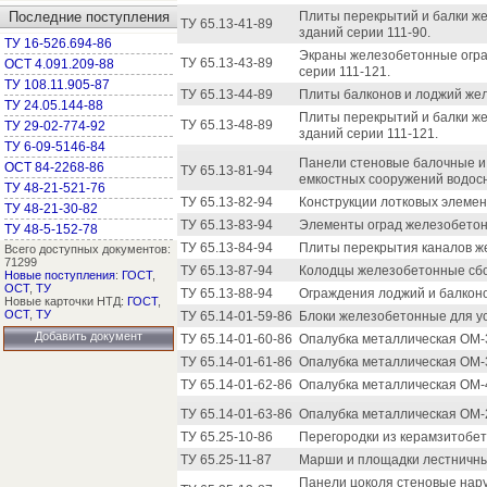
Последние поступления
Плиты перекрытий и балки ж
ТУ 65.13-41-89
зданий серии 111-90.
ТУ 16-526.694-86
Экраны железобетонные огра
ТУ 65.13-43-89
ОСТ 4.091.209-88
серии 111-121.
ТУ 108.11.905-87
ТУ 65.13-44-89
Плиты балконов и лоджий жел
ТУ 24.05.144-88
Плиты перекрытий и балки ж
ТУ 65.13-48-89
ТУ 29-02-774-92
зданий серии 111-121.
ТУ 6-09-5146-84
Панели стеновые балочные и
ОСТ 84-2268-86
ТУ 65.13-81-94
емкостных сооружений водос
ТУ 48-21-521-76
ТУ 65.13-82-94
Конструкции лотковых элемен
ТУ 48-21-30-82
ТУ 65.13-83-94
Элементы оград железобето
ТУ 48-5-152-78
ТУ 65.13-84-94
Плиты перекрытия каналов ж
Всего доступных документов:
71299
ТУ 65.13-87-94
Колодцы железобетонные сбо
Новые поступления
:
ГОСТ
,
ОСТ
,
ТУ
ТУ 65.13-88-94
Ограждения лоджий и балкон
Новые карточки НТД:
ГОСТ
,
ОСТ
,
ТУ
ТУ 65.14-01-59-86
Блоки железобетонные для ус
Добавить документ
ТУ 65.14-01-60-86
Опалубка металлическая ОМ-3
ТУ 65.14-01-61-86
Опалубка металлическая ОМ-3
ТУ 65.14-01-62-86
Опалубка металлическая ОМ-
ТУ 65.14-01-63-86
Опалубка металлическая ОМ-2
ТУ 65.25-10-86
Перегородки из керамзитобет
ТУ 65.25-11-87
Марши и площадки лестничны
Панели цоколя стеновые нар