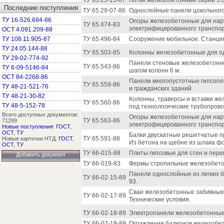
ТУ 65.25-15-87
Лотки железобетонные серии 3.0
Последние поступления
ТУ 65.29-07-86
Однослойные панели цокольного 
ТУ 16-526.694-86
Опоры железобетонные для нару
ТУ 65.474-83
электрифицированного транспор
ОСТ 4.091.209-88
ТУ 108.11.905-87
ТУ 65.496-84
Сооружение мобильное. Станци
ТУ 24.05.144-88
ТУ 65.503-85
Колонны железобетонные для о
ТУ 29-02-774-92
Панели стеновые железобетонн
ТУ 65.543-86
ТУ 6-09-5146-84
шагом колонн 6 м.
ОСТ 84-2268-86
Панели многопустотные гипсоп
ТУ 65.559-86
ТУ 48-21-521-76
и гражданских зданий.
ТУ 48-21-30-82
Колонны, траверсы и вставки ж
ТУ 65.560-86
ТУ 48-5-152-78
под технологические трубопрово
Всего доступных документов:
Опоры железобетонные для нару
ТУ 65.563-86
71299
электрофицированного транспор
Новые поступления
:
ГОСТ
,
ОСТ
,
ТУ
Балки двускатные решетчатые п
ТУ 65.591-88
Новые карточки НТД:
ГОСТ
,
Из бетона на щебне из шлака ф
ОСТ
,
ТУ
ТУ 66-015-88
Плиты гипсовые для стен и пере
Добавить документ
ТУ 66-019-83
Фермы стропильные железобетон
Панели однослойные из легких 
ТУ 66-02-15-89
93.
Сваи железобетонные забивные 
ТУ 66-02-17-89
Технические условия.
ТУ 66-02-18-89
Электропанели железобетонные 
ТУ 66-02-19-89
Ограждения балконов железобет