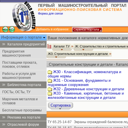
ПЕРВЫЙ МАШИНОСТРОИТЕЛЬНЫЙ ПОРТАЛ
ИНФОРМАЦИОННО-ПОИСКОВАЯ СИСТЕМА
Форма для связи
Добавить в избранное
Информация о портале
Ваше положение в каталоге нормативных док
Каталоги предприятий
Каталог ТУ
Ж: Строительство и строительные
Предприятия
Ж3: Строительные конструкции и детали
машиностроения
Поставщики проката,
Строительные конструкции и детали - Катало
поковок, отливок
Ж30 - Классификация, номенклатура и
Работы и услуги для
общие нормы
машиностроения
Ж31 - Основания, фундаменты и
подземные сооружения
Библиотека портала
Ж32 - Деревянные конструкции и детали
ГОСТы, ОСТы, ТУ
Ж33 - Каменные, кирпичные, бетонные и
железобетонные конструкции и детали
Марочник металлов и
сплавов
Сортировка
Бесплатные программы
Реклама на портале
ТУ 65.25-14-87
Экраны ограждений балконов ло
Отраслевой форум