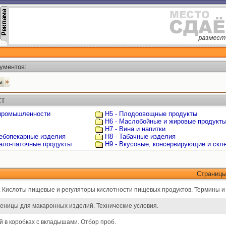
ументов:
ты
СТ
 промышленности
Н5 - Плодоовощные продукты
Н6 - Маслобойные и жировые продукт
Н7 - Вина и напитки
лебопекарные изделия
Н8 - Табачные изделия
мало-паточные продукты
Н9 - Вкусовые, консервирующие и ск
Страниц
 Кислоты пищевые и регуляторы кислотности пищевых продуктов. Термины и
шеницы для макаронных изделий. Технические условия.
 в коробках с вкладышами. Отбор проб.