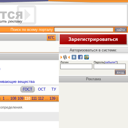
Поиск по всему порталу
КГС
Авторизоваться в системе:
Логин
Пароль(
забыли?
)
ы
Реклама
леивающие вещества
ГОСТ
ОСТ
ТУ
ы:
1
...
108
109
110
111
112
...
139
|
 определения.