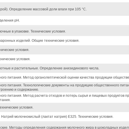
рой). Определение массовой доли влаги при 105 °С.
деления pH.
очные в упаковке. Технические условия.
аронных изделий. Общие технические условия.
нические условия.
хнические условия.
отные и растительные. Определение анизидинового числа.
ного питания. Метод органолептической оценки качества продукции обществе
ного питания. Технологические документы на продукцию общественного пита
троению и содержанию.
ного питания. Метод расчета отходов и потерь сырья и пищевых продуктов п
тания.
ехнические условия.
 Натрий молочнокислый (лактат натрия) Е325. Технические условия.
ские. Методы определения содержания молочного жира в шоколадных издел