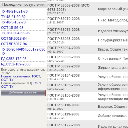
Последние поступления
ГОСТ Р 53068-2008 (ИСО
Кофе зеленый (сы
6673:2003)
ТУ 48-21-521-76
[20.02.2012]
ТУ 48-21-30-82
ГОСТ Р 53070-2008
Пиво. Метод опре
ТУ 48-5-152-78
[18.11.2009]
ОСТ 15-56-93
ГОСТ Р 53072-2008
Изделия хлебобул
ТУ 26-0304-55-95
[21.02.2012]
ОСТ 5Р.9013-84
ГОСТ Р 53085-2008
Полуфабрикат мак
[31.05.2010]
ОСТ 5Р.6017-94
ГОСТ Р 53094-2008
ТУ 16-90 ИАКЯ.065179.030
Квасы. Общие тех
[05.11.2009]
ТУ
ГОСТ Р 53095-2008
Спирт винный. Те
РД 0352-172-96
[30.07.2010]
РД 0352-189-2000
ГОСТ Р 53099-2008
Жиры и масла жив
Всего доступных документов:
[18.02.2020]
71292
ГОСТ Р 53104-2008
Новые поступления
:
ГОСТ
,
Услуги обществен
[10.04.2012]
ОСТ
,
ТУ
Новые карточки НТД:
ГОСТ
,
Услуги обществен
ГОСТ Р 53105-2008
ОСТ
,
ТУ
оформлению, пос
[10.04.2012]
Добавить документ
Услуги обществен
ГОСТ Р 53106-2008
общественного пи
[10.09.2009]
ГОСТ Р 53118-2008
Варенье. Общие т
[05.11.2009]
ГОСТ Р 53119-2008
Добавки пищевые.
[16.04.2012]
ГОСТ Р 53122-2008
Изделия кондитер