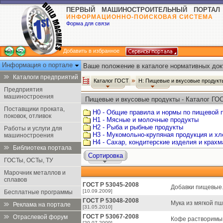
ПЕРВЫЙ МАШИНОСТРОИТЕЛЬНЫЙ ПОРТАЛ
ИНФОРМАЦИОННО-ПОИСКОВАЯ СИСТЕМА
Форма для связи
Добавить в избранное
Информация о портале
Ваше положение в каталоге нормативных док
Каталоги предприятий
Каталог ГОСТ
Н: Пищевые и вкусовые продук
Предприятия
машиностроения
Пищевые и вкусовые продукты - Каталог ГО
Поставщики проката,
Н0 - Общие правила и нормы по пищевой
поковок, отливок
Н1 - Мясные и молочные продукты
Н2 - Рыба и рыбные продукты
Работы и услуги для
Н3 - Мукомольно-крупяная продукция и х
машиностроения
Н4 - Сахар, кондитерские изделия и крах
Библиотека портала
Сортировка
ГОСТы, ОСТы, ТУ
Марочник металлов и
сплавов
ГОСТ Р 53045-2008
Добавки пищевые.
[10.09.2009]
Бесплатные программы
ГОСТ Р 53048-2008
Мука из мягкой п
Реклама на портале
[31.05.2010]
ГОСТ Р 53067-2008
Отраслевой форум
Кофе растворимый
[20.07.2009]