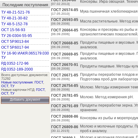
ГОСТ 2654-86
Консервы. Икра овощная. Технич
[07.02.2013]
Последние поступления
ГОСТ 26574-85
Мука пшеничная хлебопекарная.
ТУ 48-21-521-76
[17.05.2010]
ТУ 48-21-30-82
ГОСТ 26593-85
Масла растительные. Метод изм
ТУ 48-5-152-78
[06.09.2006]
Консервы и пресервы из рыбы и
ОСТ 15-56-93
ГОСТ 26664-85
органолептических показателей,
[06.09.2006]
ТУ 26-0304-55-95
ОСТ 5Р.9013-84
Продукты пищевые и вкусовые. 
ГОСТ 26668-85
анализов.
ОСТ 5Р.6017-94
[06.09.2006]
ТУ 16-90 ИАКЯ.065179.030
Продукты пищевые и вкусовые. 
ГОСТ 26669-85
ТУ
анализов.
[06.09.2006]
РД 0352-172-96
ГОСТ 26670-91
Продукты пищевые. Методы кул
[06.09.2006]
РД 0352-189-2000
Продукты переработки плодов и
Всего доступных документов:
ГОСТ 26671-85
71292
Подготовка проб для лаборатор
[06.09.2006]
Новые поступления
:
ГОСТ
,
ГОСТ 26754-85
ОСТ
,
ТУ
Молоко. Методы измерения тем
Новые карточки НТД:
ГОСТ
,
[06.09.2006]
ОСТ
,
ТУ
ГОСТ 26781-85
Молоко. Метод измерения рН.
Добавить документ
[06.09.2006]
Продукты переработки зерна. Уп
ГОСТ 26791-89
хранение.
[06.09.2006]
ГОСТ 26808-86
Консервы из рыбы и морепродук
[06.09.2006]
Молоко и молочные продукты. П
ГОСТ 26809-86
проб к анализу.
[30.11.2015]
Молоко и молочная продукция. 