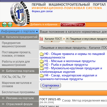
ПЕРВЫЙ МАШИНОСТРОИТЕЛЬНЫЙ ПОРТАЛ
ИНФОРМАЦИОННО-ПОИСКОВАЯ СИСТЕМА
Форма для связи
Добавить в избранное
Информация о портале
Ваше положение в каталоге нормативных док
Каталоги предприятий
Каталог ГОСТ
Н: Пищевые и вкусовые продук
Предприятия
машиностроения
Пищевые и вкусовые продукты - Каталог ГО
Поставщики проката,
Н0 - Общие правила и нормы по пищевой
поковок, отливок
промышленности
Н1 - Мясные и молочные продукты
Работы и услуги для
Н2 - Рыба и рыбные продукты
машиностроения
Н3 - Мукомольно-крупяная продукция и
Библиотека портала
хлебопекарные изделия
Н4 - Сахар, кондитерские изделия и
ГОСТы, ОСТы, ТУ
крахмало-паточные продукты
Марочник металлов и
Сортировка
сплавов
Бесплатные программы
Реклама на портале
ГОСТ 26521-85
Сахар. Метод определения масс
[06.09.2006]
Отраслевой форум