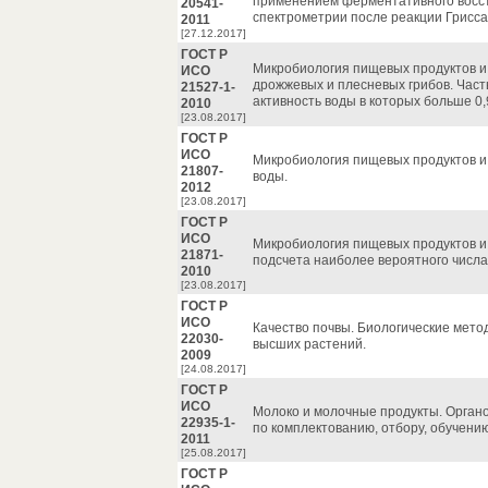
применением ферментативного восс
20541-
спектрометрии после реакции Грисса
2011
[27.12.2017]
ГОСТ Р
Микробиология пищевых продуктов и
ИСО
дрожжевых и плесневых грибов. Часть
21527-1-
активность воды в которых больше 0,
2010
[23.08.2017]
ГОСТ Р
ИСО
Микробиология пищевых продуктов и
21807-
воды.
2012
[23.08.2017]
ГОСТ Р
ИСО
Микробиология пищевых продуктов и
21871-
подсчета наиболее вероятного числа B
2010
[23.08.2017]
ГОСТ Р
ИСО
Качество почвы. Биологические мето
22030-
высших растений.
2009
[24.08.2017]
ГОСТ Р
ИСО
Молоко и молочные продукты. Органо
22935-1-
по комплектованию, отбору, обучению
2011
[25.08.2017]
ГОСТ Р