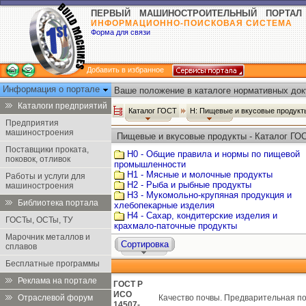
ПЕРВЫЙ МАШИНОСТРОИТЕЛЬНЫЙ ПОРТАЛ
ИНФОРМАЦИОННО-ПОИСКОВАЯ СИСТЕМА
Форма для связи
Добавить в избранное
Информация о портале
Ваше положение в каталоге нормативных док
Каталоги предприятий
Каталог ГОСТ
Н: Пищевые и вкусовые продук
Предприятия
машиностроения
Пищевые и вкусовые продукты - Каталог ГО
Поставщики проката,
Н0 - Общие правила и нормы по пищевой
поковок, отливок
промышленности
Н1 - Мясные и молочные продукты
Работы и услуги для
Н2 - Рыба и рыбные продукты
машиностроения
Н3 - Мукомольно-крупяная продукция и
Библиотека портала
хлебопекарные изделия
Н4 - Сахар, кондитерские изделия и
ГОСТы, ОСТы, ТУ
крахмало-паточные продукты
Марочник металлов и
Сортировка
сплавов
Бесплатные программы
Реклама на портале
ГОСТ Р
ИСО
Отраслевой форум
Качество почвы. Предварительная по
14507-