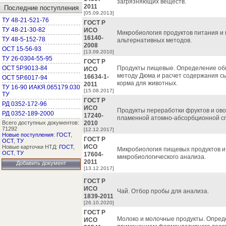
загрязняющих веществ.
2011
Последние поступления
[05.09.2013]
ТУ 48-21-521-76
ГОСТ Р
ТУ 48-21-30-82
ИСО
Микробиология продуктов питания и 
16140-
ТУ 48-5-152-78
альтернативных методов.
2008
ОСТ 15-56-93
[13.09.2010]
ТУ 26-0304-55-95
ГОСТ Р
ОСТ 5Р.9013-84
Продукты пищевые. Определение общ
ИСО
методу Дюма и расчет содержания сы
16634-1-
ОСТ 5Р.6017-94
корма для животных.
2011
ТУ 16-90 ИАКЯ.065179.030
[15.08.2017]
ТУ
ГОСТ Р
РД 0352-172-96
ИСО
Продукты переработки фруктов и ов
РД 0352-189-2000
17240-
пламенной атомно-абсорбционной с
Всего доступных документов:
2010
71292
[12.12.2017]
Новые поступления
:
ГОСТ
,
ГОСТ Р
ОСТ
,
ТУ
ИСО
Новые карточки НТД:
ГОСТ
,
Микробиология пищевых продуктов и 
ОСТ
,
ТУ
17604-
микробиологического анализа.
2011
Добавить документ
[13.12.2017]
ГОСТ Р
ИСО
Чай. Отбор пробы для анализа.
1839-2011
[26.10.2020]
ГОСТ Р
Молоко и молочные продукты. Опред
ИСО