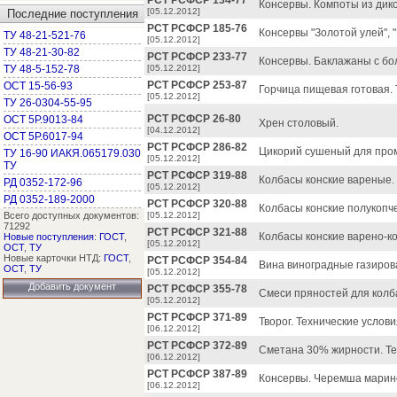
РСТ РСФСР 134-77
Консервы. Компоты из дико
[05.12.2012]
Последние поступления
РСТ РСФСР 185-76
Консервы "Золотой улей", 
ТУ 48-21-521-76
[05.12.2012]
ТУ 48-21-30-82
РСТ РСФСР 233-77
Консервы. Баклажаны с бо
ТУ 48-5-152-78
[05.12.2012]
РСТ РСФСР 253-87
ОСТ 15-56-93
Горчица пищевая готовая. 
[05.12.2012]
ТУ 26-0304-55-95
РСТ РСФСР 26-80
ОСТ 5Р.9013-84
Хрен столовый.
[04.12.2012]
ОСТ 5Р.6017-94
РСТ РСФСР 286-82
Цикорий сушеный для про
ТУ 16-90 ИАКЯ.065179.030
[05.12.2012]
ТУ
РСТ РСФСР 319-88
Колбасы конские вареные. 
РД 0352-172-96
[05.12.2012]
РД 0352-189-2000
РСТ РСФСР 320-88
Колбасы конские полукопче
Всего доступных документов:
[05.12.2012]
71292
РСТ РСФСР 321-88
Колбасы конские варено-ко
Новые поступления
:
ГОСТ
,
[05.12.2012]
ОСТ
,
ТУ
Новые карточки НТД:
ГОСТ
,
РСТ РСФСР 354-84
Вина виноградные газиров
ОСТ
,
ТУ
[05.12.2012]
Добавить документ
РСТ РСФСР 355-78
Смеси пряностей для колб
[05.12.2012]
РСТ РСФСР 371-89
Творог. Технические услови
[06.12.2012]
РСТ РСФСР 372-89
Сметана 30% жирности. Те
[06.12.2012]
РСТ РСФСР 387-89
Консервы. Черемша марин
[06.12.2012]