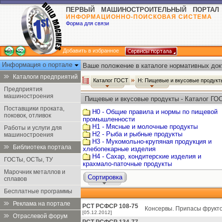
ПЕРВЫЙ МАШИНОСТРОИТЕЛЬНЫЙ ПОРТАЛ
ИНФОРМАЦИОННО-ПОИСКОВАЯ СИСТЕМА
Форма для связи
Добавить в избранное
Информация о портале
Ваше положение в каталоге нормативных док
Каталоги предприятий
Каталог ГОСТ
Н: Пищевые и вкусовые продук
Предприятия
машиностроения
Пищевые и вкусовые продукты - Каталог ГО
Поставщики проката,
Н0 - Общие правила и нормы по пищевой
поковок, отливок
промышленности
Н1 - Мясные и молочные продукты
Работы и услуги для
Н2 - Рыба и рыбные продукты
машиностроения
Н3 - Мукомольно-крупяная продукция и
Библиотека портала
хлебопекарные изделия
Н4 - Сахар, кондитерские изделия и
ГОСТы, ОСТы, ТУ
крахмало-паточные продукты
Марочник металлов и
Сортировка
сплавов
Бесплатные программы
Реклама на портале
РСТ РСФСР 108-75
Консервы. Припасы фрукто
[05.12.2012]
Отраслевой форум