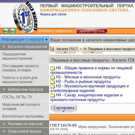
ПЕРВЫЙ МАШИНОСТРОИТЕЛЬНЫЙ ПОРТАЛ
ИНФОРМАЦИОННО-ПОИСКОВАЯ СИСТЕМА
Форма для связи
Добавить в избранное
Информация о портале
Ваше положение в каталоге нормативных док
Каталоги предприятий
Каталог ГОСТ
Н: Пищевые и вкусовые продук
Предприятия
машиностроения
Пищевые и вкусовые продукты - Каталог ГО
Поставщики проката,
Н0 - Общие правила и нормы по пищевой
поковок, отливок
промышленности
Н1 - Мясные и молочные продукты
Работы и услуги для
Н2 - Рыба и рыбные продукты
машиностроения
Н3 - Мукомольно-крупяная продукция и
Библиотека портала
хлебопекарные изделия
Н4 - Сахар, кондитерские изделия и
ГОСТы, ОСТы, ТУ
крахмало-паточные продукты
Марочник металлов и
Сортировка
сплавов
Бесплатные программы
Реклама на портале
ГОСТ 14176-69
Мука кукурузная. Технические ус
[06.09.2006]
Отраслевой форум