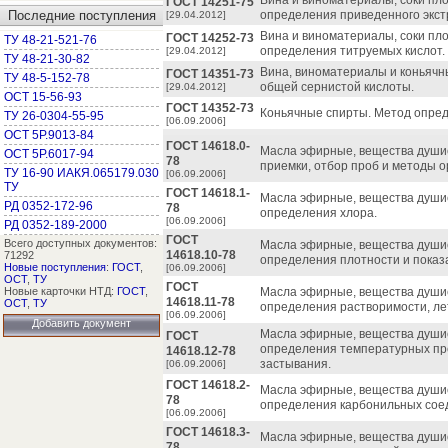
Вина и виноматериалы, соки пл
ГОСТ 14251-75
Последние поступления
определения приведенного экст
[29.04.2012]
Вина и виноматериалы, соки пл
ГОСТ 14252-73
ТУ 48-21-521-76
определения титруемых кислот.
[29.04.2012]
ТУ 48-21-30-82
Вина, виноматериалы и коньячн
ГОСТ 14351-73
ТУ 48-5-152-78
общей сернистой кислоты.
[29.04.2012]
ОСТ 15-56-93
ГОСТ 14352-73
Коньячные спирты. Метод опре
ТУ 26-0304-55-95
[06.09.2006]
ОСТ 5Р.9013-84
ГОСТ 14618.0-
Масла эфирные, вещества душис
ОСТ 5Р.6017-94
78
приемки, отбор проб и методы о
ТУ 16-90 ИАКЯ.065179.030
[06.09.2006]
ТУ
ГОСТ 14618.1-
Масла эфирные, вещества душис
РД 0352-172-96
78
определения хлора.
[06.09.2006]
РД 0352-189-2000
ГОСТ
Всего доступных документов:
Масла эфирные, вещества душис
14618.10-78
71292
определения плотности и показ
Новые поступления
:
ГОСТ
,
[06.09.2006]
ОСТ
,
ТУ
ГОСТ
Новые карточки НТД:
ГОСТ
,
Масла эфирные, вещества душис
14618.11-78
ОСТ
,
ТУ
определения растворимости, ле
[06.09.2006]
Добавить документ
Масла эфирные, вещества душис
ГОСТ
определения температурных пре
14618.12-78
застывания.
[06.09.2006]
ГОСТ 14618.2-
Масла эфирные, вещества душис
78
определения карбонильных сое
[06.09.2006]
ГОСТ 14618.3-
Масла эфирные, вещества душис
78