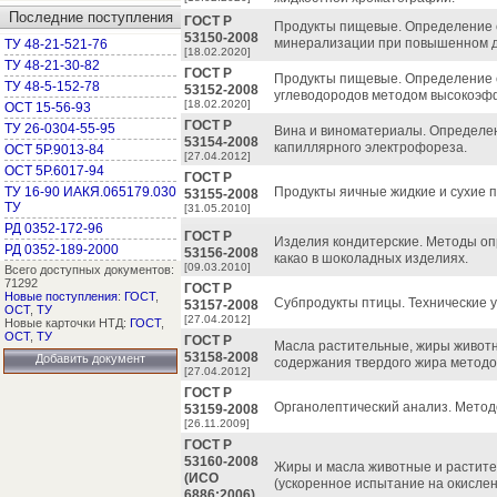
Последние поступления
ГОСТ Р
Продукты пищевые. Определение 
53150-2008
минерализации при повышенном д
ТУ 48-21-521-76
[18.02.2020]
ТУ 48-21-30-82
ГОСТ Р
Продукты пищевые. Определение 
ТУ 48-5-152-78
53152-2008
углеводородов методом высокоэф
[18.02.2020]
ОСТ 15-56-93
ГОСТ Р
ТУ 26-0304-55-95
Вина и виноматериалы. Определен
53154-2008
капиллярного электрофореза.
ОСТ 5Р.9013-84
[27.04.2012]
ОСТ 5Р.6017-94
ГОСТ Р
ТУ 16-90 ИАКЯ.065179.030
Продукты яичные жидкие и сухие п
53155-2008
ТУ
[31.05.2010]
РД 0352-172-96
ГОСТ Р
Изделия кондитерские. Методы оп
РД 0352-189-2000
53156-2008
какао в шоколадных изделиях.
[09.03.2010]
Всего доступных документов:
71292
ГОСТ Р
Новые поступления
:
ГОСТ
,
Субпродукты птицы. Технические у
53157-2008
ОСТ
,
ТУ
[27.04.2012]
Новые карточки НТД:
ГОСТ
,
ОСТ
,
ТУ
ГОСТ Р
Масла растительные, жиры животн
53158-2008
Добавить документ
содержания твердого жира методо
[27.04.2012]
ГОСТ Р
Органолептический анализ. Методо
53159-2008
[26.11.2009]
ГОСТ Р
53160-2008
Жиры и масла животные и растите
(ИСО
(ускоренное испытание на окислен
6886:2006)