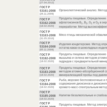
[27.04.2012]
ГОСТ Р
Органолептический анализ. Метод
53161-2008
[26.11.2009]
Продукты пищевые. Определение 
ГОСТ Р
афлатоксинов B
, B
, G
и G
в зер
53162-2008
1
2
1
2
[18.02.2020]
переработки. Метод высокоэффек
ГОСТ Р
Мясо птицы механической обвалки.
53163-2008
[31.05.2010]
ГОСТ Р
Изделия кондитерские. Метод опр
53164-2008
остатка какао в шоколадных издел
[05.11.2009]
Продукты пищевые. Определение 
ГОСТ Р
мышьяка и селена методом атомн
53182-2008
гидридов с предварительной мине
[18.02.2020]
Продукты пищевые. Определение 
ГОСТ Р
методом атомно-абсорбционной сп
53183-2008
минерализацией пробы под давле
[18.02.2020]
Рыба, морские беспозвоночные и 
ГОСТ Р
содержания диоксинов и диоксин
53184-2008
хромато-масс-спектральным мето
[18.02.2020]
ГОСТ Р
Напитки безалкогольные и слабо
53185-2008
[18.02.2020]
ГОСТ Р
Продукты пищевые. Метод электро