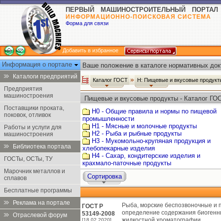
ПЕРВЫЙ МАШИНОСТРОИТЕЛЬНЫЙ ПОРТАЛ
ИНФОРМАЦИОННО-ПОИСКОВАЯ СИСТЕМА
Форма для связи
Добавить в избранное
Информация о портале
Ваше положение в каталоге нормативных док
Каталоги предприятий
Каталог ГОСТ
Н: Пищевые и вкусовые продук
Предприятия
машиностроения
Пищевые и вкусовые продукты - Каталог ГО
Поставщики проката,
Н0 - Общие правила и нормы по пищевой
поковок, отливок
промышленности
Н1 - Мясные и молочные продукты
Работы и услуги для
Н2 - Рыба и рыбные продукты
машиностроения
Н3 - Мукомольно-крупяная продукция и
Библиотека портала
хлебопекарные изделия
Н4 - Сахар, кондитерские изделия и
ГОСТы, ОСТы, ТУ
крахмало-паточные продукты
Марочник металлов и
Сортировка
сплавов
Бесплатные программы
Реклама на портале
Рыба, морские беспозвоночные и 
ГОСТ Р
определение содержания биогенн
53149-2008
Отраслевой форум
жидкостной хроматографии.
[18.02.2020]