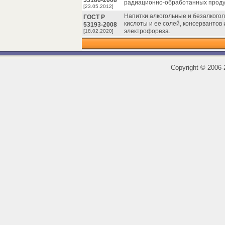
53186-2008
радиaционно-обработанных проду
[23.05.2012]
Напитки алкогольные и безалкого
ГОСТ Р
кислоты и ее солей, консервантов
53193-2008
электрофореза.
[18.02.2020]
Copyright
©
2006-2