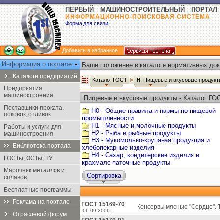
ПЕРВЫЙ МАШИНОСТРОИТЕЛЬНЫЙ ПОРТАЛ
ИНФОРМАЦИОННО-ПОИСКОВАЯ СИСТЕМА
Форма для связи
Добавить в избранное
Информация о портале
Ваше положение в каталоге нормативных док
Каталоги предприятий
Каталог ГОСТ
Н: Пищевые и вкусовые продук
Предприятия
машиностроения
Пищевые и вкусовые продукты - Каталог ГО
Поставщики проката,
Н0 - Общие правила и нормы по пищевой
поковок, отливок
промышленности
Н1 - Мясные и молочные продукты
Работы и услуги для
Н2 - Рыба и рыбные продукты
машиностроения
Н3 - Мукомольно-крупяная продукция и
Библиотека портала
хлебопекарные изделия
Н4 - Сахар, кондитерские изделия и
ГОСТы, ОСТы, ТУ
крахмало-паточные продукты
Марочник металлов и
Сортировка
сплавов
Бесплатные программы
Реклама на портале
ГОСТ 15169-70
Консервы мясные "Сердце". Т
[06.09.2006]
Отраслевой форум