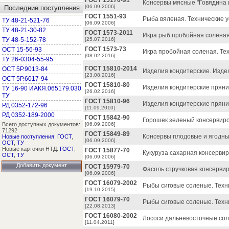
ГОСТ 15170-91
Консервы мясные "Говядина и
[06.09.2006]
Последние поступления
ГОСТ 1551-93
Рыба вяленая. Технические у
ТУ 48-21-521-76
[06.09.2006]
ТУ 48-21-30-82
ГОСТ 1573-2011
Икра рыб пробойная соленая.
ТУ 48-5-152-78
[25.07.2016]
ГОСТ 1573-73
ОСТ 15-56-93
Икра пробойная соленая. Тех
[08.02.2016]
ТУ 26-0304-55-95
ГОСТ 15810-2014
ОСТ 5Р.9013-84
Изделия кондитерские. Изде
[23.08.2016]
ОСТ 5Р.6017-94
ГОСТ 15810-80
Изделия кондитерские пряни
ТУ 16-90 ИАКЯ.065179.030
[26.02.2016]
ТУ
ГОСТ 15810-96
Изделия кондитерские пряни
РД 0352-172-96
[11.09.2010]
РД 0352-189-2000
ГОСТ 15842-90
Горошек зеленый консервиро
Всего доступных документов:
[06.09.2006]
71292
ГОСТ 15849-89
Консервы плодовые и ягодные
Новые поступления
:
ГОСТ
,
[06.09.2006]
ОСТ
,
ТУ
Новые карточки НТД:
ГОСТ
,
ГОСТ 15877-70
Кукуруза сахарная консервир
ОСТ
,
ТУ
[06.09.2006]
Добавить документ
ГОСТ 15979-70
Фасоль стручковая консервир
[06.09.2006]
ГОСТ 16079-2002
Рыбы сиговые соленые. Техн
[19.10.2015]
ГОСТ 16079-70
Рыбы сиговые соленые. Техн
[22.08.2013]
ГОСТ 16080-2002
Лососи дальневосточные сол
[11.04.2011]