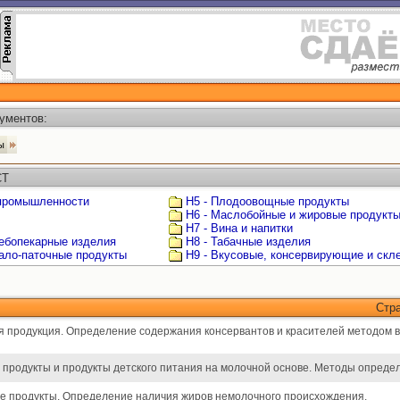
ументов:
ты
СТ
 промышленности
Н5 - Плодоовощные продукты
Н6 - Маслобойные и жировые продукт
Н7 - Вина и напитки
лебопекарные изделия
Н8 - Табачные изделия
мало-паточные продукты
Н9 - Вкусовые, консервирующие и ск
Стр
я продукция. Определение содержания консервантов и красителей методом
 продукты и продукты детского питания на молочной основе. Методы опреде
е продукты. Определение наличия жиров немолочного происхождения.