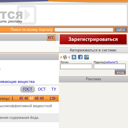
Поиск по всему порталу
КГС
Авторизоваться в системе:
Логин
Пароль(
забыли?
)
ы
Реклама
леивающие вещества
ГОСТ
ОСТ
ТУ
аницы:
1
...
45
46
47
48
49
...
139
|
 высокоэффективной жидкостной
ления содержания йода.