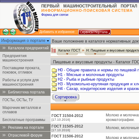
ПЕРВЫЙ МАШИНОСТРОИТЕЛЬНЫЙ ПОРТАЛ
ИНФОРМАЦИОННО-ПОИСКОВАЯ СИСТЕМА
Форма для связи
Добавить в избранное
Информация о портале
Ваше положение в каталоге нормативных док
Каталоги предприятий
Каталог ГОСТ
Н: Пищевые и вкусовые продук
Предприятия
машиностроения
Пищевые и вкусовые продукты - Каталог ГО
Поставщики проката,
Н0 - Общие правила и нормы по пищевой
поковок, отливок
Н1 - Мясные и молочные продукты
Н2 - Рыба и рыбные продукты
Работы и услуги для
Н3 - Мукомольно-крупяная продукция и х
машиностроения
Н4 - Сахар, кондитерские изделия и крах
Библиотека портала
Сортировка
ГОСТы, ОСТы, ТУ
Марочник металлов и
сплавов
Молоко и молочна
ГОСТ 31504-2012
Бесплатные программы
хроматографии.
[17.10.2016]
ГОСТ 31505-2012
Реклама на портале
Молоко, молочные
[17.10.2016]
Отраслевой форум
ГОСТ 31506-2012
Молоко и молочны