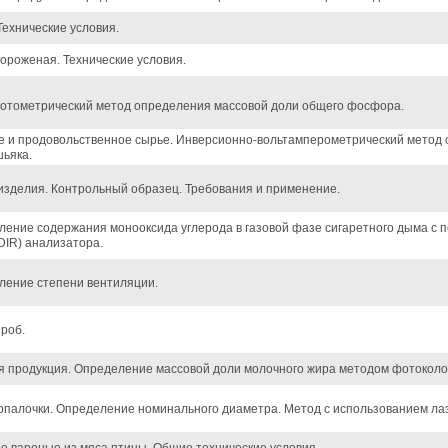
Технические условия.
ороженая. Технические условия.
отометрический метод определения массовой доли общего фосфора.
 и продовольственное сырье. Инверсионно-вольтамперометрический метод
ьяка.
 изделия. Контрольный образец. Требования и применение.
ление содержания монооксида углерода в газовой фазе сигаретного дыма с
DIR) анализатора.
ление степени вентиляции.
роб.
я продукция. Определение массовой доли молочного жира методом фотокол
рпалочки. Определение номинального диаметра. Метод с использованием ла