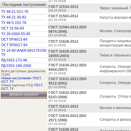
[17.10.2016]
Последние поступления
ГОСТ 31534-2012
Творог зерненый. 
[18.10.2016]
ТУ 48-21-521-76
ГОСТ 31583-2012
ТУ 48-21-30-82
Капуста морская м
[21.10.2016]
ТУ 48-5-152-78
ГОСТ 31584-2012 (ISO
ОСТ 15-56-93
Молоко. Спектроф
9874:2006)
ТУ 26-0304-55-95
[21.10.2016]
ОСТ 5Р.9013-84
Продукты пищевые
ГОСТ 31628-2012
ОСТ 5Р.6017-94
концентрации мыш
[02.11.2016]
ТУ 16-90 ИАКЯ.065179.030
ГОСТ 31629-2012 (ISO
ТУ
Табак и табачные
16055:2003)
[27.10.2016]
РД 0352-172-96
ГОСТ 31630-2012 (ISO
РД 0352-189-2000
Сигареты. Опреде
8454:2007)
инфракрасного (N
Всего доступных документов:
[27.10.2016]
71292
Новые поступления
:
ГОСТ
,
ГОСТ 31631-2012 (ISO
ОСТ
,
ТУ
Сигареты. Опреде
9512:2002)
Новые карточки НТД:
ГОСТ
,
[27.10.2016]
ОСТ
,
ТУ
ГОСТ 31632-2012 (ISO
Добавить документ
Сигареты. Отбор п
8243:2006)
[27.10.2016]
ГОСТ 31633-2012
Молоко и молочна
[27.10.2016]
ГОСТ 31634-2012 (ISO
Сигареты и фильт
2971:1998)
[27.10.2016]
ГОСТ 31639-2012