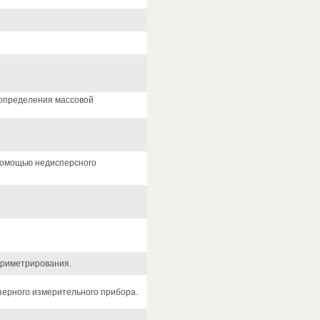
 определения массовой
 помощью недисперсного
ориметрирования.
зерного измерительного прибора.