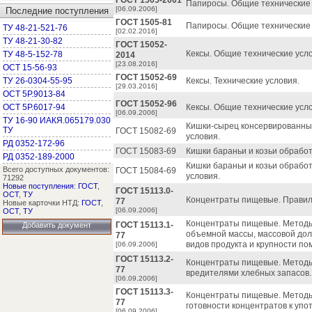
ГОСТ 1505-2001
Папиросы. Общие технические 
[06.09.2006]
Последние поступления
ГОСТ 1505-81
Папиросы. Общие технические 
ТУ 48-21-521-76
[02.02.2016]
ТУ 48-21-30-82
ГОСТ 15052-
Кексы. Общие технические усл
ТУ 48-5-152-78
2014
[23.08.2016]
ОСТ 15-56-93
ГОСТ 15052-69
ТУ 26-0304-55-95
Кексы. Технические условия.
[29.03.2016]
ОСТ 5Р.9013-84
ГОСТ 15052-96
ОСТ 5Р.6017-94
Кексы. Общие технические усл
[06.09.2006]
ТУ 16-90 ИАКЯ.065179.030
Кишки-сырец консервированные
ТУ
ГОСТ 15082-69
условия.
РД 0352-172-96
ГОСТ 15083-69
Кишки бараньи и козьи обработ
РД 0352-189-2000
Кишки бараньи и козьи обрабо
Всего доступных документов:
ГОСТ 15084-69
условия.
71292
Новые поступления
:
ГОСТ
,
ГОСТ 15113.0-
ОСТ
,
ТУ
Концентраты пищевые. Правила
77
Новые карточки НТД:
ГОСТ
,
[06.09.2006]
ОСТ
,
ТУ
Концентраты пищевые. Методы 
ГОСТ 15113.1-
Добавить документ
объемной массы, массовой дол
77
видов продукта и крупности по
[06.09.2006]
ГОСТ 15113.2-
Концентраты пищевые. Методы
77
вредителями хлебных запасов.
[06.09.2006]
ГОСТ 15113.3-
Концентраты пищевые. Методы
77
готовности концентратов к упо
[06.09.2006]