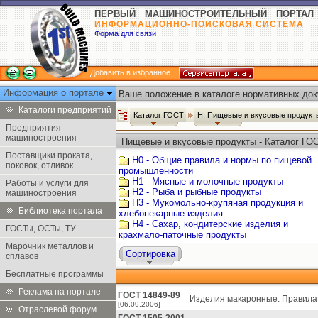
ПЕРВЫЙ МАШИНОСТРОИТЕЛЬНЫЙ ПОРТАЛ
ИНФОРМАЦИОННО-ПОИСКОВАЯ СИСТЕМА
Форма для связи
Добавить в избранное
Информация о портале
Ваше положение в каталоге нормативных док
Каталоги предприятий
Каталог ГОСТ
Н: Пищевые и вкусовые продук
Предприятия
машиностроения
Пищевые и вкусовые продукты - Каталог ГО
Поставщики проката,
Н0 - Общие правила и нормы по пищевой
поковок, отливок
промышленности
Н1 - Мясные и молочные продукты
Работы и услуги для
Н2 - Рыба и рыбные продукты
машиностроения
Н3 - Мукомольно-крупяная продукция и
Библиотека портала
хлебопекарные изделия
Н4 - Сахар, кондитерские изделия и
ГОСТы, ОСТы, ТУ
крахмало-паточные продукты
Марочник металлов и
Сортировка
сплавов
Бесплатные программы
Реклама на портале
ГОСТ 14849-89
Изделия макаронные. Правила 
[06.09.2006]
Отраслевой форум