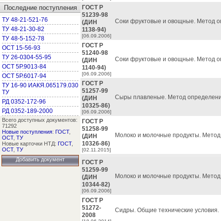
Последние поступления
ГОСТ Р
51239-98
ТУ 48-21-521-76
Соки фруктовые и овощные. Метод о
(ДИН
ТУ 48-21-30-82
1138-94)
[06.09.2006]
ТУ 48-5-152-78
ГОСТ Р
ОСТ 15-56-93
51240-98
ТУ 26-0304-55-95
Соки фруктовые и овощные. Метод о
(ДИН
ОСТ 5Р.9013-84
1140-94)
[06.09.2006]
ОСТ 5Р.6017-94
ГОСТ Р
ТУ 16-90 ИАКЯ.065179.030
51257-99
ТУ
Сыры плавленые. Метод определени
(ДИН
РД 0352-172-96
10325-86)
РД 0352-189-2000
[06.09.2006]
Всего доступных документов:
ГОСТ Р
71292
51258-99
Новые поступления
:
ГОСТ
,
Молоко и молочные продукты. Метод
(ДИН
ОСТ
,
ТУ
10326-86)
Новые карточки НТД:
ГОСТ
,
ОСТ
,
ТУ
[02.11.2015]
Добавить документ
ГОСТ Р
51259-99
Молоко и молочные продукты. Метод
(ДИН
10344-82)
[06.09.2006]
ГОСТ Р
51272-
Сидры. Общие технические условия.
2008