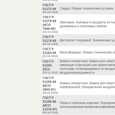
[18.06.2014]
ГОСТ Р
Сидры. Общие технические условия.
51272-99
[06.09.2006]
ГОСТ Р
51278-99
Зерновые, бобовые и продукты их пе
(ИСО
дрожжевых и плесневых грибов.
7698-90)
[06.09.2006]
ГОСТ Р
Дистиллят плодовый. Технические ус
51279-99
[06.09.2006]
ГОСТ Р
Вина медовые. Общие технические у
51283-99
[06.09.2006]
Бумага сигаретная, бумага для оберт
ГОСТ Р
имеющую отдельную или ориентирова
51295-
полосами, отличающимися по возду
2014
воздухопроницаемости.
[05.02.2020]
ГОСТ Р
51295-99
Бумага сигаретная, бумага для оберт
(ИСО
перфорацией. Определение воздухо
2965-97)
[06.09.2006]
ГОСТ Р
51296-99
Табак и табачные изделия. Определе
(ИСО
использованием кремневольфрамово
13276-97)
[06.09.2006]