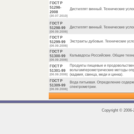
ГОСТ Р
51298-
Дистиллят винный. Технические усло
2008
[30.07.2010]
ГОСТ Р
Дистиллят винный. Технические усло
51298-99
[06.09.2006]
ГОСТ Р
Экстракты дубовые. Технические усл
51299-99
[06.09.2006]
ГОСТ Р
Кальвадосы Российские. Общие техни
51300-99
[06.09.2006]
Продукты пищевые и продовольствен
ГОСТ Р
вольтамперометрические методы оп
51301-99
(кадмия, свинца, меди и цинка).
[06.09.2006]
ГОСТ Р
Вода питьевая. Определение содер
51309-99
спектрометрии.
[06.09.2006]
Copyright
©
2006-2