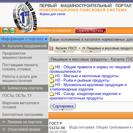
ПЕРВЫЙ МАШИНОСТРОИТЕЛЬНЫЙ ПОРТАЛ
ИНФОРМАЦИОННО-ПОИСКОВАЯ СИСТЕМА
Форма для связи
Добавить в избранное
Информация о портале
Ваше положение в каталоге нормативных док
Каталоги предприятий
Каталог ГОСТ
Н: Пищевые и вкусовые продук
Предприятия
машиностроения
Пищевые и вкусовые продукты - Каталог ГО
Поставщики проката,
Н0 - Общие правила и нормы по пищевой
поковок, отливок
промышленности
Н1 - Мясные и молочные продукты
Работы и услуги для
Н2 - Рыба и рыбные продукты
машиностроения
Н3 - Мукомольно-крупяная продукция и
Библиотека портала
хлебопекарные изделия
Н4 - Сахар, кондитерские изделия и
ГОСТы, ОСТы, ТУ
крахмало-паточные продукты
Марочник металлов и
Сортировка
сплавов
Бесплатные программы
Реклама на портале
ГОСТ Р
Вода питьевая. Общие требования к 
51232-98
Отраслевой форум
[06.09.2006]