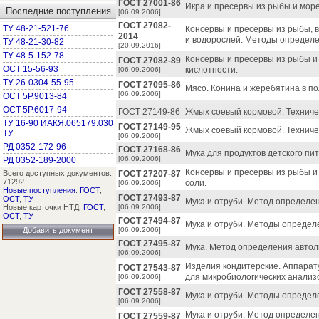
ГОСТ 27001-86
Икра и пресервы из рыбы и мор
Последние поступления
[06.09.2006]
ГОСТ 27082-
ТУ 48-21-521-76
Консервы и пресервы из рыбы, 
2014
и водорослей. Методы определе
ТУ 48-21-30-82
[20.09.2016]
ТУ 48-5-152-78
Консервы и пресервы из рыбы 
ГОСТ 27082-89
ОСТ 15-56-93
кислотности.
[06.09.2006]
ТУ 26-0304-55-95
ГОСТ 27095-86
Мясо. Конина и жеребятина в по
[06.09.2006]
ОСТ 5Р.9013-84
ОСТ 5Р.6017-94
ГОСТ 27149-86
Жмых соевый кормовой. Техниче
ТУ 16-90 ИАКЯ.065179.030
ГОСТ 27149-95
Жмых соевый кормовой. Техниче
ТУ
[06.09.2006]
РД 0352-172-96
ГОСТ 27168-86
Мука для продуктов детского пит
[06.09.2006]
РД 0352-189-2000
Консервы и пресервы из рыбы и
Всего доступных документов:
ГОСТ 27207-87
71292
соли.
[06.09.2006]
Новые поступления
:
ГОСТ
,
ГОСТ 27493-87
ОСТ
,
ТУ
Мука и отруби. Метод определен
Новые карточки НТД:
ГОСТ
,
[06.09.2006]
ОСТ
,
ТУ
ГОСТ 27494-87
Мука и отруби. Методы определ
Добавить документ
[06.09.2006]
ГОСТ 27495-87
Мука. Метод определения автол
[06.09.2006]
Изделия кондитерские. Аппарат
ГОСТ 27543-87
для микробиологических анализ
[06.09.2006]
ГОСТ 27558-87
Мука и отруби. Методы определен
[06.09.2006]
Мука и отруби. Метод определе
ГОСТ 27559-87