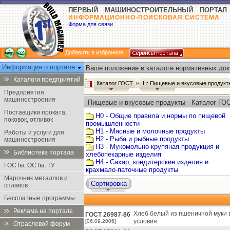
ПЕРВЫЙ МАШИНОСТРОИТЕЛЬНЫЙ ПОРТАЛ
ИНФОРМАЦИОННО-ПОИСКОВАЯ СИСТЕМА
Форма для связи
Добавить в избранное
Информация о портале
Ваше положение в каталоге нормативных док
Каталоги предприятий
Каталог ГОСТ
Н: Пищевые и вкусовые продук
Предприятия
машиностроения
Пищевые и вкусовые продукты - Каталог ГО
Поставщики проката,
Н0 - Общие правила и нормы по пищевой
поковок, отливок
промышленности
Н1 - Мясные и молочные продукты
Работы и услуги для
Н2 - Рыба и рыбные продукты
машиностроения
Н3 - Мукомольно-крупяная продукция и
Библиотека портала
хлебопекарные изделия
Н4 - Сахар, кондитерские изделия и
ГОСТы, ОСТы, ТУ
крахмало-паточные продукты
Марочник металлов и
Сортировка
сплавов
Бесплатные программы
Реклама на портале
Хлеб белый из пшеничной муки в
ГОСТ 26987-86
условия.
[06.09.2006]
Отраслевой форум