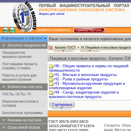
ПЕРВЫЙ МАШИНОСТРОИТЕЛЬНЫЙ ПОРТАЛ
ИНФОРМАЦИОННО-ПОИСКОВАЯ СИСТЕМА
Форма для связи
Добавить в избранное
Информация о портале
Ваше положение в каталоге нормативных док
Каталоги предприятий
Каталог ГОСТ
Н: Пищевые и вкусовые продук
Предприятия
машиностроения
Пищевые и вкусовые продукты - Каталог ГО
Поставщики проката,
Н0 - Общие правила и нормы по пищевой
поковок, отливок
промышленности
Н1 - Мясные и молочные продукты
Работы и услуги для
Н2 - Рыба и рыбные продукты
машиностроения
Н3 - Мукомольно-крупяная продукция и
Библиотека портала
хлебопекарные изделия
Н4 - Сахар, кондитерские изделия и
ГОСТы, ОСТы, ТУ
крахмало-паточные продукты
Марочник металлов и
Сортировка
сплавов
Бесплатные программы
Реклама на портале
ГОСТ 30570-2003 (ИСО
Сигареты. Опре
10315:2000)/ГОСТ Р 51974-
Отраслевой форум
дыма. Метод га
2002 (ИСО 10315:2000)