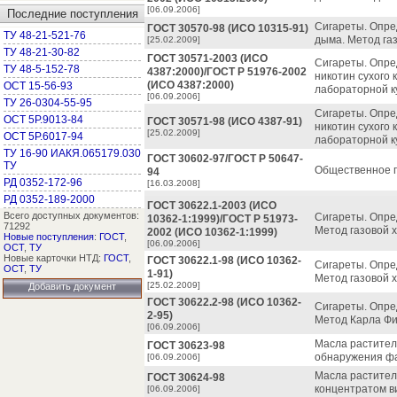
[06.09.2006]
Последние поступления
Сигареты. Опре
ГОСТ 30570-98 (ИСО 10315-91)
ТУ 48-21-521-76
дыма. Метод га
[25.02.2009]
ТУ 48-21-30-82
ГОСТ 30571-2003 (ИСО
Сигареты. Опре
ТУ 48-5-152-78
4387:2000)/ГОСТ Р 51976-2002
никотин сухого 
(ИСО 4387:2000)
ОСТ 15-56-93
лабораторной к
[06.09.2006]
ТУ 26-0304-55-95
Сигареты. Опре
ОСТ 5Р.9013-84
ГОСТ 30571-98 (ИСО 4387-91)
никотин сухого 
[25.02.2009]
ОСТ 5Р.6017-94
лабораторной к
ТУ 16-90 ИАКЯ.065179.030
ГОСТ 30602-97/ГОСТ Р 50647-
ТУ
Общественное п
94
РД 0352-172-96
[16.03.2008]
РД 0352-189-2000
ГОСТ 30622.1-2003 (ИСО
Всего доступных документов:
Сигареты. Опре
10362-1:1999)/ГОСТ Р 51973-
71292
Метод газовой 
2002 (ИСО 10362-1:1999)
Новые поступления
:
ГОСТ
,
[06.09.2006]
ОСТ
,
ТУ
Новые карточки НТД:
ГОСТ
,
ГОСТ 30622.1-98 (ИСО 10362-
Сигареты. Опре
ОСТ
,
ТУ
1-91)
Метод газовой 
[25.02.2009]
Добавить документ
ГОСТ 30622.2-98 (ИСО 10362-
Сигареты. Опре
2-95)
Метод Карла Ф
[06.09.2006]
Масла растител
ГОСТ 30623-98
обнаружения ф
[06.09.2006]
Масла растите
ГОСТ 30624-98
концентратом в
[06.09.2006]