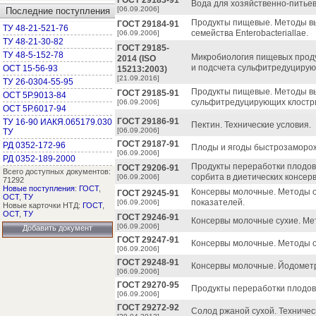
ГОСТ 29183-91
Вода для хозяйственно-питьево
[06.09.2006]
Последние поступления
Продукты пищевые. Методы вы
ГОСТ 29184-91
ТУ 48-21-521-76
семейства Enterobacteriallae.
[06.09.2006]
ТУ 48-21-30-82
ГОСТ 29185-
ТУ 48-5-152-78
Микробиология пищевых проду
2014 (ISO
и подсчета сульфитредуцирую
ОСТ 15-56-93
15213:2003)
[21.09.2016]
ТУ 26-0304-55-95
Продукты пищевые. Методы в
ГОСТ 29185-91
ОСТ 5Р.9013-84
сульфитредуцирующих клостр
[06.09.2006]
ОСТ 5Р.6017-94
ГОСТ 29186-91
ТУ 16-90 ИАКЯ.065179.030
Пектин. Технические условия.
[06.09.2006]
ТУ
ГОСТ 29187-91
РД 0352-172-96
Плоды и ягоды быстрозаморож
[06.09.2006]
РД 0352-189-2000
Продукты переработки плодов
ГОСТ 29206-91
Всего доступных документов:
сорбита в диетических консерв
[06.09.2006]
71292
Новые поступления
:
ГОСТ
,
Консервы молочные. Методы о
ГОСТ 29245-91
ОСТ
,
ТУ
показателей.
[06.09.2006]
Новые карточки НТД:
ГОСТ
,
ОСТ
,
ТУ
ГОСТ 29246-91
Консервы молочные сухие. Ме
[06.09.2006]
Добавить документ
ГОСТ 29247-91
Консервы молочные. Методы 
[06.09.2006]
ГОСТ 29248-91
Консервы молочные. Йодометр
[06.09.2006]
ГОСТ 29270-95
Продукты переработки плодов
[06.09.2006]
ГОСТ 29272-92
Солод ржаной сухой. Техничес