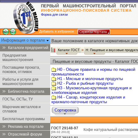
ПЕРВЫЙ МАШИНОСТРОИТЕЛЬНЫЙ ПОРТАЛ
ИНФОРМАЦИОННО-ПОИСКОВАЯ СИСТЕМА
Форма для связи
Добавить в избранное
Информация о портале
Ваше положение в каталоге нормативных док
Каталоги предприятий
Каталог ГОСТ
Н: Пищевые и вкусовые продук
Предприятия
машиностроения
Пищевые и вкусовые продукты - Каталог ГО
Поставщики проката,
Н0 - Общие правила и нормы по пищевой
поковок, отливок
промышленности
Н1 - Мясные и молочные продукты
Работы и услуги для
Н2 - Рыба и рыбные продукты
машиностроения
Н3 - Мукомольно-крупяная продукция и
Библиотека портала
хлебопекарные изделия
Н4 - Сахар, кондитерские изделия и
ГОСТы, ОСТы, ТУ
крахмало-паточные продукты
Марочник металлов и
Сортировка
сплавов
Бесплатные программы
Реклама на портале
ГОСТ 29148-97
Кофе натуральный растворимы
[06.02.2013]
Отраслевой форум