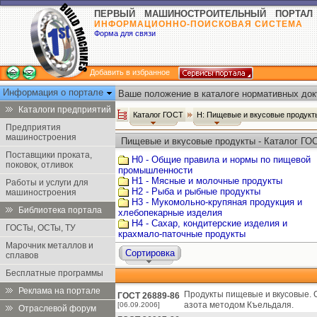
ПЕРВЫЙ МАШИНОСТРОИТЕЛЬНЫЙ ПОРТАЛ
ИНФОРМАЦИОННО-ПОИСКОВАЯ СИСТЕМА
Форма для связи
Добавить в избранное
Информация о портале
Ваше положение в каталоге нормативных док
Каталоги предприятий
Каталог ГОСТ
Н: Пищевые и вкусовые продук
Предприятия
машиностроения
Пищевые и вкусовые продукты - Каталог ГО
Поставщики проката,
Н0 - Общие правила и нормы по пищевой
поковок, отливок
промышленности
Н1 - Мясные и молочные продукты
Работы и услуги для
Н2 - Рыба и рыбные продукты
машиностроения
Н3 - Мукомольно-крупяная продукция и
Библиотека портала
хлебопекарные изделия
Н4 - Сахар, кондитерские изделия и
ГОСТы, ОСТы, ТУ
крахмало-паточные продукты
Марочник металлов и
Сортировка
сплавов
Бесплатные программы
Реклама на портале
Продукты пищевые и вкусовые.
ГОСТ 26889-86
азота методом Къельдаля.
[06.09.2006]
Отраслевой форум