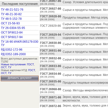
ГОСТ 26907-86
Сахар. Условия длительного хра
Последние поступления
[06.09.2006]
ГОСТ 26927-86
ТУ 48-21-521-76
Сырье и продукты пищевые. Мет
[06.09.2006]
ТУ 48-21-30-82
ГОСТ 26928-86
Продукты пищевые. Метод опре
ТУ 48-5-152-78
[06.09.2006]
ОСТ 15-56-93
Сырье и продукты пищевые. Под
ГОСТ 26929-86
содержания токсичных элементо
ТУ 26-0304-55-95
ОСТ 5Р.9013-84
Сырье и продукты пищевые. Под
ГОСТ 26929-94
ОСТ 5Р.6017-94
содержания токсичных элементо
[06.09.2006]
ТУ 16-90 ИАКЯ.065179.030
ГОСТ 26930-86
Сырье и продукты пищевые. Ме
ТУ
[06.09.2006]
РД 0352-172-96
ГОСТ 26931-86
Сырье и продукты пищевые. Ме
[06.09.2006]
РД 0352-189-2000
ГОСТ 26932-86
Всего доступных документов:
Сырье и продукты пищевые. Ме
71292
[06.09.2006]
Новые поступления
:
ГОСТ
,
ГОСТ 26933-86
Сырье и продукты пищевые. Ме
ОСТ
,
ТУ
[06.09.2006]
Новые карточки НТД:
ГОСТ
,
ОСТ
,
ТУ
ГОСТ 26934-86
Сырье и продукты пищевые. Мет
[06.09.2006]
Добавить документ
ГОСТ 26935-86
Продукты пищевые консервиров
[06.09.2006]
ГОСТ 26968-86
Сахар. Методы микробиологичес
[06.09.2006]
Зерно, крупа, мука, толокно дл
ГОСТ 26971-86
кислотности.
[06.09.2006]
Зерно, крупа, мука, толокно для
ГОСТ 26972-86