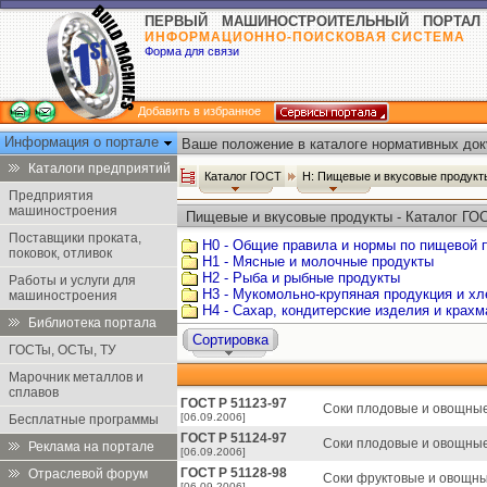
ПЕРВЫЙ МАШИНОСТРОИТЕЛЬНЫЙ ПОРТАЛ
ИНФОРМАЦИОННО-ПОИСКОВАЯ СИСТЕМА
Форма для связи
Добавить в избранное
Информация о портале
Ваше положение в каталоге нормативных док
Каталоги предприятий
Каталог ГОСТ
Н: Пищевые и вкусовые продук
Предприятия
машиностроения
Пищевые и вкусовые продукты - Каталог ГО
Поставщики проката,
Н0 - Общие правила и нормы по пищевой
поковок, отливок
Н1 - Мясные и молочные продукты
Н2 - Рыба и рыбные продукты
Работы и услуги для
Н3 - Мукомольно-крупяная продукция и х
машиностроения
Н4 - Сахар, кондитерские изделия и крах
Библиотека портала
Сортировка
ГОСТы, ОСТы, ТУ
Марочник металлов и
сплавов
ГОСТ Р 51123-97
Соки плодовые и овощные
[06.09.2006]
Бесплатные программы
ГОСТ Р 51124-97
Соки плодовые и овощные
Реклама на портале
[06.09.2006]
ГОСТ Р 51128-98
Отраслевой форум
Соки фруктовые и овощны
[06.09.2006]