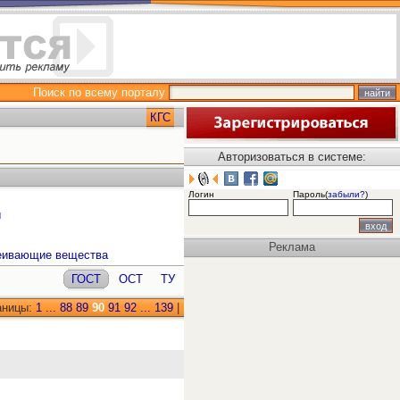
Поиск по всему порталу
КГС
Авторизоваться в системе:
Логин
Пароль(
забыли?
)
ы
Реклама
леивающие вещества
ГОСТ
ОСТ
ТУ
аницы:
1
...
88
89
90
91
92
...
139
|