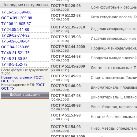
Последние поступления
ГОСТ Р 51129-98
Соки фруктовые и овощны
[06.09.2006]
ТУ 16-526.694-86
ГОСТ Р 51132-98
Кета семужного посола. Т
ОСТ 4.091.209-88
[06.09.2006]
ТУ 108.11.905-87
ГОСТ Р 51135-2010
Изделия ликероводочные.
ТУ 24.05.144-88
[05.02.2020]
ТУ 29-02-774-92
ГОСТ Р 51135-98
Изделия ликероводочные.
ТУ 6-09-5146-84
[02.11.2015]
ГОСТ Р 51144-2009
ОСТ 84-2268-86
Продукция винодельческа
[15.09.2010]
ТУ 48-21-521-76
ГОСТ Р 51144-98
Продукты винодельческой
ТУ 48-21-30-82
[06.09.2006]
ТУ 48-5-152-78
ГОСТ Р 51145-2009
Дистилляты коньячные. Те
Всего доступных документов:
[29.09.2011]
71299
ГОСТ Р 51145-98
Новые поступления
:
ГОСТ
,
Спирты коньячные. Технич
[06.09.2006]
ОСТ
,
ТУ
Новые карточки НТД:
ГОСТ
,
ГОСТ Р 51146-98
Виноматериалы плодовые 
ОСТ
,
ТУ
[06.09.2006]
Добавить документ
ГОСТ Р 51147-98
Виноматериалы шампански
[06.09.2006]
ГОСТ Р 51149-98
Вина. Упаковка, маркиров
[06.09.2006]
ГОСТ Р 51153-98
Напитки безалкогольные г
[06.09.2006]
ГОСТ Р 51154-98
Пиво. Методы определения
[06.09.2006]
ГОСТ Р 51156-2005