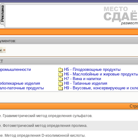
ументов:
ты
СТ
 промышленности
Н5 - Плодоовощные продукты
Н6 - Маслобойные и жировые продукт
Н7 - Вина и напитки
лебопекарные изделия
Н8 - Табачные изделия
мало-паточные продукты
Н9 - Вкусовые, консервирующие и ск
Стр
. Гравиметрический метод определения сульфатов.
. Фотометрический метод определения пролина.
е. Метод определения D-изолимонной кислоты.