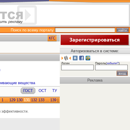
Поиск по всему порталу
КГС
Авторизоваться в системе:
Логин
Пароль(
забыли?
)
ы
Реклама
леивающие вещества
ГОСТ
ОСТ
ТУ
:
1
...
129
130
131
132
133
...
139
|
 эффективности.