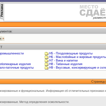
ументов:
ты
СТ
 промышленности
Н5 - Плодоовощные продукты
Н6 - Маслобойные и жировые продукт
Н7 - Вина и напитки
лебопекарные изделия
Н8 - Табачные изделия
мало-паточные продукты
Н9 - Вкусовые, консервирующие и ск
Страницы
изированные и функциональные. Информация об отличительных признаках и
изированные. Метод определения осмоляльности.