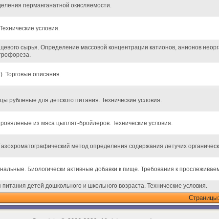
деления перманганатной окисляемости.
Технические условия.
ищевого сырья. Определение массовой концентрации катионов, анионов неорг
трофореза.
и). Торговые описания.
ы рубленые для детского питания. Технические условия.
ровяленые из мяса цыплят-бройлеров. Технические условия.
 Газохроматографический метод определения содержания летучих органическ
альные. Биологически активные добавки к пище. Требования к прослеживае
 питания детей дошкольного и школьного возраста. Технические условия.
Страницы