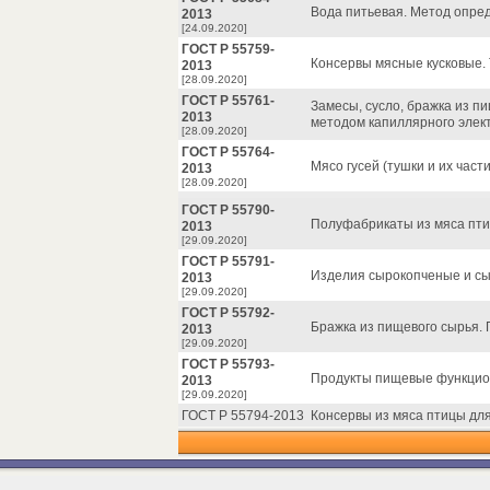
Вода питьевая. Метод опре
2013
[24.09.2020]
ГОСТ Р 55759-
Консервы мясные кусковые. 
2013
[28.09.2020]
ГОСТ Р 55761-
Замесы, сусло, бражка из п
2013
методом капиллярного элек
[28.09.2020]
ГОСТ Р 55764-
Мясо гусей (тушки и их част
2013
[28.09.2020]
ГОСТ Р 55790-
Полуфабрикаты из мяса птиц
2013
[29.09.2020]
ГОСТ Р 55791-
Изделия сырокопченые и сы
2013
[29.09.2020]
ГОСТ Р 55792-
Бражка из пищевого сырья.
2013
[29.09.2020]
ГОСТ Р 55793-
Продукты пищевые функцион
2013
[29.09.2020]
ГОСТ Р 55794-2013
Консервы из мяса птицы для