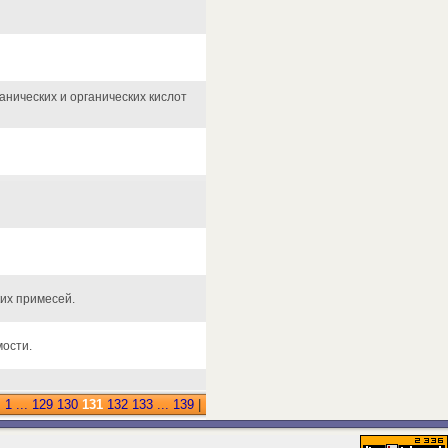
анических и органических кислот
их примесей.
мости.
:
1
...
129
130
131
132
133
...
139
|