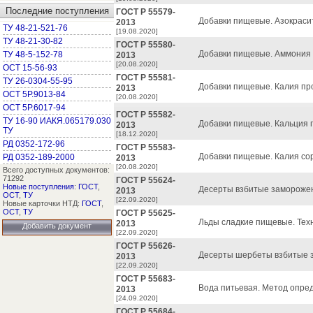
Последние поступления
ГОСТ Р 55579-
Добавки пищевые. Азокрасит
2013
ТУ 48-21-521-76
[19.08.2020]
ТУ 48-21-30-82
ГОСТ Р 55580-
Добавки пищевые. Аммония 
ТУ 48-5-152-78
2013
[20.08.2020]
ОСТ 15-56-93
ГОСТ Р 55581-
ТУ 26-0304-55-95
Добавки пищевые. Калия про
2013
ОСТ 5Р.9013-84
[20.08.2020]
ОСТ 5Р.6017-94
ГОСТ Р 55582-
ТУ 16-90 ИАКЯ.065179.030
Добавки пищевые. Кальция п
2013
ТУ
[18.12.2020]
РД 0352-172-96
ГОСТ Р 55583-
Добавки пищевые. Калия сор
РД 0352-189-2000
2013
[20.08.2020]
Всего доступных документов:
71292
ГОСТ Р 55624-
Новые поступления
:
ГОСТ
,
Десерты взбитые заморожен
2013
ОСТ
,
ТУ
[22.09.2020]
Новые карточки НТД:
ГОСТ
,
ОСТ
,
ТУ
ГОСТ Р 55625-
Льды сладкие пищевые. Техн
2013
Добавить документ
[22.09.2020]
ГОСТ Р 55626-
Десерты шербеты взбитые з
2013
[22.09.2020]
ГОСТ Р 55683-
Вода питьевая. Метод опред
2013
[24.09.2020]
ГОСТ Р 55684-