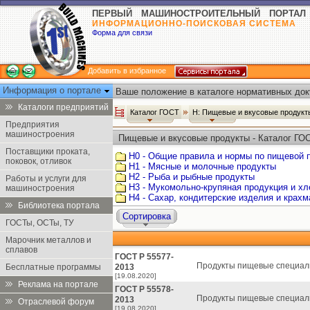
ПЕРВЫЙ МАШИНОСТРОИТЕЛЬНЫЙ ПОРТАЛ
ИНФОРМАЦИОННО-ПОИСКОВАЯ СИСТЕМА
Форма для связи
Добавить в избранное
Информация о портале
Ваше положение в каталоге нормативных док
Каталоги предприятий
Каталог ГОСТ
Н: Пищевые и вкусовые продук
Предприятия
машиностроения
Пищевые и вкусовые продукты - Каталог ГО
Поставщики проката,
Н0 - Общие правила и нормы по пищевой
поковок, отливок
Н1 - Мясные и молочные продукты
Н2 - Рыба и рыбные продукты
Работы и услуги для
Н3 - Мукомольно-крупяная продукция и х
машиностроения
Н4 - Сахар, кондитерские изделия и крах
Библиотека портала
Сортировка
ГОСТы, ОСТы, ТУ
Марочник металлов и
сплавов
ГОСТ Р 55577-
Продукты пищевые специал
Бесплатные программы
2013
[19.08.2020]
Реклама на портале
ГОСТ Р 55578-
Продукты пищевые специал
2013
Отраслевой форум
[19.08.2020]