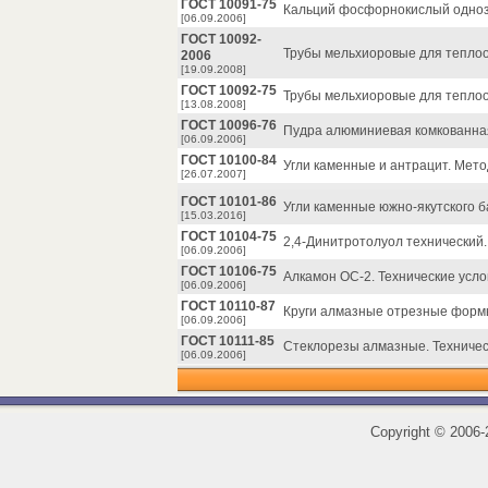
ГОСТ 10091-75
Кальций фосфорнокислый одноз
[06.09.2006]
ГОСТ 10092-
Трубы мельхиоровые для теплоо
2006
[19.09.2008]
ГОСТ 10092-75
Трубы мельхиоровые для теплоо
[13.08.2008]
ГОСТ 10096-76
Пудра алюминиевая комкованная
[06.09.2006]
ГОСТ 10100-84
Угли каменные и антрацит. Мет
[26.07.2007]
ГОСТ 10101-86
Угли каменные южно-якутского б
[15.03.2016]
ГОСТ 10104-75
2,4-Динитротолуол технический.
[06.09.2006]
ГОСТ 10106-75
Алкамон ОС-2. Технические усло
[06.09.2006]
ГОСТ 10110-87
Круги алмазные отрезные формы
[06.09.2006]
ГОСТ 10111-85
Стеклорезы алмазные. Техничес
[06.09.2006]
Copyright
©
2006-2