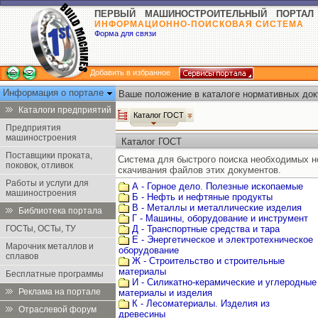
ПЕРВЫЙ МАШИНОСТРОИТЕЛЬНЫЙ ПОРТАЛ
ИНФОРМАЦИОННО-ПОИСКОВАЯ СИСТЕМА
Форма для связи
Добавить в избранное
Информация о портале
Ваше положение в каталоге нормативных док
Каталоги предприятий
Каталог ГОСТ
Предприятия
машиностроения
Каталог ГОСТ
Поставщики проката,
Система для быстрого поиска необходимых 
поковок, отливок
скачивания файлов этих документов.
Работы и услуги для
А - Горное дело. Полезные ископаемые
машиностроения
Б - Нефть и нефтяные продукты
В - Металлы и металлические изделия
Библиотека портала
Г - Машины, оборудование и инструмент
ГОСТы, ОСТы, ТУ
Д - Транспортные средства и тара
Е - Энергетическое и электротехническое
Марочник металлов и
оборудование
сплавов
Ж - Строительство и строительные
материалы
Бесплатные программы
И - Силикатно-керамические и углеродные
Реклама на портале
материалы и изделия
К - Лесоматериалы. Изделия из
Отраслевой форум
древесины