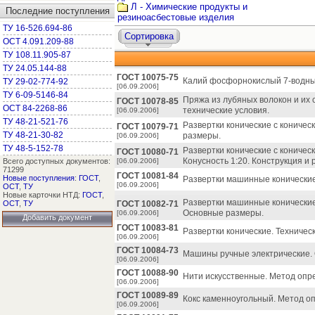
Л - Химические продукты и
Последние поступления
резиноасбестовые изделия
ТУ 16-526.694-86
Сортировка
ОСТ 4.091.209-88
ТУ 108.11.905-87
ТУ 24.05.144-88
ГОСТ 10075-75
Калий фосфорнокислый 7-водный
ТУ 29-02-774-92
[06.09.2006]
ТУ 6-09-5146-84
Пряжа из лубяных волокон и их
ГОСТ 10078-85
ОСТ 84-2268-86
технические условия.
[06.09.2006]
ТУ 48-21-521-76
Развертки конические с коничес
ГОСТ 10079-71
ТУ 48-21-30-82
размеры.
[06.09.2006]
ТУ 48-5-152-78
Развертки конические с коничес
ГОСТ 10080-71
Конусность 1:20. Конструкция и
Всего доступных документов:
[06.09.2006]
71299
ГОСТ 10081-84
Новые поступления
:
ГОСТ
,
Развертки машинные конические
[06.09.2006]
ОСТ
,
ТУ
Новые карточки НТД:
ГОСТ
,
Развертки машинные конические 
ОСТ
,
ТУ
ГОСТ 10082-71
Основные размеры.
[06.09.2006]
Добавить документ
ГОСТ 10083-81
Развертки конические. Техничес
[06.09.2006]
ГОСТ 10084-73
Машины ручные электрические. 
[06.09.2006]
ГОСТ 10088-90
Нити искусственные. Метод оп
[06.09.2006]
ГОСТ 10089-89
Кокс каменноугольный. Метод о
[06.09.2006]