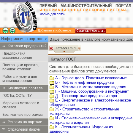
ПЕРВЫЙ МАШИНОСТРОИТЕЛЬНЫЙ ПОРТАЛ
ИНФОРМАЦИОННО-ПОИСКОВАЯ СИСТЕМА
Форма для связи
Добавить в избранное
Информация о портале
Ваше положение в каталоге нормативных док
Каталоги предприятий
Каталог ГОСТ
Предприятия
машиностроения
Каталог ГОСТ
Поставщики проката,
Система для быстрого поиска необходимых 
поковок, отливок
скачивания файлов этих документов.
Работы и услуги для
А - Горное дело. Полезные ископаемые
машиностроения
Б - Нефть и нефтяные продукты
В - Металлы и металлические изделия
Библиотека портала
Г - Машины, оборудование и инструмент
ГОСТы, ОСТы, ТУ
Д - Транспортные средства и тара
Е - Энергетическое и электротехническое
Марочник металлов и
оборудование
сплавов
Ж - Строительство и строительные
материалы
Бесплатные программы
И - Силикатно-керамические и углеродные
Реклама на портале
материалы и изделия
К - Лесоматериалы. Изделия из
Отраслевой форум
древесины