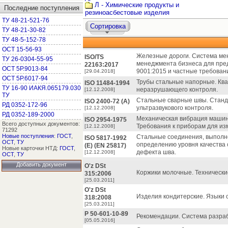
Л - Химические продукты и
Последние поступления
резиноасбестовые изделия
ТУ 48-21-521-76
Сортировка
ТУ 48-21-30-82
ТУ 48-5-152-78
ОСТ 15-56-93
Железные дороги. Система мен
ISO/TS
ТУ 26-0304-55-95
менеджмента бизнеса для пре
22163:2017
ОСТ 5Р.9013-84
9001:2015 и частные требован
[29.04.2018]
ОСТ 5Р.6017-94
Трубы стальные напорные. Ква
ISО 11484-1994
ТУ 16-90 ИАКЯ.065179.030
неразрушающего контроля.
[12.12.2008]
ТУ
Стальные сварные швы. Станд
ISО 2400-72 (А)
РД 0352-172-96
ультразвукового контроля.
[12.12.2008]
РД 0352-189-2000
Механическая вибрация машин
ISО 2954-1975
Всего доступных документов:
Требования к приборам для из
[12.12.2008]
71292
Новые поступления
:
ГОСТ
,
Стальные соединения, выполне
ISО 5817-1992
ОСТ
,
ТУ
определению уровня качества 
(E) (EN 25817)
Новые карточки НТД:
ГОСТ
,
дефекта шва.
[12.12.2008]
ОСТ
,
ТУ
Добавить документ
O'z DSt
Коржики молочные. Технически
315:2006
[25.03.2011]
O'z DSt
Изделия кондитерские. Языки 
318:2008
[25.03.2011]
P 50-601-10-89
Рекомендации. Система разраб
[05.05.2016]