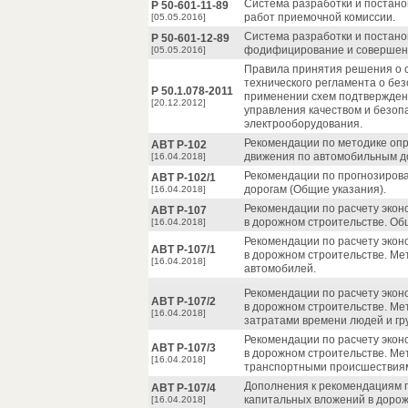
Система разработки и постано
P 50-601-11-89
работ приемочной комиссии.
[05.05.2016]
Система разработки и постано
P 50-601-12-89
фодифицирование и совершенс
[05.05.2016]
Правила принятия решения о 
технического регламента о бе
P 50.1.078-2011
применении схем подтвержден
[20.12.2012]
управления качеством и безоп
электрооборудования.
Рекомендации по методике оп
АВТ Р-102
движения по автомобильным д
[16.04.2018]
Рекомендации по прогнозиров
АВТ Р-102/1
дорогам (Общие указания).
[16.04.2018]
Рекомендации по расчету эко
АВТ Р-107
в дорожном строительстве. Об
[16.04.2018]
Рекомендации по расчету эко
АВТ Р-107/1
в дорожном строительстве. М
[16.04.2018]
автомобилей.
Рекомендации по расчету эко
АВТ Р-107/2
в дорожном строительстве. Ме
[16.04.2018]
затратами времени людей и гру
Рекомендации по расчету эко
АВТ Р-107/3
в дорожном строительстве. Ме
[16.04.2018]
транспортными происшествия
Дополнения к рекомендациям 
АВТ Р-107/4
капитальных вложений в дорож
[16.04.2018]