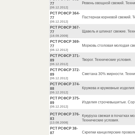
Ревень овощной свежий. Техни
77
[06.12.2012]
РСТ РСФСР 364-
Пастернак корневой свежий. Т
77
[06.12.2012]
РСТ РСФСР 367-
Щавель и шпинат свежие. Техн
77
[18.09.2009]
РСТ РСФСР 369-
Морковь столовая молодая све
77
[06.12.2012]
РСТ РСФСР 371-
Творог. Технические условия.
89
[06.12.2012]
РСТ РСФСР 372-
Сметана 30% жирности. Техни
89
[06.12.2012]
РСТ РСФСР 374-
Кружева и кружевные изделия
88
[06.12.2012]
РСТ РСФСР 375-
Изделия строчевышитые. Сор
89
[06.12.2012]
РСТ РСФСР 376-
Кукуруза свежая в початках м
83
Технические условия.
[13.08.2008]
РСТ РСФСР 38-
Скрепки канцелярские проволо
87