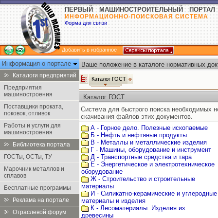
ПЕРВЫЙ МАШИНОСТРОИТЕЛЬНЫЙ ПОРТАЛ
ИНФОРМАЦИОННО-ПОИСКОВАЯ СИСТЕМА
Форма для связи
Добавить в избранное
Информация о портале
Ваше положение в каталоге нормативных док
Каталоги предприятий
Каталог ГОСТ
Предприятия
машиностроения
Каталог ГОСТ
Поставщики проката,
Система для быстрого поиска необходимых 
поковок, отливок
скачивания файлов этих документов.
Работы и услуги для
А - Горное дело. Полезные ископаемые
машиностроения
Б - Нефть и нефтяные продукты
В - Металлы и металлические изделия
Библиотека портала
Г - Машины, оборудование и инструмент
ГОСТы, ОСТы, ТУ
Д - Транспортные средства и тара
Е - Энергетическое и электротехническое
Марочник металлов и
оборудование
сплавов
Ж - Строительство и строительные
материалы
Бесплатные программы
И - Силикатно-керамические и углеродные
Реклама на портале
материалы и изделия
К - Лесоматериалы. Изделия из
Отраслевой форум
древесины