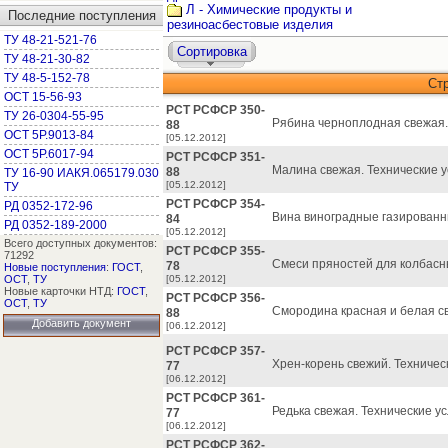
Л - Химические продукты и
Последние поступления
резиноасбестовые изделия
ТУ 48-21-521-76
Сортировка
ТУ 48-21-30-82
ТУ 48-5-152-78
Ст
ОСТ 15-56-93
РСТ РСФСР 350-
ТУ 26-0304-55-95
Рябина черноплодная свежая.
88
ОСТ 5Р.9013-84
[05.12.2012]
ОСТ 5Р.6017-94
РСТ РСФСР 351-
Малина свежая. Технические у
88
ТУ 16-90 ИАКЯ.065179.030
[05.12.2012]
ТУ
РСТ РСФСР 354-
РД 0352-172-96
Вина виноградные газированны
84
РД 0352-189-2000
[05.12.2012]
Всего доступных документов:
РСТ РСФСР 355-
71292
Смеси пряностей для колбасн
78
Новые поступления
:
ГОСТ
,
ОСТ
,
ТУ
[05.12.2012]
Новые карточки НТД:
ГОСТ
,
РСТ РСФСР 356-
ОСТ
,
ТУ
Смородина красная и белая св
88
Добавить документ
[06.12.2012]
РСТ РСФСР 357-
Хрен-корень свежий. Техничес
77
[06.12.2012]
РСТ РСФСР 361-
Редька свежая. Технические ус
77
[06.12.2012]
РСТ РСФСР 362-