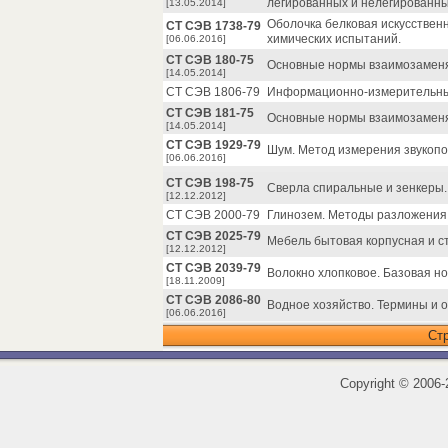
легированных и нелегированны
[13.05.2014]
Оболочка белковая искусствен
СТ СЭВ 1738-79
химических испытаний.
[06.06.2016]
СТ СЭВ 180-75
Основные нормы взаимозаменя
[14.05.2014]
СТ СЭВ 1806-79
Информационно-измерительны
СТ СЭВ 181-75
Основные нормы взаимозаменяе
[14.05.2014]
СТ СЭВ 1929-79
Шум. Метод измерения звукопо
[06.06.2016]
СТ СЭВ 198-75
Сверла спиральные и зенкеры.
[12.12.2012]
СТ СЭВ 2000-79
Глинозем. Методы разложения 
СТ СЭВ 2025-79
Мебель бытовая корпусная и с
[12.12.2012]
СТ СЭВ 2039-79
Волокно хлопковое. Базовая но
[18.11.2009]
СТ СЭВ 2086-80
Водное хозяйство. Термины и 
[06.06.2016]
Ст
Copyright
©
2006-2