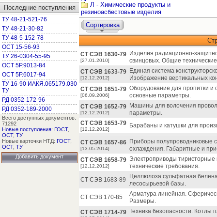
Л - Химические продукты и
Последние поступления
резиноасбестовые изделия
ТУ 48-21-521-76
Сортировка
ТУ 48-21-30-82
ТУ 48-5-152-78
Ст
ОСТ 15-56-93
Изделия радиационно-защитно
СТ СЭВ 1630-79
ТУ 26-0304-55-95
свинцовых. Общие технические
[27.01.2010]
ОСТ 5Р.9013-84
Единая система конструкторск
СТ СЭВ 1633-79
ОСТ 5Р.6017-94
Изображение вертикальных кон
[12.12.2012]
ТУ 16-90 ИАКЯ.065179.030
Оборудование для пропитки и 
СТ СЭВ 1651-79
ТУ
основные параметры.
[06.09.2006]
РД 0352-172-96
Машины для волочения проволо
СТ СЭВ 1652-79
РД 0352-189-2000
параметры.
[12.12.2012]
Всего доступных документов:
СТ СЭВ 1653-79
71292
Барабаны и катушки для произ
Новые поступления
:
ГОСТ
,
[12.12.2012]
ОСТ
,
ТУ
Новые карточки НТД:
ГОСТ
,
Приборы полупроводниковые с
СТ СЭВ 1657-86
ОСТ
,
ТУ
охлаждения. Габаритные и пр
[13.05.2014]
Добавить документ
Электроприводы тиристорные 
СТ СЭВ 1658-79
технические требования.
[12.12.2012]
Целлюлоза сульфатная белена
СТ СЭВ 1683-89
лесосырьевой базы.
Арматура линейная. Сферичес
СТ СЭВ 170-85
Размеры.
Техника безопасности. Котлы п
СТ СЭВ 1714-79