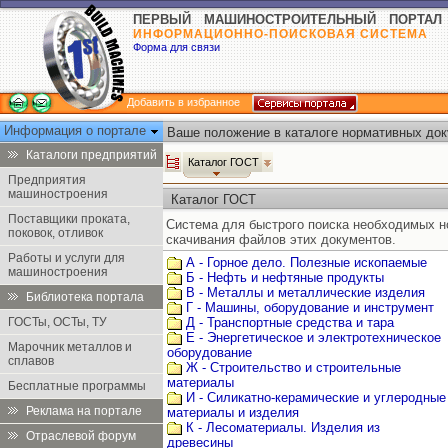
ПЕРВЫЙ МАШИНОСТРОИТЕЛЬНЫЙ ПОРТАЛ
ИНФОРМАЦИОННО-ПОИСКОВАЯ СИСТЕМА
Форма для связи
Добавить в избранное
Информация о портале
Ваше положение в каталоге нормативных док
Каталоги предприятий
Каталог ГОСТ
Предприятия
машиностроения
Каталог ГОСТ
Поставщики проката,
Система для быстрого поиска необходимых 
поковок, отливок
скачивания файлов этих документов.
Работы и услуги для
А - Горное дело. Полезные ископаемые
машиностроения
Б - Нефть и нефтяные продукты
В - Металлы и металлические изделия
Библиотека портала
Г - Машины, оборудование и инструмент
ГОСТы, ОСТы, ТУ
Д - Транспортные средства и тара
Е - Энергетическое и электротехническое
Марочник металлов и
оборудование
сплавов
Ж - Строительство и строительные
материалы
Бесплатные программы
И - Силикатно-керамические и углеродные
Реклама на портале
материалы и изделия
К - Лесоматериалы. Изделия из
Отраслевой форум
древесины