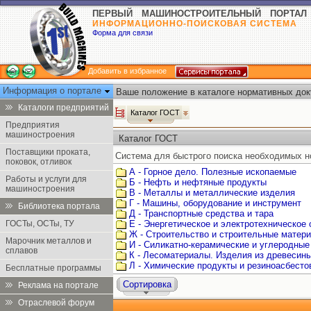
ПЕРВЫЙ МАШИНОСТРОИТЕЛЬНЫЙ ПОРТАЛ
ИНФОРМАЦИОННО-ПОИСКОВАЯ СИСТЕМА
Форма для связи
Добавить в избранное
Информация о портале
Ваше положение в каталоге нормативных док
Каталоги предприятий
Каталог ГОСТ
Предприятия
машиностроения
Каталог ГОСТ
Поставщики проката,
Система для быстрого поиска необходимых н
поковок, отливок
А - Горное дело. Полезные ископаемые
Работы и услуги для
Б - Нефть и нефтяные продукты
машиностроения
В - Металлы и металлические изделия
Г - Машины, оборудование и инструмент
Библиотека портала
Д - Транспортные средства и тара
ГОСТы, ОСТы, ТУ
Е - Энергетическое и электротехническое
Ж - Строительство и строительные матер
Марочник металлов и
И - Силикатно-керамические и углеродные
сплавов
К - Лесоматериалы. Изделия из древесин
Л - Химические продукты и резиноасбест
Бесплатные программы
Сортировка
Реклама на портале
Отраслевой форум