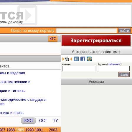
Поиск по всему порталу
КГС
Авторизоваться в системе:
Логин
Пароль(
забыли?
)
ентов.
алы и изделия
Реклама
 автоматизации и
рии и гигиены
о-методические стандарты
ния
оника и связь
ГОСТ
ОСТ
ТУ
987
1988
1989
1990
1991
...
2003
|