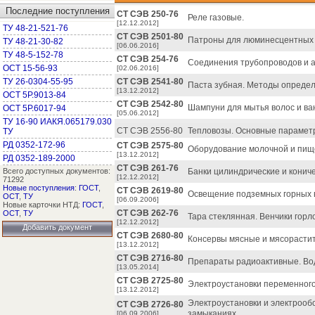
Последние поступления
СТ СЭВ 250-76
Реле газовые.
[12.12.2012]
ТУ 48-21-521-76
СТ СЭВ 2501-80
Патроны для люминесцентных л
ТУ 48-21-30-82
[06.06.2016]
ТУ 48-5-152-78
СТ СЭВ 254-76
Соединения трубопроводов и а
ОСТ 15-56-93
[02.06.2016]
ТУ 26-0304-55-95
СТ СЭВ 2541-80
Паста зубная. Методы определ
[13.12.2012]
ОСТ 5Р.9013-84
СТ СЭВ 2542-80
Шампуни для мытья волос и ва
ОСТ 5Р.6017-94
[05.06.2012]
ТУ 16-90 ИАКЯ.065179.030
СТ СЭВ 2556-80
Тепловозы. Основные парамет
ТУ
РД 0352-172-96
СТ СЭВ 2575-80
Оборудование молочной и пищ
[13.12.2012]
РД 0352-189-2000
СТ СЭВ 261-76
Всего доступных документов:
Банки цилиндрические и конич
[12.12.2012]
71292
Новые поступления
:
ГОСТ
,
СТ СЭВ 2619-80
Освещение подземных горных 
ОСТ
,
ТУ
[06.09.2006]
Новые карточки НТД:
ГОСТ
,
СТ СЭВ 262-76
ОСТ
,
ТУ
Тара стеклянная. Венчики горл
[12.12.2012]
Добавить документ
СТ СЭВ 2680-80
Консервы мясные и мясорастит
[13.12.2012]
СТ СЭВ 2716-80
Препараты радиоактивные. Во
[13.05.2014]
СТ СЭВ 2725-80
Электроустановки переменного
[13.12.2012]
Электроустановки и электрооб
СТ СЭВ 2726-80
замыканиях.
[06.09.2006]