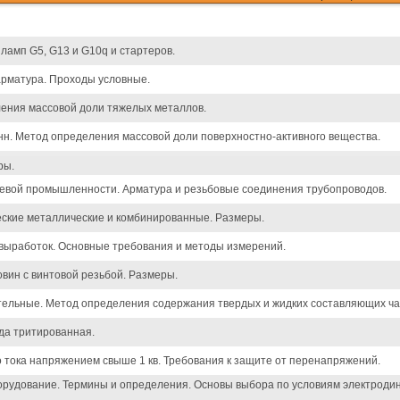
амп G5, G13 и G10q и стартеров.
рматура. Проходы условные.
ения массовой доли тяжелых металлов.
нн. Метод определения массовой доли поверхностно-активного вещества.
ры.
евой промышленности. Арматура и резьбовые соединения трубопроводов.
еские металлические и комбинированные. Размеры.
выработок. Основные требования и методы измерений.
овин с винтовой резьбой. Размеры.
ельные. Метод определения содержания твердых и жидких составляющих ча
да тритированная.
 тока напряжением свыше 1 кв. Требования к защите от перенапряжений.
орудование. Термины и определения. Основы выбора по условиям электродин