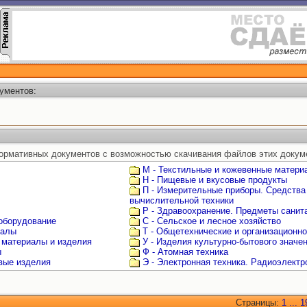
ументов:
ормативных документов с возможностью скачивания файлов этих докум
М - Текстильные и кожевенные матери
Н - Пищевые и вкусовые продукты
П - Измерительные приборы. Средства
вычислительной техники
Р - Здравоохранение. Предметы санита
 оборудование
С - Сельское и лесное хозяйство
иалы
Т - Общетехнические и организационн
 материалы и изделия
У - Изделия культурно-бытового значе
ы
Ф - Атомная техника
овые изделия
Э - Электронная техника. Радиоэлектр
Страницы:
1
...
1