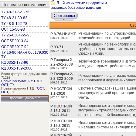
Л - Химические продукты и
Последние поступления
резиноасбестовые изделия
ТУ 48-21-521-76
Сортировка
ТУ 48-21-30-82
ТУ 48-5-152-78
Ст
ОСТ 15-56-93
Рекомендации по ультразвуково
Р 8-76/НИИЖБ
ТУ 26-0304-55-95
железобетонных конструкций.
[16.04.2018]
ОСТ 5Р.9013-84
Рекомендации по технологии и 
ОСТ 5Р.6017-94
Р 93-71
трубопроводов применительно к 
[05.06.2018]
ТУ 16-90 ИАКЯ.065179.030
Средней Азии.
ТУ
Р Газпром 2-
Технические требования к изгот
РД 0352-172-96
2.2-261-2008
международным требованиям для
РД 0352-189-2000
[06.07.2012]
Всего доступных документов:
Р Газпром 2-
Рекомендации по ультразвуково
71292
2.3-322-2009
газопроводов и дефектных участ
Новые поступления
:
ГОСТ
,
[06.07.2012]
ОСТ
,
ТУ
Система стандартизации Нацио
Новые карточки НТД:
ГОСТ
,
Р НОСТРОЙ
ОСТ
,
ТУ
саморегулируемой организации.
1.1-2010
учета.
[02.06.2018]
Добавить документ
Инженерные сети зданий и соор
Р НОСТРОЙ
внутренних трубопроводных сис
2.15.1-2011
противопожарной безопасности,
[02.06.2018]
Р НОСТРОЙ
Инженерные сети зданий и соор
2.15.3-2011
и наладке систем вентиляции и 
[02.06.2018]
Р НОСТРОЙ