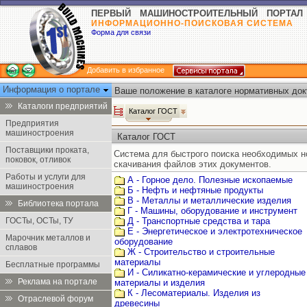
ПЕРВЫЙ МАШИНОСТРОИТЕЛЬНЫЙ ПОРТАЛ
ИНФОРМАЦИОННО-ПОИСКОВАЯ СИСТЕМА
Форма для связи
Добавить в избранное
Информация о портале
Ваше положение в каталоге нормативных док
Каталоги предприятий
Каталог ГОСТ
Предприятия
машиностроения
Каталог ГОСТ
Поставщики проката,
Система для быстрого поиска необходимых 
поковок, отливок
скачивания файлов этих документов.
Работы и услуги для
А - Горное дело. Полезные ископаемые
машиностроения
Б - Нефть и нефтяные продукты
В - Металлы и металлические изделия
Библиотека портала
Г - Машины, оборудование и инструмент
ГОСТы, ОСТы, ТУ
Д - Транспортные средства и тара
Е - Энергетическое и электротехническое
Марочник металлов и
оборудование
сплавов
Ж - Строительство и строительные
материалы
Бесплатные программы
И - Силикатно-керамические и углеродные
Реклама на портале
материалы и изделия
К - Лесоматериалы. Изделия из
Отраслевой форум
древесины