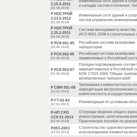
Инженерные сети зданий и соор
2.15.4-2011
и наладке систем отопления, т
[02.06.2018]
Р НОСТРОЙ
Инженерные сети зданий и соор
2.23.5-2012
систем управления инженерными
[02.06.2018]
Р НОСТРОЙ
Система менеджмента качества.
2.35.2-2011
ИСО 9001-2008 в строительных 
[02.06.2018]
Российская система калибровки.
Р РСК 001-95
лаборатории.
[02.06.2018]
Российская система калибровки.
Р РСК 002-06
применяемые в Российской сист
[02.06.2018]
Порядок подтверждения соответ
аккредитованных в Российской с
Р РСК 003-07
МЭК 17025-2006 "Общие требова
[02.06.2018]
калибровочных лабораторий".
Требования к компетентности с
Р СМН 001-08
аккредитации метрологических с
[13.01.2010]
компетентность в осуществлении
Р-ГТ-02-83
Рекомендации по условным обо
[12.01.2017]
О порядке ведения общего журна
Р-НП СРО
реконструкции, капитальном рем
ССК 01-2014
Практическое пособие по реализ
[02.06.2018]
Строительство судов внутреннег
Р.003-2003
использованием элементов экспл
[13.02.2012]