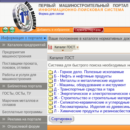
ПЕРВЫЙ МАШИНОСТРОИТЕЛЬНЫЙ ПОРТАЛ
ИНФОРМАЦИОННО-ПОИСКОВАЯ СИСТЕМА
Форма для связи
Добавить в избранное
Информация о портале
Ваше положение в каталоге нормативных док
Каталоги предприятий
Каталог ГОСТ
Предприятия
машиностроения
Каталог ГОСТ
Поставщики проката,
Система для быстрого поиска необходимых н
поковок, отливок
А - Горное дело. Полезные ископаемые
Работы и услуги для
Б - Нефть и нефтяные продукты
машиностроения
В - Металлы и металлические изделия
Г - Машины, оборудование и инструмент
Библиотека портала
Д - Транспортные средства и тара
ГОСТы, ОСТы, ТУ
Е - Энергетическое и электротехническое
Ж - Строительство и строительные матер
Марочник металлов и
И - Силикатно-керамические и углеродные
сплавов
К - Лесоматериалы. Изделия из древесин
Л - Химические продукты и резиноасбест
Бесплатные программы
Сортировка
Реклама на портале
Отраслевой форум