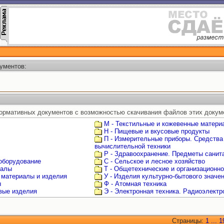
ументов:
ормативных документов с возможностью скачивания файлов этих докум
М - Текстильные и кожевенные матери
Н - Пищевые и вкусовые продукты
П - Измерительные приборы. Средства
вычислительной техники
Р - Здравоохранение. Предметы санита
 оборудование
С - Сельское и лесное хозяйство
иалы
Т - Общетехнические и организационн
 материалы и изделия
У - Изделия культурно-бытового значе
ы
Ф - Атомная техника
овые изделия
Э - Электронная техника. Радиоэлектр
Страницы:
1
...
1