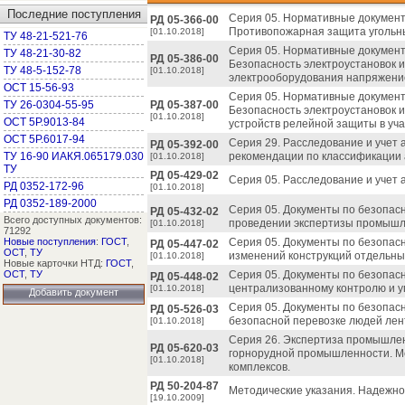
Последние поступления
Серия 05. Нормативные документ
РД 05-366-00
Противопожарная защита угольны
[01.10.2018]
ТУ 48-21-521-76
Серия 05. Нормативные документ
ТУ 48-21-30-82
РД 05-386-00
Безопасность электроустановок 
ТУ 48-5-152-78
[01.10.2018]
электрооборудования напряжением
ОСТ 15-56-93
Серия 05. Нормативные документ
ТУ 26-0304-55-95
РД 05-387-00
Безопасность электроустановок и
[01.10.2018]
ОСТ 5Р.9013-84
устройств релейной защиты в уча
ОСТ 5Р.6017-94
Серия 29. Расследование и учет 
РД 05-392-00
ТУ 16-90 ИАКЯ.065179.030
рекомендации по классификации 
[01.10.2018]
ТУ
РД 05-429-02
Серия 05. Расследование и учет а
РД 0352-172-96
[01.10.2018]
РД 0352-189-2000
Серия 05. Документы по безопас
РД 05-432-02
Всего доступных документов:
проведении экспертизы промышл
[01.10.2018]
71292
Новые поступления
:
ГОСТ
,
Серия 05. Документы по безопас
РД 05-447-02
ОСТ
,
ТУ
изменений конструкций отдельны
[01.10.2018]
Новые карточки НТД:
ГОСТ
,
ОСТ
,
ТУ
Серия 05. Документы по безопас
РД 05-448-02
централизованному контролю и 
[01.10.2018]
Добавить документ
Серия 05. Документы по безопас
РД 05-526-03
безопасной перевозке людей лен
[01.10.2018]
Серия 26. Экспертиза промышлен
РД 05-620-03
горнорудной промышленности. М
[01.10.2018]
комплексов.
РД 50-204-87
Методические указания. Надежно
[19.10.2009]