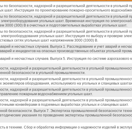
ы по безопасности, надзорной и разрешительной деятельности в угольной п
х шахт. Инструкция по проектированию пожарно-оросительного водоснабже
ы по безопасности, надзорной и разрешительной деятельности в угольной п
и электрооборудования угольных шахт. Временная инструкция по электросн
 3000 (300) В в очистных и подготовительных выработках угольных шахт.
ы по безопасности, надзорной и разрешительной деятельности в угольной п
 электрооборудования угольных шахт. Инструкция по выбору и проверке элек
стковых сетях угольных шахт напряжением 3000 (3300) В.
аварий и несчастных случаев. Выпуск 1. Расследование и учет аварий и несч
аварий и инцидентов на опасных производственных объектах угольной про
варий и несчастных случаев. Выпуск 5. Инструкция по системе аэрогазового 
ности, надзорной и разрешительной деятельности в угольной промышленност
енной безопасности в угольной промышленности.
ности, надзорной и разрешительной деятельности в угольной промышленност
х экземпляров оборудования, используемого на угольных и сланцевых шахтах
ности, надзорной и разрешительной деятельности в угольной промышленности
управлению пожарным водоснабжением угольных шахт.
ности, надзорной и разрешительной деятельности в угольной промышленност
точными конвейерами в подземных выработках угольных и сланцевых шахт.
ной безопасности. Выпуск 7. Экспертиза промышленной безопасности технич
етодические указания по проведению экспертизы промышленной безопасно
сть в технике. Сбор и обработка информации о надежности изделий в эксплу