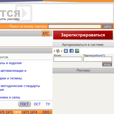
Поиск по всему порталу
КГС
Авторизоваться в системе:
Логин
Пароль(
забыли?
)
ентов.
алы и изделия
Реклама
 автоматизации и
рии и гигиены
о-методические стандарты
ния
оника и связь
ГОСТ
ОСТ
ТУ
970
1971
1972
1973
1974
...
2003
|